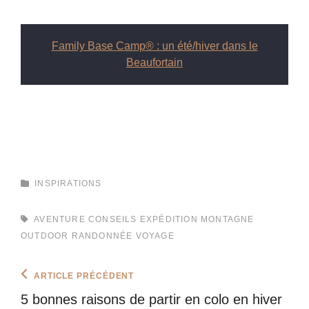
Family Base Camp® : un été/hiver dans le
Beaufortain
CATEGORIES
INSPIRATIONS
TAGS,
AVENTURE
CONSEILS
EXPÉDITION
MONTAGNE
OUTDOOR
RANDONNÉE
VOYAGE
Navigation
Previous
ARTICLE PRÉCÉDENT
Post
de
5 bonnes raisons de partir en colo en hiver