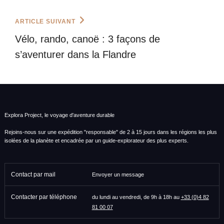
l’article
Next
ARTICLE SUIVANT
Post
Vélo, rando, canoë : 3 façons de
s’aventurer dans la Flandre
Explora Project, le voyage d'aventure durable
Rejoins-nous sur une expédition "responsable" de 2 à 15 jours dans les régions les plus
isolées de la planète et encadrée par un guide-explorateur des plus experts.
Contact par mail
Envoyer un message
Contacter par téléphone
du lundi au vendredi, de 9h à 18h au
+33 (0)4 82
81 00 07