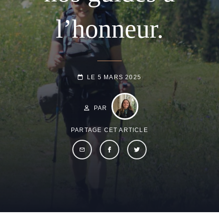
l’honneur.
POSTED-
LE
5 MARS 2025
ON
BY
BYLINE
LINE
PAR
PARTAGE CET ARTICLE