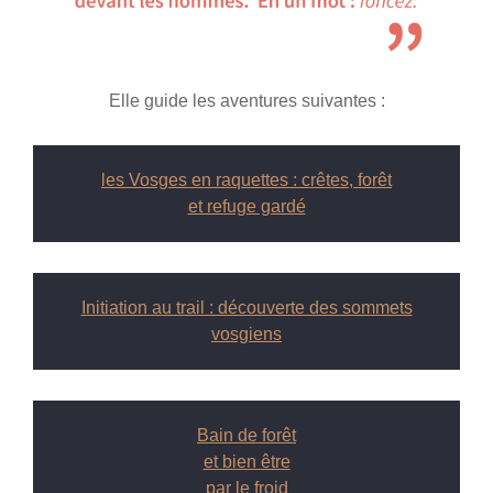
Elle guide les aventures suivantes :
les Vosges en raquettes : crêtes, forêt
et refuge gardé
Initiation au trail : découverte des sommets
vosgiens
Bain de forêt
et bien être
par le froid