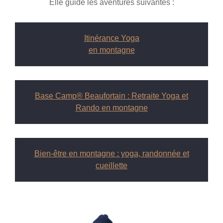
Elle guide les aventures suivantes :
Itinérance Yoga
en montagne
Base Camp® Beaufortain : Retraite Yoga et
Rando en montagne
Bien-être en montagne : yoga, randonnée et
cueillette