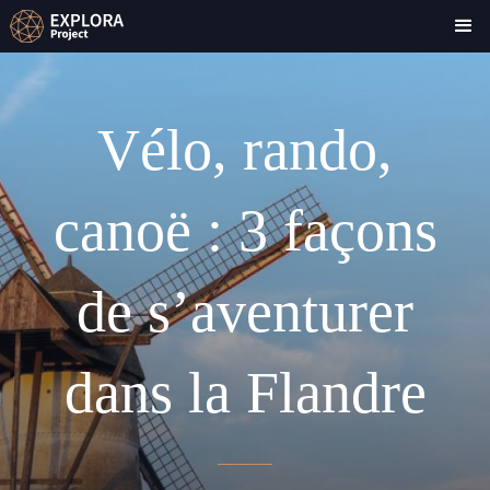
Vélo, rando,
canoë : 3 façons
de s’aventurer
dans la Flandre