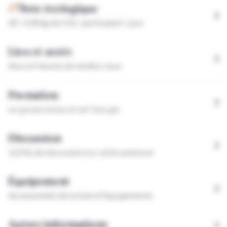
Note écologique
4
/5 :
9,38
kg de CO2 / participant / jour
Lieu et accès
lieux et heures de rendez-vous
Prestation
ce qui est inclus et ne l'est pas
Discussion
122 fils
de discussion sur cette aventure
Équipement
les essentiels de la liste d'équipements
Autres informations