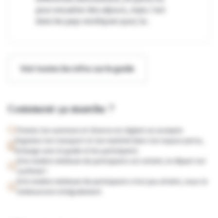
pour encadrer des séjours, mais c'est
dans les pays nordiques que j'ai...
Voir toutes les infos sur le guide
Comment ça marche ?
Choisis ton aventure et réserve en réglant un acompte
Organise ton transport et ton matériel dans ton espace perso,
échange avec le guide et les participants
Si le nombre minimum de participants est atteint, le départ est
confirmé !
Si le nombre minimum de participants n'est pas atteint, nous te
remboursons intégralement