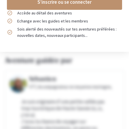
S’inscrire ou se connecter
Accède au détail des aventures
Echange avec les guides et les membres
Sois alerté des nouveautés sur tes aventures préférées :
nouvelles dates, nouveaux participants...
Aventure guidée par
Sébastien
VTT, Accompagnateur en moyenne montagne,
Je suis originaire d'une petite vallée pas
trop touristique de Haute Savoie (si, si,
y'en a).
J'ai eu la chance de voyager sur
différentes destinations, en perso ou