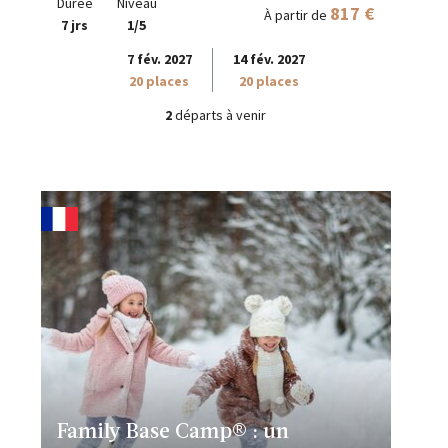
Durée
Niveau
817 €
À partir de
7 jrs
1/5
7 fév. 2027
14 fév. 2027
20 places
20 places
2
départs à venir
Family Base Camp® : un