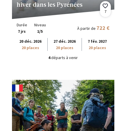
hiver dans les Pyrénées
7
Durée
Niveau
722 €
À partir de
7 jrs
1/5
20 déc. 2026
27 déc. 2026
7 fév. 2027
20 places
20 places
20 places
4
départs à venir