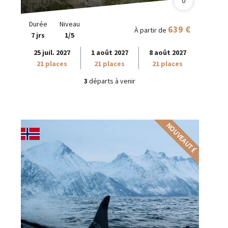
0
Durée
Niveau
639 €
À partir de
7 jrs
1/5
25 juil. 2027
1 août 2027
8 août 2027
21 places
21 places
21 places
3
départs à venir
NOUVEAUTÉ