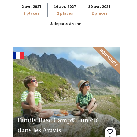
2 avr. 2027
16 avr. 2027
30 avr. 2027
2 places
2 places
2 places
5
départs à venir
NOUVEAUTÉ
Family Base Camp® : un été
dans les Aravis