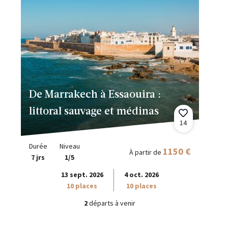
De Marrakech à Essaouira :
littoral sauvage et médinas
14
Durée
Niveau
1150 €
À partir de
7 jrs
1/5
13 sept. 2026
4 oct. 2026
10 places
10 places
2
départs à venir