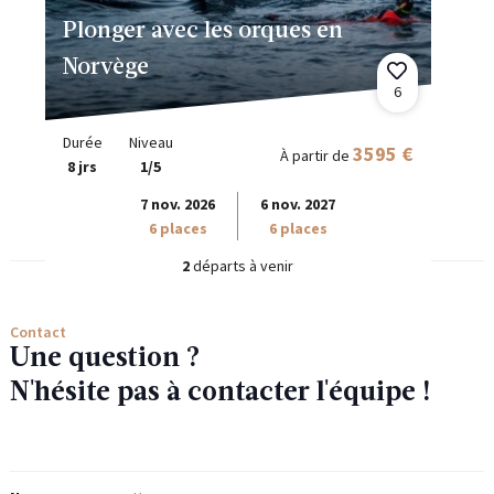
Plonger avec les orques en
Norvège
6
Durée
Niveau
3595 €
À partir de
8 jrs
1/5
7 nov. 2026
6 nov. 2027
6 places
6 places
2
départs à venir
Contact
Une question ?
N'hésite pas à contacter l'équipe !