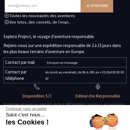
Toutes les nouveautés des aventures
Des tutos, des conseils, de l’inspi...
Explora Project, le voyage d'aventure responsable
Rejoins-nous sur une expédition responsable de 2 à 15 jours dans
les plus beaux terrains d’aventure en Europe.
Contact par mail
Envoyer un message
Contact par
du lundi au vendredi, de 9h à 18h au +33 (0)4 82 81 00
téléphone
07
Disponibles 5/7
Démarche Responsable
Disponibles du lundi au vendredi, de 9h à 18h
Ephémère, sans trace, en autonomie.
Continuer sans accepter
Salut c'est nous...
Des guides-explorateurs
Matériel de qualité
les Cookies !
Experts de leur discipline
Testé, éprouvé, certifié.