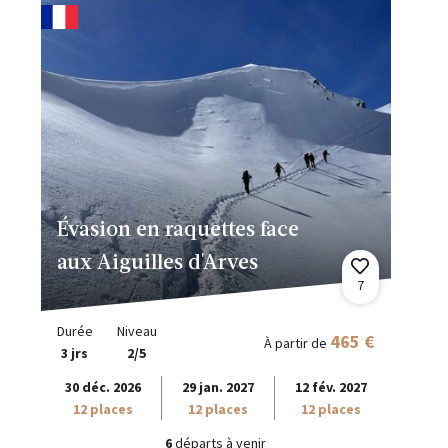
Évasion en raquettes face
aux Aiguilles d'Arves
7
Durée
Niveau
465 €
À partir de
3 jrs
2/5
30 déc. 2026
29 jan. 2027
12 fév. 2027
12 places
12 places
12 places
6
départs à venir