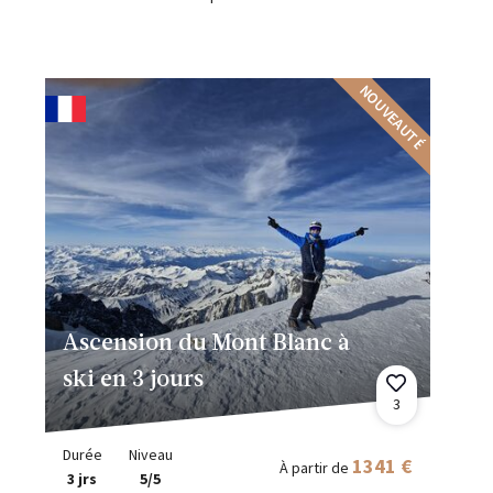
NOUVEAUTÉ
Ascension du Mont Blanc à
ski en 3 jours
3
Durée
Niveau
1341 €
À partir de
3 jrs
5/5