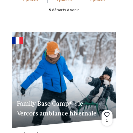
5
départs à venir
Family Base Camp® : le
Vercors ambiance hivernale
1