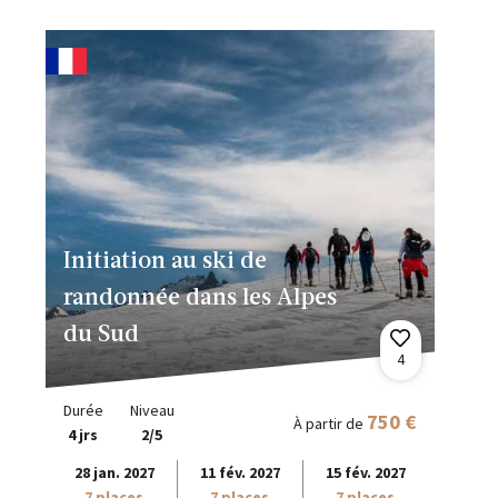
Initiation au ski de
randonnée dans les Alpes
du Sud
4
Durée
Niveau
750 €
À partir de
4 jrs
2/5
28 jan. 2027
11 fév. 2027
15 fév. 2027
7 places
7 places
7 places