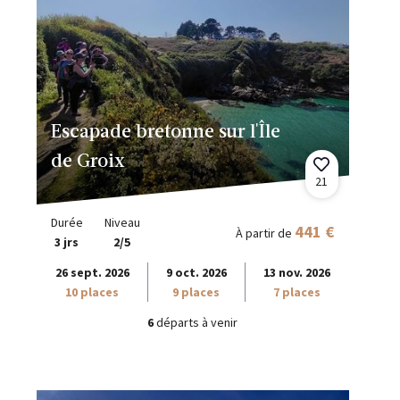
Escapade bretonne sur l'Île
de Groix
21
Durée
Niveau
441 €
À partir de
3 jrs
2/5
26 sept. 2026
9 oct. 2026
13 nov. 2026
10 places
9 places
7 places
6
départs à venir