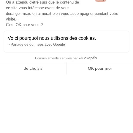
On a attendu d'être sûrs que le contenu de
ce site vous intéresse avant de vous
À propos
déranger, mais on aimerait bien vous accompagner pendant votre
L’histoire et l’équipe
visite...
Nos guides explorateurs
C'est OK pour vous ?
Confidentialité et mentions
Conditions générales de vente
Voici pourquoi nous utilisons des cookies.
Conditions générales d'utilisation
Partage de données avec Google
Avis Explora Project
Services
Consentements certifiés par
Séminaires
Je choisis
OK pour moi
Rejoins-nous
Agence
Axeptio consent
Plateforme de Gestion du Consentement : Personnalisez vos Options
FAQ
Notre plateforme vous permet d'adapter et de gérer vos paramètres de 
Préférences cookies
Blog
Podcasts
Histoires d'explorateurs
Conseils & préparation
Actus
Engagement Responsable