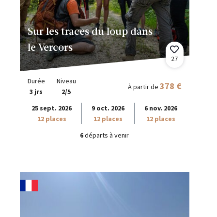
Sur les traces du loup dans
le Vercors
27
Durée
Niveau
378 €
À partir de
3 jrs
2/5
25 sept. 2026
9 oct. 2026
6 nov. 2026
12 places
12 places
12 places
6
départs à venir