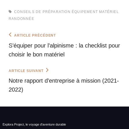
TAGS,
CONSEILS DE PRÉPARATION
ÉQUIPEMENT
MATÉRIEL
RANDONNÉE
Navigation
Previous
ARTICLE PRÉCÉDENT
Post
de
S’équiper pour l’alpinisme : la checklist pour
l’article
choisir le bon matériel
Next
ARTICLE SUIVANT
Post
Notre rapport d’entreprise à mission (2021-
2022)
Explora Project, le voyage d'aventure durable