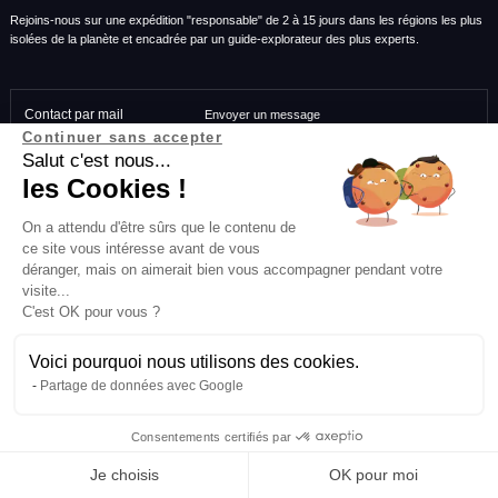
Rejoins-nous sur une expédition "responsable" de 2 à 15 jours dans les régions les plus
isolées de la planète et encadrée par un guide-explorateur des plus experts.
Contact par mail
Envoyer un message
Continuer sans accepter
Salut c'est nous...
Contacter par téléphone
du lundi au vendredi, de 9h à 18h au
+33 (0)4 82
les Cookies !
81 00 07
On a attendu d'être sûrs que le contenu de
ce site vous intéresse avant de vous
déranger, mais on aimerait bien vous accompagner pendant votre
visite...
C'est OK pour vous ?
Disponibles 5/7
Des guides-explorateurs
Disponibles du lundi au vendredi, de
Experts de leur discipline
Voici pourquoi nous utilisons des cookies.
9h à 18h
Partage de données avec Google
Consentements certifiés par
Abonne-toi à la newsletter
Je choisis
OK pour moi
Matériel de qualité
Démarche Responsable
Testé, éprouvé, certifié.
Durable, éphémère, sans trace, en