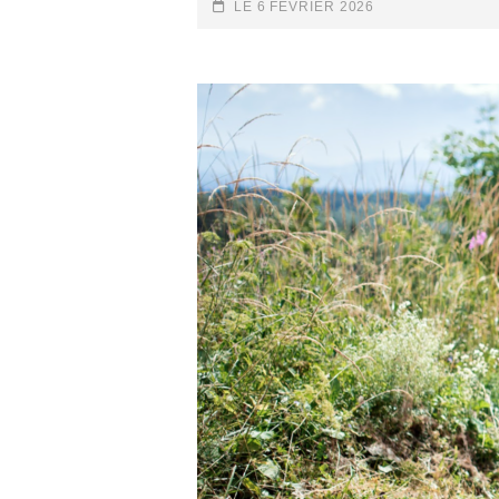
LE
POSTED-
LE
6 FÉVRIER 2026
SKI
ON
DE
RANDONN
:
LA
CHECKLIS
DE
L’ÉQUIPE