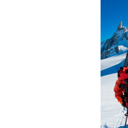
RÉDUIRE
SON
BUDGET
SANS
RÉDUIRE
L’AVENTU