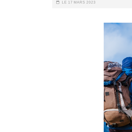
MATÉRIEL
POSTED-
LE
17 MARS 2023
EMPORTE
ON
POUR
ÊTRE
BIEN
ÉQUIPÉ
?