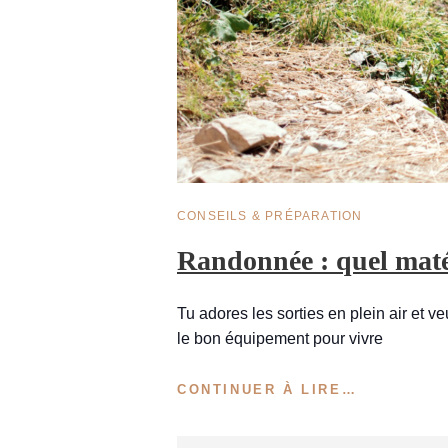
CAT
CONSEILS & PRÉPARATION
LINKS
Randonnée : quel matér
Tu adores les sorties en plein air et 
le bon équipement pour vivre
RANDONN
CONTINUER À LIRE…
:
QUEL