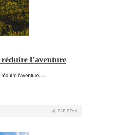
 réduire l’aventure
 réduire l’aventure. …
BY
BYLINE
PAR STAN
LINE