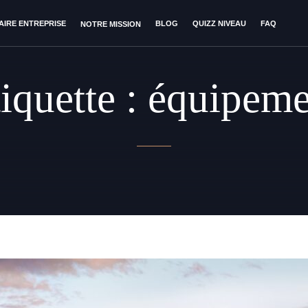
AIRE ENTREPRISE
BLOG
QUIZZ NIVEAU
FAQ
NOTRE MISSION
iquette :
équipeme