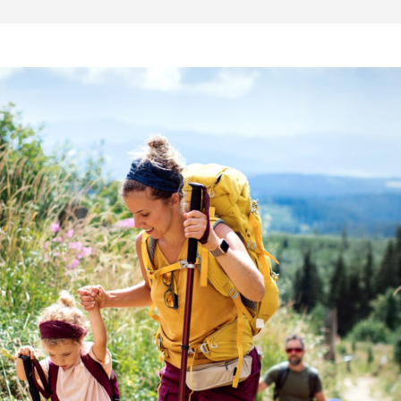
ÉE
T
MENT