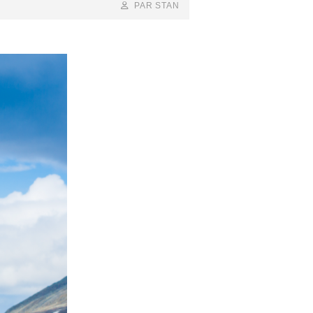
BY
BYLINE
PAR STAN
LINE