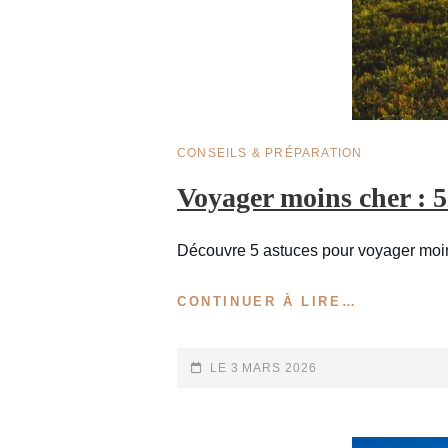
CAT
CONSEILS & PRÉPARATION
LINKS
Voyager moins cher : 5
Découvre 5 astuces pour voyager moins
VOYAGER
CONTINUER À LIRE…
MOINS
CHER
:
POSTED-
LE
3 MARS 2026
5
ON
ASTUCES
POUR