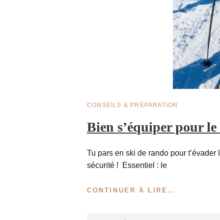
CAT
CONSEILS & PRÉPARATION
LINKS
Bien s’équiper pour le
Tu pars en ski de rando pour t’évader 
sécurité ! Essentiel : le
BIEN
CONTINUER À LIRE…
S’ÉQUIPE
POUR