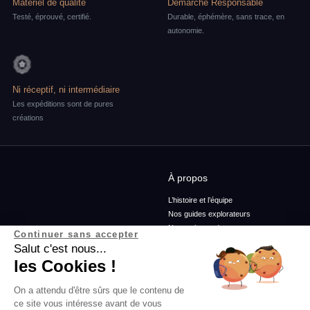
Matériel de qualité
Démarche Responsable
Testé, éprouvé, certifié.
Durable, éphémère, sans trace, en
autonomie.
Ni réceptif, ni intermédiaire
Les expéditions sont de pures
créations
À propos
L’histoire et l’équipe
Nos guides explorateurs
Nos ambassadeurs
Continuer sans accepter
Confidentialité et mentions
Salut c'est nous...
Conditions générales de vente
les Cookies !
Conditions générales d'utilisation
On a attendu d'être sûrs que le contenu de
ce site vous intéresse avant de vous
Services
Blog