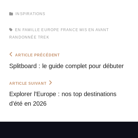
CATEGORIES
INSPIRATIONS
TAGS,
EN FAMILLE
EUROPE
FRANCE
MIS EN AVANT
RANDONNÉE
TREK
Navigation
Previous
ARTICLE PRÉCÉDENT
Post
de
Splitboard : le guide complet pour débuter
l’article
Next
ARTICLE SUIVANT
Post
Explorer l’Europe : nos top destinations
d’été en 2026