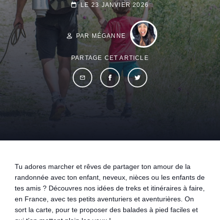
POSTED-
LE
23 JANVIER 2026
BY
BYLINE
ON
LINE
PAR MÉGANNE
PARTAGE CET ARTICLE
Tu adores marcher et rêves de partager ton amour de la
randonnée avec ton enfant, neveux, nièces ou les enfants de
tes amis ? Découvres nos idées de treks et itinéraires à faire,
en France, avec tes petits aventuriers et aventurières. On
sort la carte, pour te proposer des balades à pied faciles et