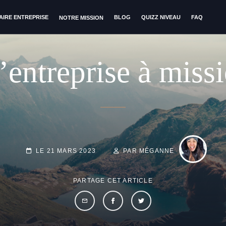
AIRE ENTREPRISE
BLOG
QUIZZ NIVEAU
FAQ
NOTRE MISSION
’entreprise à mis
BY
BYLINE
LINE
POSTED-
LE
21 MARS 2023
PAR MÉGANNE
ON
PARTAGE CET ARTICLE