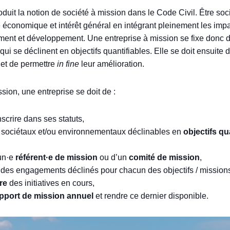
oduit la notion de société à mission dans le Code Civil. Être so
 économique et intérêt général en intégrant pleinement les im
nement et développement. Une entreprise à mission se fixe donc
 qui se déclinent en objectifs quantifiables. Elle se doit ensuite
 et de permettre
in fine
leur amélioration.
ssion, une entreprise se doit de :
inscrire dans ses statuts,
 sociétaux et/ou environnementaux déclinables en
objectifs qu
’un·e
référent·e de mission
ou d’un
comité de mission
,
n des engagements déclinés pour chacun des objectifs / missions 
re
des initiatives en cours,
pport de mission annuel
et rendre ce dernier disponible.