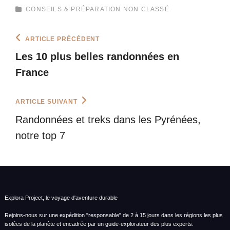
CATEGORIES
CONSEILS & PRÉPARATION
NON CLASSÉ
Navigation
Previous
ARTICLE PRÉCÉDENT
Post
de
Les 10 plus belles randonnées en
l’article
France
Next
ARTICLE SUIVANT
Post
Randonnées et treks dans les Pyrénées,
notre top 7
Explora Project, le voyage d'aventure durable
Rejoins-nous sur une expédition "responsable" de 2 à 15 jours dans les régions les plus
isolées de la planète et encadrée par un guide-explorateur des plus experts.