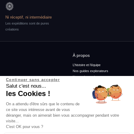
Ni réceptif, ni intermédiaire
Les expéditions sont de pures
créations
À propos
L’histoire et l’équipe
Nos guides explorateurs
Nos ambassadeurs
Continuer sans accepter
Confidentialité et mentions
Salut c'est nous...
Conditions générales de vente
les Cookies !
Conditions générales d'utilisation
On a attendu d'être sûrs que le contenu de
ce site vous intéresse avant de vous
Services
Blog
déranger, mais on aimerait bien vous accompagner pendant votre
visite...
Rejoins-nous
Podcasts
C'est OK pour vous ?
Agence
Histoires d'explorateurs
FAQ
Conseils & préparation