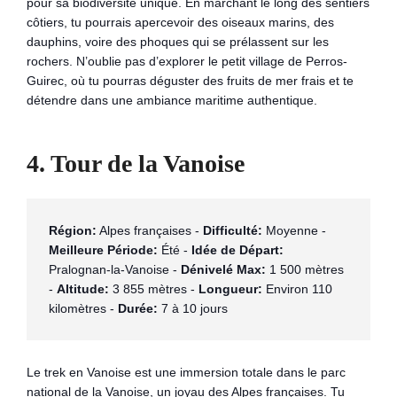
pour sa biodiversité unique. En marchant le long des sentiers
côtiers, tu pourrais apercevoir des oiseaux marins, des
dauphins, voire des phoques qui se prélassent sur les
rochers. N’oublie pas d’explorer le petit village de Perros-
Guirec, où tu pourras déguster des fruits de mer frais et te
détendre dans une ambiance maritime authentique.
4.
Tour de la Vanoise
Région:
 Alpes françaises - 
Difficulté:
 Moyenne - 
Meilleure Période:
 Été - 
Idée de Départ:
Pralognan-la-Vanoise - 
Dénivelé Max:
 1 500 mètres 
- 
Altitude:
 3 855 mètres - 
Longueur:
 Environ 110 
kilomètres - 
Durée:
 7 à 10 jours
Le trek en Vanoise est une immersion totale dans le parc
national de la Vanoise, un joyau des Alpes françaises. Tu