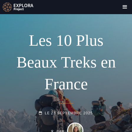
Les 10 Plus
Beaux Treks en
France
POSTED-
LE
23 SEPTEMBRE 2025
ON
BY
BYLINE
LINE
PAR