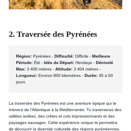
2. Traversée des Pyrénées
Région:
 Pyrénées - 
Difficulté:
 Difficile - 
Meilleure 
Période:
 Été - 
Idée de Départ:
 Hendaye - 
Dénivelé 
Max:
 3 400 mètres - 
Altitude:
 3 404 mètres - 
Longueur:
 Environ 800 kilomètres - 
Durée:
 45 à 50 
jours
La traversée des Pyrénées est une aventure épique qui te
mènera de l’Atlantique à la Méditerranée. Tu traverseras des
vallées isolées, des crêtes et cols impressionnants et des
paysages sauvages. Cette expérience unique te permettra
de découvrir la diversité culturelle des régions pyrénéennes,