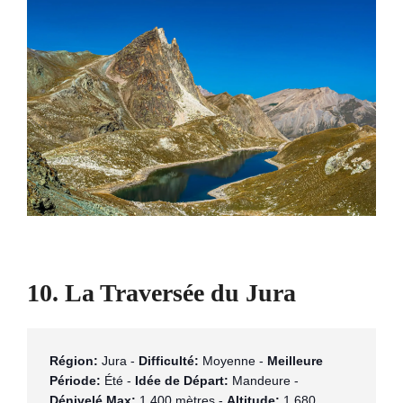
10. La Traversée du Jura
Région:
 Jura - 
Difficulté:
 Moyenne - 
Meilleure 
Période:
 Été - 
Idée de Départ:
 Mandeure - 
Dénivelé Max:
 1 400 mètres - 
Altitude:
 1 680 