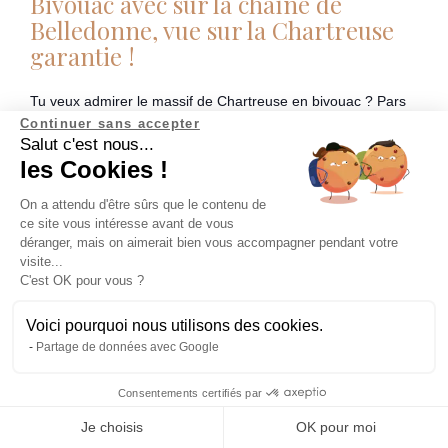
Bivouac avec sur la chaîne de
Belledonne, vue sur la Chartreuse
garantie !
Tu veux admirer le massif de Chartreuse en bivouac ? Pars
sur la chaîne montagneuse d’en face ! On te propose même
Continuer sans accepter
Salut c'est nous...
durant ton séjour une sortie en Chartreuse pour admirer les
les Cookies !
cascades d’Aloix. Cette aventure est faite pour les trekkeurs
curieux de toutes les activités de pleine nature. Tu feras
On a attendu d'être sûrs que le contenu de
l’ascension du Grand Rochet 1926m afin d’admirer les
ce site vous intéresse avant de vous
sommets des Alpes (si le temps est avec toi). Bivouac au
déranger, mais on aimerait bien vous accompagner pendant votre
bord du lac Léat, découverte des cristaux, cueillette et
visite...
cuisine… tu pars pour une aventure riche de
C'est OK pour vous ?
rebondissements !
Voici pourquoi nous utilisons des cookies.
On t’emmène ?
Partage de données avec Google
Consentements certifiés par
Abonne-toi à la newsletter
Partir en bivouac en Auvergne,
Je choisis
OK pour moi