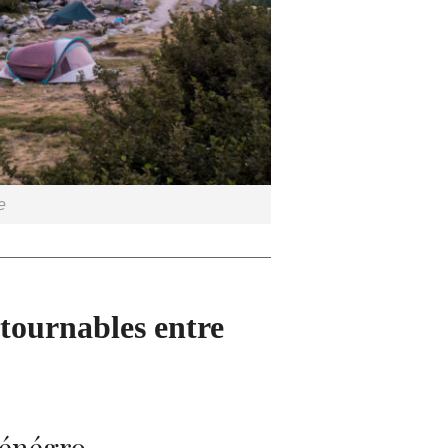
e
ntournables entre
ténégro