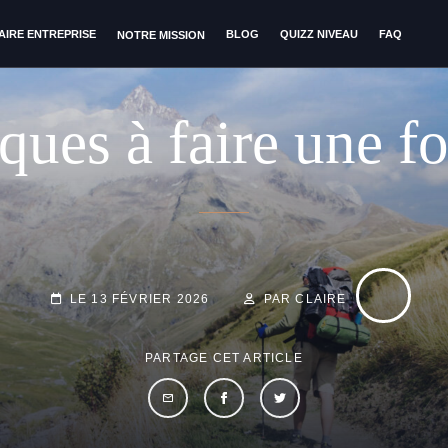
AIRE ENTREPRISE
BLOG
QUIZZ NIVEAU
FAQ
NOTRE MISSION
ques à faire une fo
BY
BYLINE
LINE
POSTED-
LE
13 FÉVRIER 2026
PAR CLAIRE
ON
PARTAGE CET ARTICLE