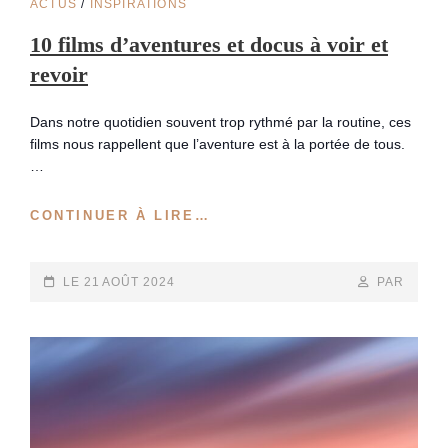
CAT
ACTUS
/
INSPIRATIONS
LINKS
10 films d’aventures et docus à voir et
revoir
Dans notre quotidien souvent trop rythmé par la routine, ces
films nous rappellent que l’aventure est à la portée de tous.
…
10
CONTINUER À LIRE…
FILMS
D’AVENTURES
ET
POSTED-
BY
BYLINE
LE
21 AOÛT 2024
PAR
DOCUS
ON
LINE
À
VOIR
ET
REVOIR