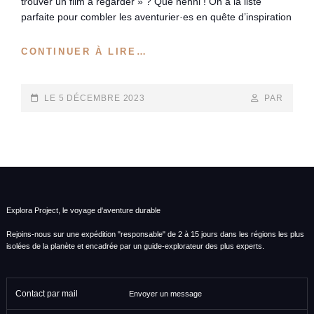
trouver un film à regarder » ? Que nenni ! On a la liste
parfaite pour combler les aventurier·es en quête d’inspiration
24
CONTINUER À LIRE…
FILMS
D’AVENTURES
ET
POSTED-
BY
BYLINE
LE
5 DÉCEMBRE 2023
PAR
DOCUS
ON
LINE
À
VOIR
ET
REVOIR
Explora Project, le voyage d'aventure durable
Rejoins-nous sur une expédition "responsable" de 2 à 15 jours dans les régions les plus
isolées de la planète et encadrée par un guide-explorateur des plus experts.
Contact par mail
Envoyer un message