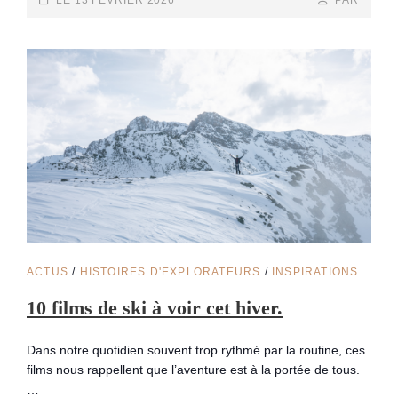
FAIRE
ON
LINE
UNE
FOIS
DANS
SA
VIE
CAT
ACTUS
/
HISTOIRES D'EXPLORATEURS
/
INSPIRATIONS
LINKS
10 films de ski à voir cet hiver.
Dans notre quotidien souvent trop rythmé par la routine, ces
films nous rappellent que l’aventure est à la portée de tous.
…