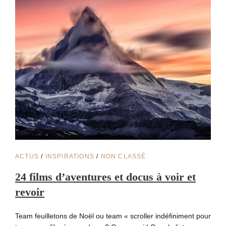
CAT
ACTUS
/
INSPIRATIONS
/
NON CLASSÉ
LINKS
24 films d’aventures et docus à voir et
revoir
Team feuilletons de Noël ou team « scroller indéfiniment pour