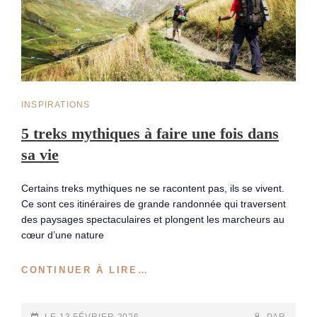
CAT
INSPIRATIONS
LINKS
5 treks mythiques à faire une fois dans
sa vie
Certains treks mythiques ne se racontent pas, ils se vivent.
Ce sont ces itinéraires de grande randonnée qui traversent
des paysages spectaculaires et plongent les marcheurs au
cœur d’une nature
5
CONTINUER À LIRE…
TREKS
MYTHIQUES
À
POSTED-
BY
BYLINE
LE
13 FÉVRIER 2026
PAR