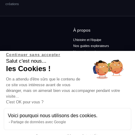
créations
À propos
L’histoire et l’équipe
Nos guides explorateurs
Nos ambassadeurs
Continuer sans accepter
Confidentialité et mentions
Salut c'est nous...
Conditions générales de vente
les Cookies !
Conditions générales d'utilisation
On a attendu d'être sûrs que le contenu de
ce site vous intéresse avant de vous
Services
Blog
déranger, mais on aimerait bien vous accompagner pendant votre
visite...
Rejoins-nous
Podcasts
C'est OK pour vous ?
Agence
Histoires d'explorateurs
FAQ
Conseils & préparation
Actus
Voici pourquoi nous utilisons des cookies.
Engagement Responsable
Partage de données avec Google