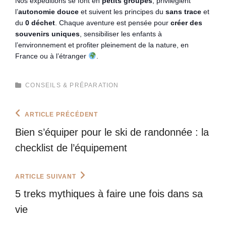
Nos expéditions se font en
petits groupes
, privilégient
l’
autonomie douce
et suivent les principes du
sans trace
et
du
0 déchet
. Chaque aventure est pensée pour
créer des
souvenirs uniques
, sensibiliser les enfants à
l’environnement et profiter pleinement de la nature, en
France ou à l’étranger
.
CATEGORIES
CONSEILS & PRÉPARATION
Navigation
Previous
ARTICLE PRÉCÉDENT
Post
de
Bien s’équiper pour le ski de randonnée : la
l’article
checklist de l’équipement
Next
ARTICLE SUIVANT
Post
5 treks mythiques à faire une fois dans sa
vie