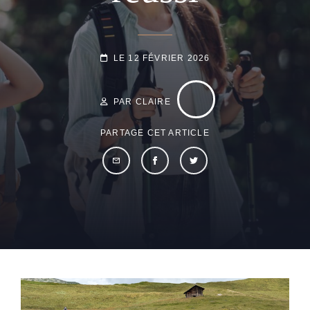
POSTED-
LE
12 FÉVRIER 2026
ON
BY
BYLINE
LINE
PAR CLAIRE
PARTAGE CET ARTICLE