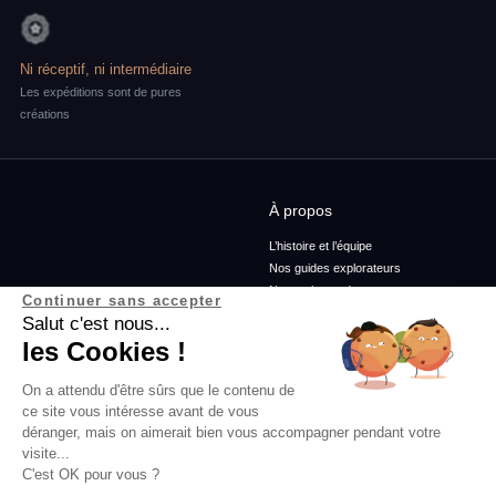
Ni réceptif, ni intermédiaire
Les expéditions sont de pures
créations
À propos
L’histoire et l’équipe
Nos guides explorateurs
Nos ambassadeurs
Continuer sans accepter
Confidentialité et mentions
Salut c'est nous...
Conditions générales de vente
les Cookies !
Conditions générales d'utilisation
On a attendu d'être sûrs que le contenu de
ce site vous intéresse avant de vous
Services
Blog
déranger, mais on aimerait bien vous accompagner pendant votre
visite...
Rejoins-nous
Podcasts
C'est OK pour vous ?
Agence
Histoires d'explorateurs