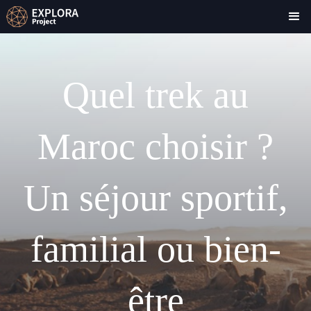
Quel trek au
Maroc choisir ?
Un séjour sportif,
familial ou bien-
être