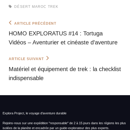
TAGS,
DÉSERT
MAROC
TREK
Navigation
Previous
ARTICLE PRÉCÉDENT
Post
de
HOMO EXPLORATUS #14 : Tortuga
l’article
Vidéos – Aventurier et cinéaste d’aventure
Next
ARTICLE SUIVANT
Post
Matériel et équipement de trek : la checklist
indispensable
Explora Project, le voyage d'aventure durable
Rejoins-nous sur une expédition "responsable" de 2 à 15 jours dans les régions les plus
isolées de la planète et encadrée par un guide-explorateur des plus experts.