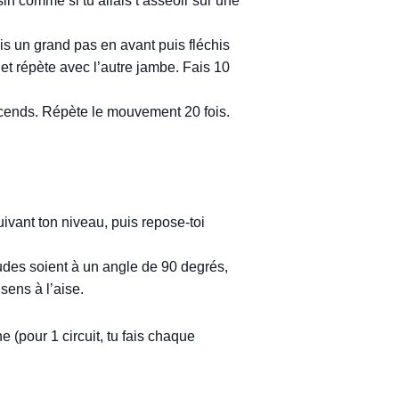
in comme si tu allais t’asseoir sur une
ais un grand pas en avant puis fléchis
et répète avec l’autre jambe. Fais 10
scends. Répète le mouvement 20 fois.
ivant ton niveau, puis repose-toi
oudes soient à un angle de 90 degrés,
sens à l’aise.
e (pour 1 circuit, tu fais chaque