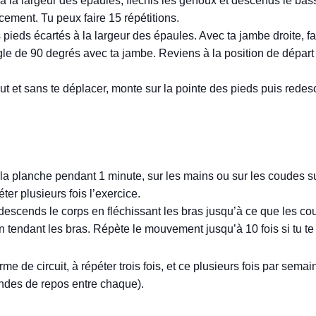
 à la largeur des épaules, fléchis les genoux et descends le bass
ucement. Tu peux faire 15 répétitions.
es pieds écartés à la largeur des épaules. Avec ta jambe droite, f
gle de 90 degrés avec ta jambe. Reviens à la position de départ 
ut et sans te déplacer, monte sur la pointe des pieds puis rede
 la planche pendant 1 minute, sur les mains ou sur les coudes su
er plusieurs fois l’exercice.
 descends le corps en fléchissant les bras jusqu’à ce que les c
n tendant les bras. Répète le mouvement jusqu’à 10 fois si tu te 
e de circuit, à répéter trois fois, et ce plusieurs fois par semain
ondes de repos entre chaque).