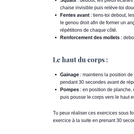
Squats
: debout, les pieds écartés
chaise invisible puis relève-toi do
Fentes avant
: tiens-toi debout, l
le genou droit afin de former un an
répétitions de chaque côté.
Renforcement des mollets
: debo
Le haut du corps :
Gainage
: maintiens la position de
pendant 30 secondes avant de répét
Pompes
: en position de planche,
puis pousse le corps vers le haut e
Tu peux réaliser ces exercices sous form
exercice à la suite en prenant 30 sec