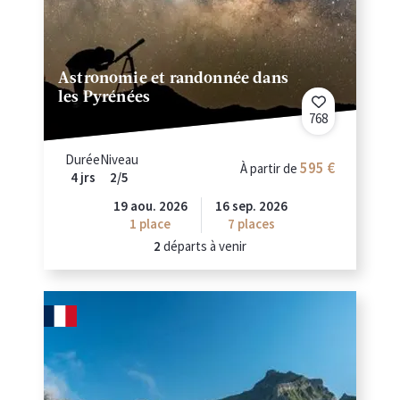
Astronomie et randonnée dans
les Pyrénées
768
Durée
Niveau
595 €
À partir de
4 jrs
2/5
19 aou. 2026
16 sep. 2026
1 place
7
places
2
départs à venir