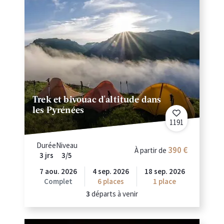
Trek et bivouac d'altitude dans
les Pyrénées
1191
Durée
Niveau
390 €
À partir de
3 jrs
3/5
7 aou. 2026
4 sep. 2026
18 sep. 2026
Complet
6
places
1 place
3
départs à venir