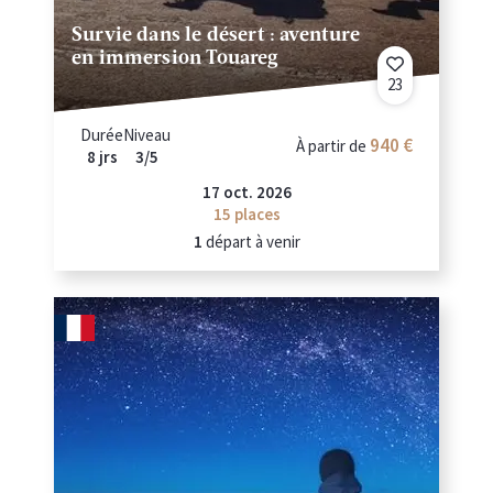
Survie dans le désert : aventure
en immersion Touareg
23
Durée
Niveau
940 €
À partir de
8 jrs
3/5
17 oct. 2026
15
places
1
départ à venir