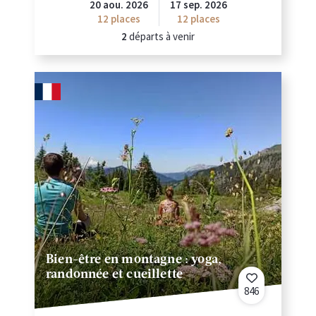
20 aou. 2026
17 sep. 2026
12
places
12
places
2
départs à venir
Bien-être en montagne : yoga,
randonnée et cueillette
846