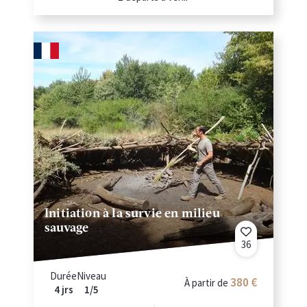
Initiation à la survie en milieu
sauvage
36
Durée
Niveau
380 €
À partir de
4 jrs
1/5