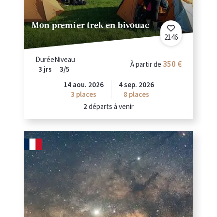
Mon premier trek en bivouac
2146
Durée
Niveau
350 €
À partir de
3 jrs
3/5
14 aou. 2026
4 sep. 2026
3
places
8
places
2
départs à venir