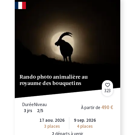
Rando photo animalière au
royaume des bouquetins
323
Durée
Niveau
490 €
À partir de
3 jrs
2/5
17 aou. 2026
9 sep. 2026
3
places
4
places
2
départs à venir