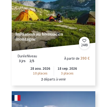
Initiation au bivouac en
montagne
2449
Durée
Niveau
390 €
À partir de
3 jrs
2/5
28 aou. 2026
18 sep. 2026
10
places
3
places
2
départs à venir