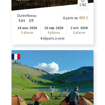
1782
Durée
Niveau
490 €
À partir de
3 jrs
2/5
18 aou. 2026
18 sep. 2026
2 oct. 2026
5
places
4
places
8
places
4
départs à venir