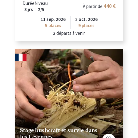
Durée
Niveau
440 €
À partir de
3 jrs
2/5
11 sep. 2026
2 oct. 2026
5
places
9
places
2
départs à venir
Stage bushcraft et survie dans
les Cévennes