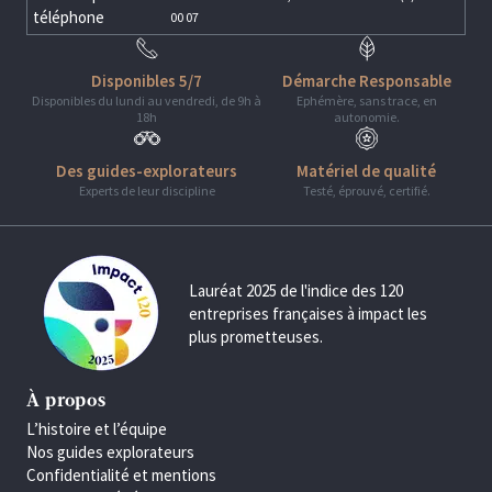
téléphone
00 07
Disponibles 5/7
Démarche Responsable
Disponibles du lundi au vendredi, de 9h à
Ephémère, sans trace, en
18h
autonomie.
Des guides-explorateurs
Matériel de qualité
Experts de leur discipline
Testé, éprouvé, certifié.
Lauréat 2025 de l'indice des 120
entreprises françaises à impact les
plus prometteuses.
À propos
L’histoire et l’équipe
Nos guides explorateurs
Confidentialité et mentions