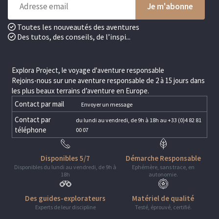
Toutes les nouveautés des aventures
Des tutos, des conseils, de l’inspi...
Explora Project, le voyage d'aventure responsable
Rejoins-nous sur une aventure responsable de 2 à 15 jours dans
les plus beaux terrains d’aventure en Europe.
Contact par mail
Envoyer un message
Contact par
du lundi au vendredi, de 9h à 18h au +33 (0)4 82 81
téléphone
00 07
Disponibles 5/7
Démarche Responsable
Disponibles du lundi au vendredi, de 9h à
Ephémère, sans trace, en
18h
autonomie.
Des guides-explorateurs
Matériel de qualité
Experts de leur discipline
Testé, éprouvé, certifié.