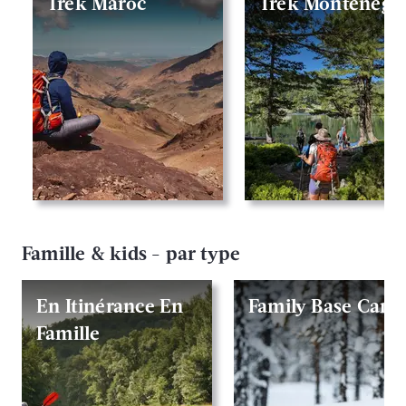
Trek Maroc
Trek Monténégr
Famille & kids - par type
En Itinérance En
Family Base Cam
Famille