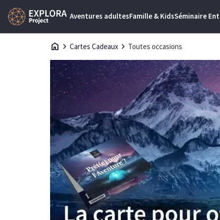
Aventures adultes
Famille & Kids
Séminaire Ent
home
chevron_right
chevron_right
Cartes Cadeaux
Toutes occasions