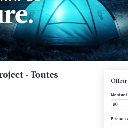
oject · Toutes
Offri
Montant
Prénom e