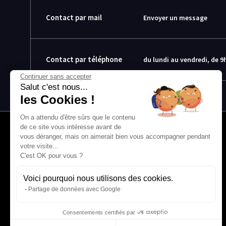
Contact par mail
Envoyer un message
Contact par téléphone
du lundi au vendredi, de 9h
Continuer sans accepter
Salut c'est nous...
les Cookies !
On a attendu d'être sûrs que le contenu
de ce site vous intéresse avant de
vous déranger, mais on aimerait bien vous accompagner pendant
À propos
votre visite...
C'est OK pour vous ?
L’histoire et l’équipe
Nos guides explorateurs
Confidentialité et mentions
Voici pourquoi nous utilisons des cookies.
Conditions générales de vente
Partage de données avec Google
Conditions générales d'utilisation
Avis Explora Project
Consentements certifiés par