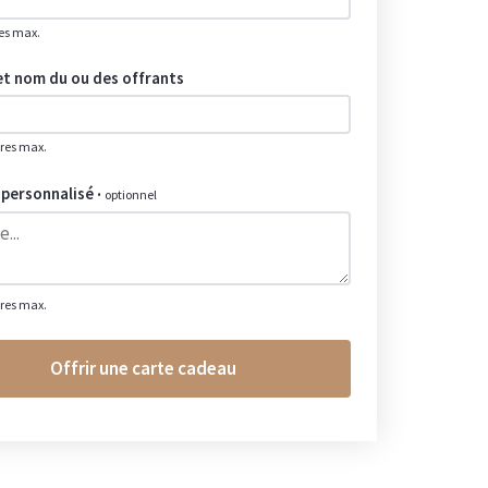
es max.
t nom du ou des offrants
res max.
personnalisé
·
optionnel
res max.
Offrir une carte cadeau