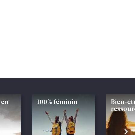
 en
100% féminin
Bien-êtr
ressou