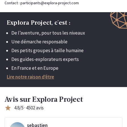
Contact :
participants@explora-project.com
Explora Project, c'est :
De l’aventure, pour tous les niveaux
Une démarche responsable
Des petits groupes à taille humaine
Des guides-explorateurs experts
En France et en Europe
Lire notre raison d’être
Avis sur Explora Project
star
4.8/5 · 4502 avis
sebastien