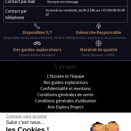
Contact par mail
Envoyer un message
du lundi au vendredi, de 9h à 18h au +33 (0)4 82 81 00
Contact par
07
téléphone
Disponibles 5/7
Démarche Responsable
Disponibles du lundi au vendredi, de 9h à 18h
Ephémère, sans trace, en autonomie.
Des guides-explorateurs
Matériel de qualité
Experts de leur discipline
Testé, éprouvé, certifié.
À propos
L’histoire et l’équipe
Nos guides explorateurs
Confidentialité et mentions
Conditions générales de vente
Conditions générales d'utilisation
Avis Explora Project
Services
Continuer sans accepter
Séminaires
Salut c'est nous...
Rejoins-nous
les Cookies !