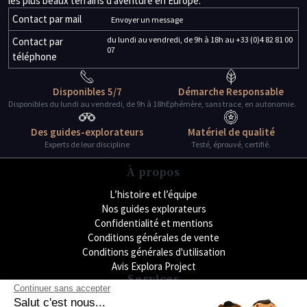
les plus beaux terrains d’aventure en Europe.
Contact par mail
Envoyer un message
du lundi au vendredi, de 9h à 18h au +33 (0)4 82 81 00
Contact par
07
téléphone
Disponibles 5/7
Démarche Responsable
Disponibles du lundi au vendredi, de 9h à 18h
Ephémère, sans trace, en autonomie.
Des guides-explorateurs
Matériel de qualité
Experts de leur discipline
Testé, éprouvé, certifié.
À propos
L’histoire et l’équipe
Nos guides explorateurs
Confidentialité et mentions
Conditions générales de vente
Conditions générales d'utilisation
Avis Explora Project
Services
Continuer sans accepter
Séminaires
Salut c'est nous...