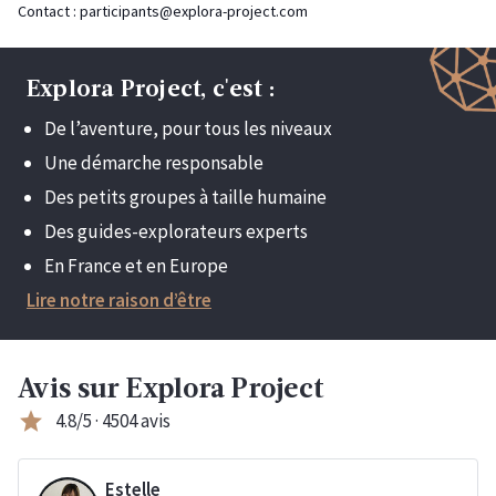
Contact :
participants@explora-project.com
Explora Project, c'est :
De l’aventure, pour tous les niveaux
Une démarche responsable
Des petits groupes à taille humaine
Des guides-explorateurs experts
En France et en Europe
Lire notre raison d’être
Avis sur Explora Project
star
4.8/5 · 4504 avis
Estelle