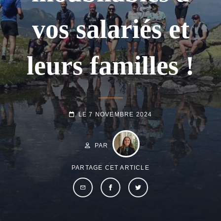
vos salariés et
leurs familles !
POSTED-
LE
7 NOVEMBRE 2024
ON
BY
BYLINE
LINE
PAR
PARTAGE CET ARTICLE