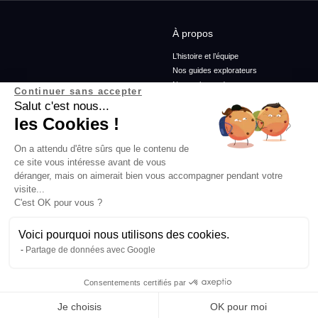
À propos
L’histoire et l’équipe
Nos guides explorateurs
Nos ambassadeurs
Continuer sans accepter
Confidentialité et mentions
Salut c'est nous...
Conditions générales de vente
les Cookies !
Conditions générales d'utilisation
On a attendu d'être sûrs que le contenu de
ce site vous intéresse avant de vous
Services
Blog
déranger, mais on aimerait bien vous accompagner pendant votre
visite...
Rejoins-nous
Podcasts
C'est OK pour vous ?
Agence
Histoires d'explorateurs
FAQ
Conseils & préparation
Actus
Voici pourquoi nous utilisons des cookies.
Engagement Responsable
Partage de données avec Google
Consentements certifiés par
Abonne-toi à la newsletter
Je choisis
OK pour moi