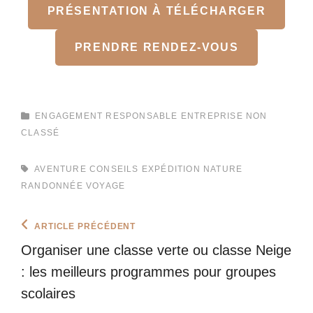
PRÉSENTATION À TÉLÉCHARGER
PRENDRE RENDEZ-VOUS
CATEGORIES
ENGAGEMENT RESPONSABLE
ENTREPRISE
NON
CLASSÉ
TAGS,
AVENTURE
CONSEILS
EXPÉDITION
NATURE
RANDONNÉE
VOYAGE
Navigation
Previous
ARTICLE PRÉCÉDENT
Post
de
Organiser une classe verte ou classe Neige
l’article
: les meilleurs programmes pour groupes
scolaires