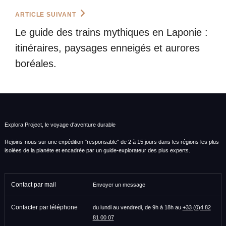
Next
ARTICLE SUIVANT
Post
Le guide des trains mythiques en Laponie :
itinéraires, paysages enneigés et aurores
boréales.
Explora Project, le voyage d'aventure durable
Rejoins-nous sur une expédition "responsable" de 2 à 15 jours dans les régions les plus
isolées de la planète et encadrée par un guide-explorateur des plus experts.
Contact par mail
Envoyer un message
Contacter par téléphone
du lundi au vendredi, de 9h à 18h au
+33 (0)4 82
81 00 07