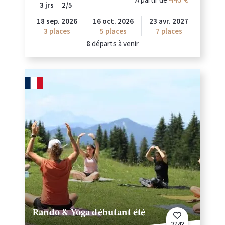
3 jrs
2/5
18 sep. 2026
16 oct. 2026
23 avr. 2027
3
places
5
places
7
places
8
départs à venir
Rando & Yoga débutant été
2743