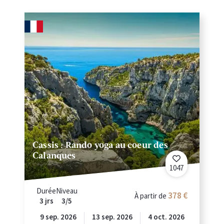
Cassis : Rando yoga au coeur des
Calanques
1047
Durée
Niveau
378
À partir de
3 jrs
3/5
9 sep. 2026
13 sep. 2026
4 oct. 2026