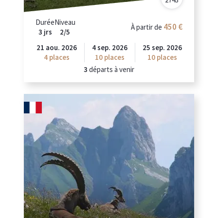
Durée
Niveau
450
À partir de
3 jrs
2/5
21 aou. 2026
4 sep. 2026
25 sep. 2026
4
places
10
places
10
places
3
départs à venir