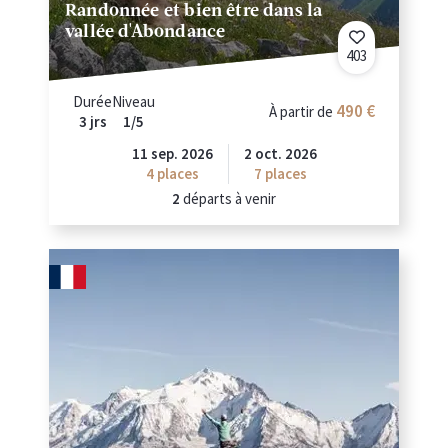
Randonnée et bien être dans la
vallée d'Abondance
403
Durée
Niveau
490
À partir de
3 jrs
1/5
11 sep. 2026
2 oct. 2026
4
places
7
places
2
départs à venir