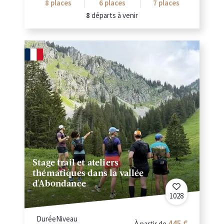
8
places
6
places
7
places
8
départs à venir
Stage trail et ateliers
thématiques dans la vallée
d'Abondance
1028
Durée
Niveau
445
À partir de