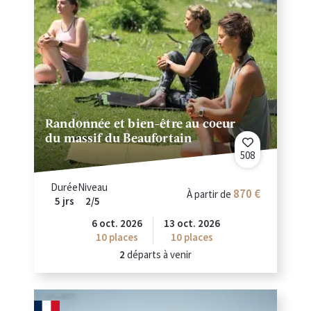
Randonnée et bien-être au coeur
du massif du Beaufortain
508
Durée
Niveau
870
À partir de
5 jrs
2/5
6 oct. 2026
13 oct. 2026
10
places
10
places
2
départs à venir