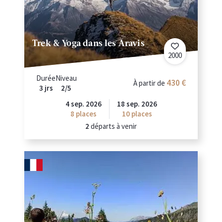
Trek & Yoga dans les Aravis
2000
Durée
Niveau
430
À partir de
3 jrs
2/5
4 sep. 2026
18 sep. 2026
8
places
10
places
2
départs à venir