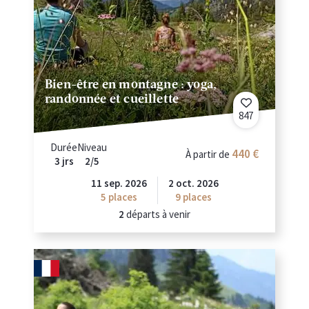
Bien-être en montagne : yoga,
randonnée et cueillette
847
Durée
Niveau
440
À partir de
3 jrs
2/5
11 sep. 2026
2 oct. 2026
5
places
9
places
2
départs à venir