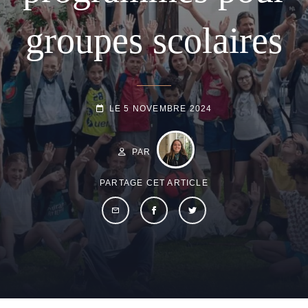
groupes scolaires
POSTED-
LE
5 NOVEMBRE 2024
ON
BY
BYLINE
LINE
PAR
PARTAGE CET ARTICLE