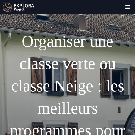
Organiser une
classe verte ou
classe Neige : les
meilleurs
programmes pour