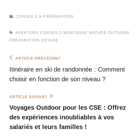
CATEGORIES
CONSEILS & PRÉPARATION
TAGS,
AVENTURE
CONSEILS
MONTAGNE
NATURE
OUTDOOR
PRÉPARATION
VOYAGE
Navigation
Previous
ARTICLE PRÉCÉDENT
Post
de
Itinéraire en ski de randonnée : Comment
l’article
choisir en fonction de son niveau ?
Next
ARTICLE SUIVANT
Post
Voyages Outdoor pour les CSE : Offrez
des expériences inoubliables à vos
salariés et leurs familles !