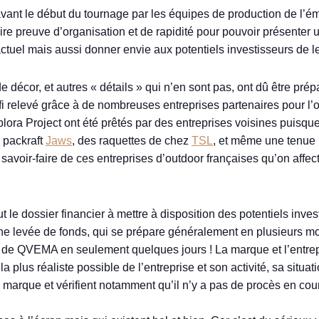
ant le début du tournage par les équipes de production de l’émi
ire preuve d’organisation et de rapidité pour pouvoir présenter u
t factuel mais aussi donner envie aux potentiels investisseurs de
de décor, et autres « détails » qui n’en sont pas, ont dû être pr
fi relevé grâce à de nombreuses entreprises partenaires pour l’o
lora Project ont été prêtés par des entreprises voisines puisqu
n packraft
Jaws
, des raquettes de chez
TSL
, et même une tenu
savoir-faire de ces entreprises d’outdoor françaises qu’on affect
 le dossier financier à mettre à disposition des potentiels in
 levée de fonds, qui se prépare généralement en plusieurs mois. C
s de QVEMA en seulement quelques jours ! La marque et l’entrep
n la plus réaliste possible de l’entreprise et son activité, sa si
a marque et vérifient notamment qu’il n’y a pas de procès en cou