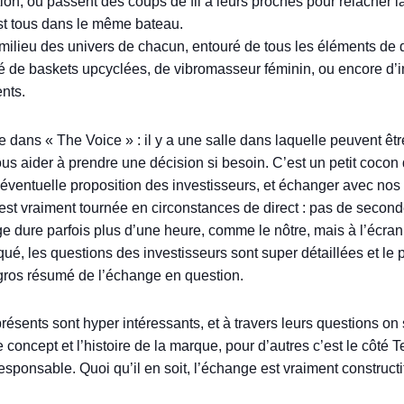
tion, ou passent des coups de fil à leurs proches pour relâcher 
est tous dans le même bateau.
u milieu des univers de chacun, entouré de tous les éléments de d
ôté de baskets upcyclées, de vibromasseur féminin, ou encore d
nts.
 dans « The Voice » : il y a une salle dans laquelle peuvent êt
ous aider à prendre une décision si besoin. C’est un petit cocon
 éventuelle proposition des investisseurs, et échanger avec no
est vraiment tournée en circonstances de direct : pas de seconde p
 dure parfois plus d’une heure, comme le nôtre, mais à l’écran
ué, les questions des investisseurs sont super détaillées et le p
 gros résumé de l’échange en question.
ésents sont hyper intéressants, et à travers leurs questions on 
e concept et l’histoire de la marque, pour d’autres c’est le côté 
ponsable. Quoi qu’il en soit, l’échange est vraiment constructif 