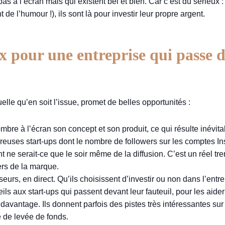
as à l’écran mais qui existent bel et bien. Car c’est du sérieux :
 de l’humour !), ils sont là pour investir leur propre argent.
ux pour une entreprise qui passe 
elle qu’en soit l’issue, promet de belles opportunités :
bre à l’écran son concept et son produit, ce qui résulte inévitab
reuses start-ups dont le nombre de followers sur les comptes In
 ne serait-ce que le soir même de la diffusion. C’est un réel t
vers de la marque.
seurs, en direct. Qu’ils choisissent d’investir ou non dans l’en
s aux start-ups qui passent devant leur fauteuil, pour les aider
 davantage. Ils donnent parfois des pistes très intéressantes s
ce de levée de fonds.