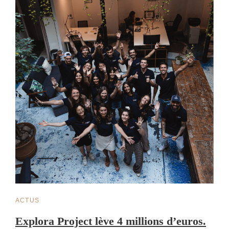
CAT
ACTUS
LINKS
Explora Project lève 4 millions d’euros.