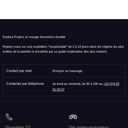
QUI
VEUT
ÊTRE
MON
ASSOCIÉ
?
Explora Project, le voyage d'aventure durable
Rejoins-nous sur une expédition "responsable" de 2 à 15 jours dans les régions les plus
isolées de la planète et encadrée par un guide-explorateur des plus experts.
Contact par mail
Envoyer un message
Contacter par téléphone
du lundi au vendredi, de 9h à 18h au
+33 (0)4 82
81 00 07
Disponibles 5/7
Des guides-explorateurs