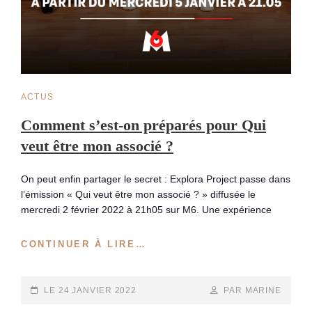
CAT
ACTUS
LINKS
Comment s’est-on préparés pour Qui
veut être mon associé ?
On peut enfin partager le secret : Explora Project passe dans
l’émission « Qui veut être mon associé ? » diffusée le
mercredi 2 février 2022 à 21h05 sur M6. Une expérience
COMMENT
CONTINUER À LIRE…
S’EST-
ON
PRÉPARÉS
POSTED-
BY
BYLINE
LE
24 JANVIER 2022
PAR MARINE
POUR
ON
LINE