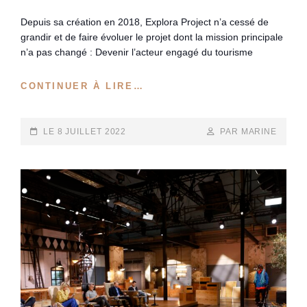
Depuis sa création en 2018, Explora Project n’a cessé de
grandir et de faire évoluer le projet dont la mission principale
n’a pas changé : Devenir l’acteur engagé du tourisme
EXPLORA
CONTINUER À LIRE…
PROJECT
LÈVE
4
POSTED-
BY
BYLINE
LE
8 JUILLET 2022
PAR MARINE
MILLIONS
ON
LINE
D’EUROS.