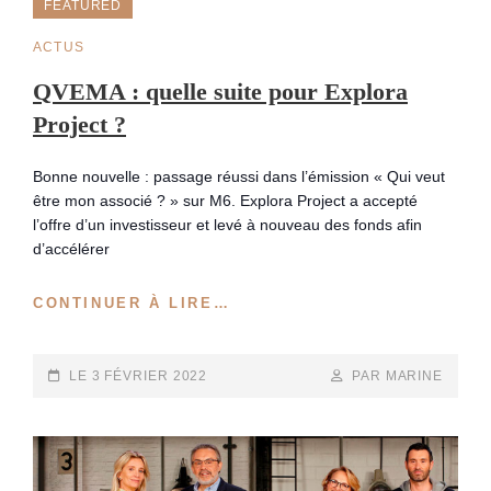
FEATURED
CAT
ACTUS
LINKS
QVEMA : quelle suite pour Explora
Project ?
Bonne nouvelle : passage réussi dans l’émission « Qui veut
être mon associé ? » sur M6. Explora Project a accepté
l’offre d’un investisseur et levé à nouveau des fonds afin
d’accélérer
QVEMA
CONTINUER À LIRE…
:
QUELLE
SUITE
POSTED-
BY
BYLINE
LE
3 FÉVRIER 2022
PAR MARINE
POUR
ON
LINE
EXPLORA
PROJECT
?