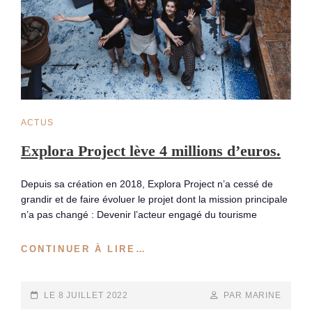
CAT
ACTUS
LINKS
Explora Project lève 4 millions d’euros.
Depuis sa création en 2018, Explora Project n’a cessé de
grandir et de faire évoluer le projet dont la mission principale
n’a pas changé : Devenir l’acteur engagé du tourisme
EXPLORA
CONTINUER À LIRE…
PROJECT
LÈVE
4
POSTED-
BY
BYLINE
LE
8 JUILLET 2022
PAR MARINE
MILLIONS
ON
LINE