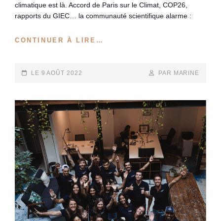
climatique est là. Accord de Paris sur le Climat, COP26,
rapports du GIEC… la communauté scientifique alarme :
EMPREINTE
CONTINUER À LIRE…
CARBONE
:
COMBIEN
POSTED-
BY
BYLINE
LE
9 AOÛT 2022
PAR MARINE
PÈSE
ON
LINE
LA
TEAM
EXPLORA
PROJECT
?