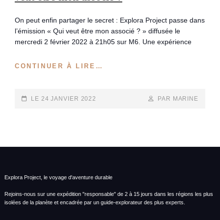
On peut enfin partager le secret : Explora Project passe dans
l’émission « Qui veut être mon associé ? » diffusée le
mercredi 2 février 2022 à 21h05 sur M6. Une expérience
COMMENT
CONTINUER À LIRE…
S’EST-
ON
PRÉPARÉS
POSTED-
BY
BYLINE
LE
24 JANVIER 2022
PAR MARINE
POUR
ON
LINE
QUI
VEUT
ÊTRE
MON
ASSOCIÉ
?
Explora Project, le voyage d'aventure durable
Rejoins-nous sur une expédition "responsable" de 2 à 15 jours dans les régions les plus
isolées de la planète et encadrée par un guide-explorateur des plus experts.