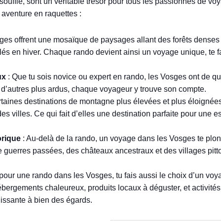
souffle, sont un véritable trésor pour tous les passionnés de voy
 aventure en raquettes :
ges offrent une mosaïque de paysages allant des forêts denses
lés en hiver. Chaque rando devient ainsi un voyage unique, te f
ux
: Que tu sois novice ou expert en rando, les Vosges ont de quo
ts, d’autres plus ardus, chaque voyageur y trouve son compte.
rtaines destinations de montagne plus élevées et plus éloignées
es villes. Ce qui fait d’elles une destination parfaite pour un
orique
: Au-delà de la rando, un voyage dans les Vosges te plon
e guerres passées, des châteaux ancestraux et des villages pit
 pour une rando dans les Vosges, tu fais aussi le choix d’un v
ébergements chaleureux, produits locaux à déguster, et activités 
issante à bien des égards.