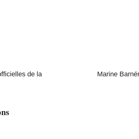
Next
Post
ficielles de la
Marine Barnér
ons