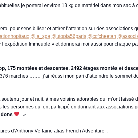
bituelles je porterai environ 18 kg de matériel dans mon sac à d
erai pour sensibiliser et attirer l’attention sur des associations
tionhopitaux
@la_spa
@utopia56paris
@ccfcheetah
@associa
 « l’expédition Immeuble » et donnerai moi aussi pour chaque p
top, 175 montées et descentes, 2492 étages montés et desc
7 376 marches …….. j’ai réussi mon pari d’atteindre le sommet 
t soutenu jour et nuit, à mes voisins adorables qui m’ont laiss
utes les personnes qui ont participé en donnant aux associations
 dons
»
tures d’Anthony Verlaine alias French Adventurer :