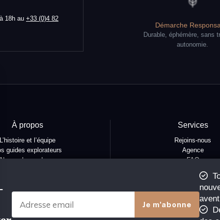
 à 18h au
+33 (0)4 82
Démarche Responsa
Durable, éphémère, sans t
autonomie.
À propos
Services
L’histoire et l’équipe
Rejoins-nous
s guides explorateurs
Agence
Nos ambassadeurs
FAQ
fidentialité et mentions
To
tions générales de vente
-
nouve
ions générales d'utilisation
avent
De
ter