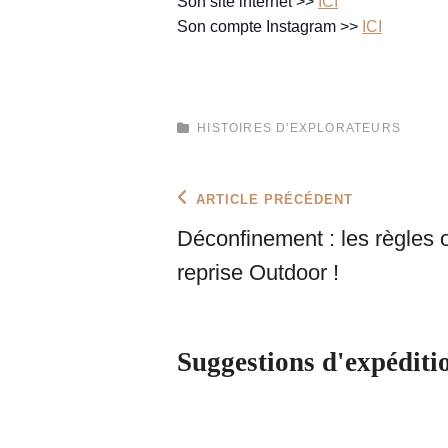
Son site internet >>
ICI
Son compte Instagram >>
ICI
CATEGORIES
HISTOIRES D'EXPLORATEURS
Navigation
Previous
ARTICLE PRÉCÉDENT
Post
de
Déconfinement : les règles of
l’article
reprise Outdoor !
Suggestions d'expéditi