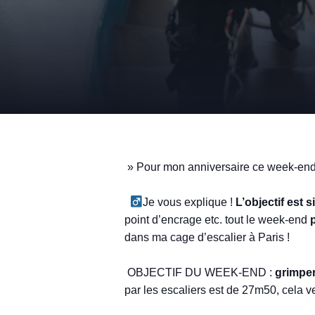
» Pour mon anniversaire ce week-end,
‍
Je vous explique !
L’objectif est
point d’encrage etc. tout le week-end
p
dans ma cage d’escalier à Paris !⁣
️ OBJECTIF DU WEEK-END :
grimper
par les escaliers est de 27m50, cela v