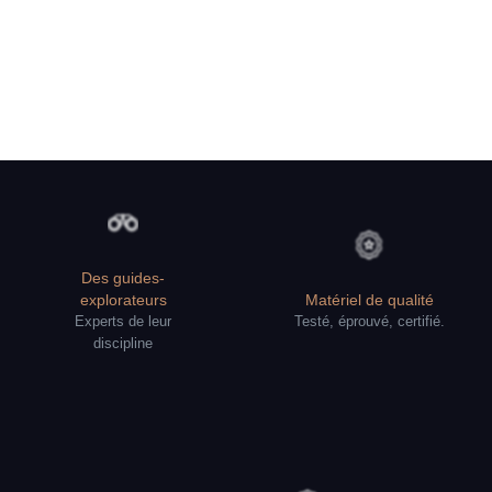
Des guides-
explorateurs
Matériel de qualité
Experts de leur
Testé, éprouvé, certifié.
discipline