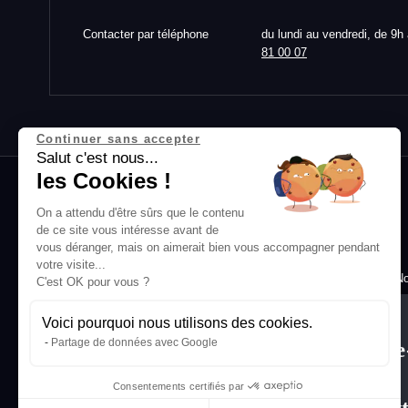
Contacter par téléphone
du lundi au vendredi, de 9h
81 00 07
Continuer sans accepter
Salut c'est nous...
les Cookies !
On a attendu d'être sûrs que le contenu
de ce site vous intéresse avant de
vous déranger, mais on aimerait bien vous accompagner pendant
votre visite...
No
C'est OK pour vous ?
Con
Voici pourquoi nous utilisons des cookies.
Condi
Partage de données avec Google
Abonne
Condit
toi à la
Consentements certifiés par
newslet