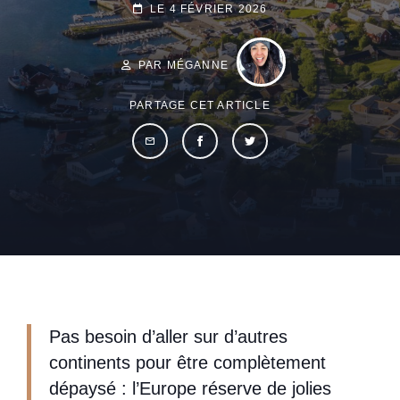
POSTED-
LE
4 FÉVRIER 2026
BY
BYLINE
ON
LINE
PAR MÉGANNE
PARTAGE CET ARTICLE
Pas besoin d’aller sur d’autres
continents pour être complètement
dépaysé : l’Europe réserve de jolies