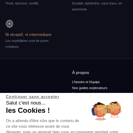
Testé, éprouvé, certifié.
Durable, éphémère, sans trace, en
autonomie.
Ni réceptif, ni intermédiaire
Les expéditions sont de pures
créations
À propos
L’histoire et l’équipe
Nos guides explorateurs
Nos ambassadeurs
Continuer sans accepter
Confidentialité et mentions
Salut c'est nous...
Conditions générales de vente
les Cookies !
Conditions générales d'utilisation
On a attendu d'être sûrs que le contenu de
ce site vous intéresse avant de vous
Services
Blog
déranger, mais on aimerait bien vous accompagner pendant votre