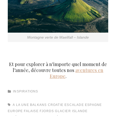
Montagne verte de Maelifall – Islande
Et pour explorer à n’importe quel moment de
l’année, découvre toutes nos
aventures en
Europe
.
CATEGORIES
INSPIRATIONS
TAGS,
A LA UNE
BALKANS
CROATIE
ESCALADE
ESPAGNE
EUROPE
FALAISE
FJORDS
GLACIER
ISLANDE