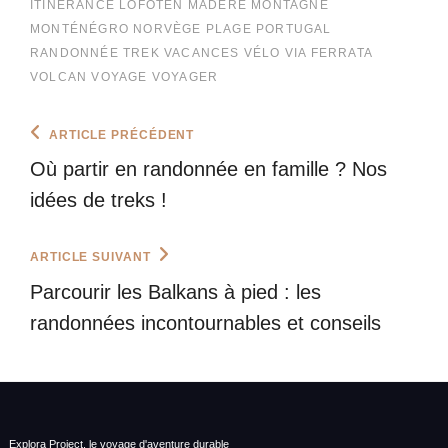
ITINÉRANCE
LOFOTEN
MADÈRE
MONTAGNE
MONTÉNÉGRO
NORVÈGE
PLAGE
PORTUGAL
RANDONNÉE
TREK
VACANCES
VÉLO
VIA FERRATA
VOLCAN
VOYAGE
VOYAGER
Navigation
Previous
ARTICLE PRÉCÉDENT
Post
de
Où partir en randonnée en famille ? Nos
l’article
idées de treks !
Next
ARTICLE SUIVANT
Post
Parcourir les Balkans à pied : les
randonnées incontournables et conseils
Explora Project, le voyage d'aventure durable