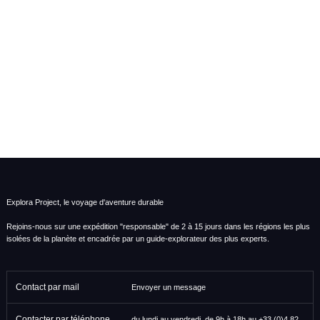
Explora Project, le voyage d'aventure durable
Rejoins-nous sur une expédition "responsable" de 2 à 15 jours dans les régions les plus
isolées de la planète et encadrée par un guide-explorateur des plus experts.
Contact par mail
Envoyer un message
Contacter par téléphone
du lundi au vendredi, de 9h à 18h au
+33 (0)4 82