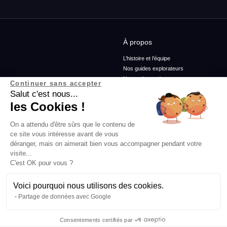
À propos
L’histoire et l’équipe
Nos guides explorateurs
Nos ambassadeurs
Continuer sans accepter
Confidentialité et mentions
Salut c'est nous...
Conditions générales de vente
les Cookies !
Conditions générales d'utilisation
On a attendu d'être sûrs que le contenu de
ce site vous intéresse avant de vous
Services
Blog
déranger, mais on aimerait bien vous accompagner pendant votre
visite...
Rejoins-nous
Podcasts
C'est OK pour vous ?
Agence
Histoires d'explorateurs
FAQ
Conseils & préparation
Actus
Voici pourquoi nous utilisons des cookies.
Engagement Responsable
Partage de données avec Google
Consentements certifiés par
Abonne-toi à la newsletter