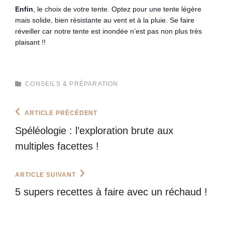
Enfin
, le choix de votre tente. Optez pour une tente légère
mais solide, bien résistante au vent et à la pluie. Se faire
réveiller car notre tente est inondée n’est pas non plus très
plaisant !!
CATEGORIES
CONSEILS & PRÉPARATION
Navigation
Previous
ARTICLE PRÉCÉDENT
Post
de
Spéléologie : l’exploration brute aux
l’article
multiples facettes !
Next
ARTICLE SUIVANT
Post
5 supers recettes à faire avec un réchaud !