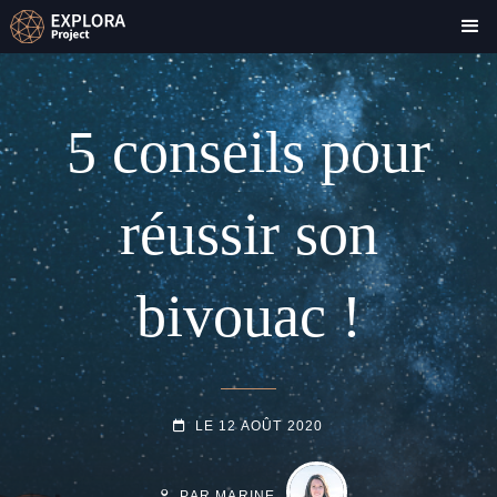
5 conseils pour
réussir son
bivouac !
POSTED-
LE
12 AOÛT 2020
BY
BYLINE
ON
LINE
PAR MARINE