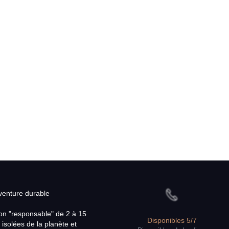
aventure durable
on "responsable" de 2 à 15
Disponibles 5/7
 isolées de la planète et