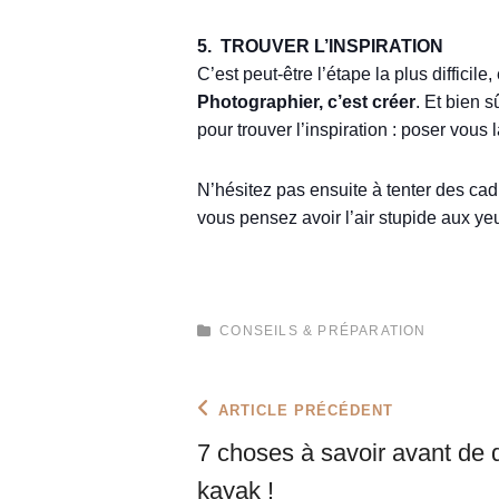
5. TROUVER L’INSPIRATION
C’est peut-être l’étape la plus diffici
Photographier, c’est créer
. Et bien s
pour trouver l’inspiration : poser vous
N’hésitez pas ensuite à tenter des cad
vous pensez avoir l’air stupide aux ye
CATEGORIES
CONSEILS & PRÉPARATION
Navigation
Previous
ARTICLE PRÉCÉDENT
Post
de
7 choses à savoir avant de 
l’article
kayak !