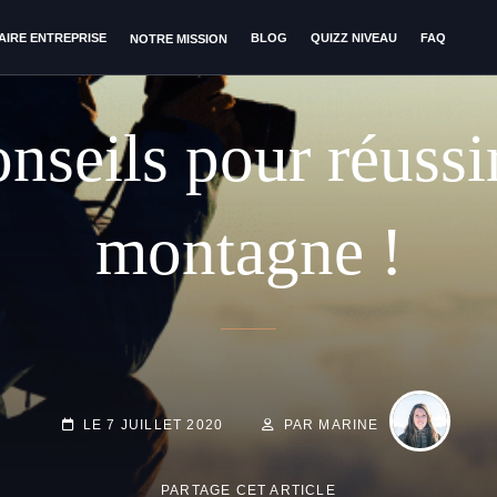
AIRE ENTREPRISE
BLOG
QUIZZ NIVEAU
FAQ
NOTRE MISSION
nseils pour réussi
montagne !
BY
BYLINE
LINE
POSTED-
LE
7 JUILLET 2020
PAR MARINE
ON
PARTAGE CET ARTICLE