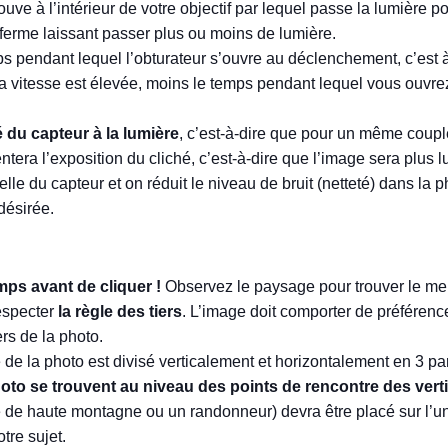
ve à l’intérieur de votre objectif par lequel passe la lumière po
e ferme laissant passer plus ou moins de lumière.
mps pendant lequel l’obturateur s’ouvre au déclenchement, c’est 
la vitesse est élevée, moins le temps pendant lequel vous ouvre
é du capteur à la lumière
, c’est-à-dire que pour un même couple
tera l’exposition du cliché, c’est-à-dire que l’image sera plus
lle du capteur et on réduit le niveau de bruit (netteté) dans la p
désirée.
mps avant de cliquer !
Observez le paysage pour trouver le mei
especter
la règle des tiers
. L’image doit comporter de préférence
ers de la photo.
e de la photo est divisé verticalement et horizontalement en 3 pa
hoto se trouvent au niveau des points de rencontre des verti
ge de haute montagne ou un randonneur) devra être placé sur l’un
tre sujet.