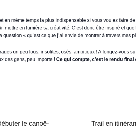
le, et en même temps la plus indispensable si vous voulez faire d
ûr, mettre en lumière sa créativité. C’est donc être inspiré et que
 la question « qu’est ce que j’ai envie de montrer à travers mes p
rages un peu fous, insolites, osés, ambitieux ! Allongez-vous su
ux des gens, peu importe !
Ce qui compte, c’est le rendu final
Next
Post
débuter le canoë-
Trail en itinér