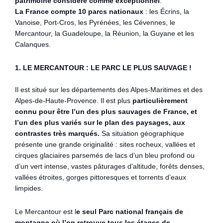
patrimoine considéré comme exceptionnel
.
La France compte 10 parcs nationaux
: les Écrins, la
Vanoise, Port-Cros, les Pyrénées, les Cévennes, le
Mercantour, la Guadeloupe, la Réunion, la Guyane et les
Calanques.
1. LE MERCANTOUR : LE PARC LE PLUS SAUVAGE !
Il est situé sur les départements des Alpes-Maritimes et des
Alpes-de-Haute-Provence. Il est plus
particulièrement
connu pour être l’un des plus sauvages de France, et
l’un des plus variés sur le plan des paysages, aux
contrastes très marqués.
Sa situation géographique
présente une grande originalité : sites rocheux, vallées et
cirques glaciaires parsemés de lacs d’un bleu profond ou
d’un vert intense, vastes pâturages d’altitude, forêts denses,
vallées étroites, gorges pittoresques et torrents d’eaux
limpides.
Le Mercantour est l
e seul Parc national français de
montagne où l’on retrouve tous les étages de