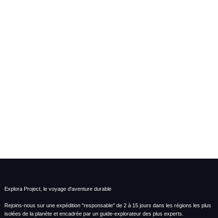
Explora Project, le voyage d'aventure durable
Rejoins-nous sur une expédition "responsable" de 2 à 15 jours dans les régions les plus
isolées de la planète et encadrée par un guide-explorateur des plus experts.