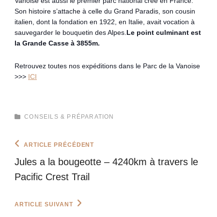
Vanoise est aussi le premier parc national créé en France.
Son histoire s’attache à celle du Grand Paradis, son cousin
italien, dont la fondation en 1922, en Italie, avait vocation à
sauvegarder le bouquetin des Alpes.
Le point culminant est
la Grande Casse à 3855m.
Retrouvez toutes nos expéditions dans le Parc de la Vanoise
>>>
ICI
CATEGORIES
CONSEILS & PRÉPARATION
Navigation
Previous
ARTICLE PRÉCÉDENT
Post
de
Jules a la bougeotte – 4240km à travers le
l’article
Pacific Crest Trail
Next
ARTICLE SUIVANT
Post