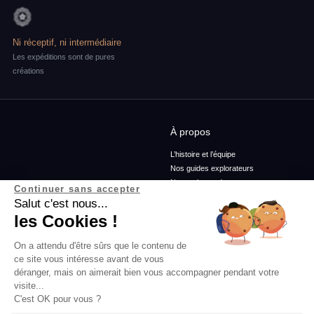
Ni réceptif, ni intermédiaire
Les expéditions sont de pures
créations
À propos
L’histoire et l’équipe
Nos guides explorateurs
Nos ambassadeurs
Continuer sans accepter
Confidentialité et mentions
Salut c'est nous...
Conditions générales de vente
les Cookies !
Conditions générales d'utilisation
On a attendu d'être sûrs que le contenu de
ce site vous intéresse avant de vous
Services
Blog
déranger, mais on aimerait bien vous accompagner pendant votre
visite...
Rejoins-nous
Podcasts
C'est OK pour vous ?
Agence
Histoires d'explorateurs