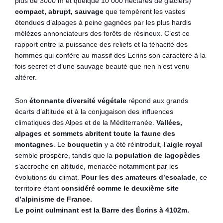
plus de 3000 m et quelque 10 000 hectares de glaciers)
compact, abrupt, sauvage
que tempèrent les vastes
étendues d’alpages à peine gagnées par les plus hardis
mélèzes annonciateurs des forêts de résineux. C’est ce
rapport entre la puissance des reliefs et la ténacité des
hommes qui confère au massif des Ecrins son caractère à la
fois secret et d’une sauvage beauté que rien n’est venu
altérer.
Son
étonnante diversité végétale
répond aux grands
écarts d’altitude et à la conjugaison des influences
climatiques des Alpes et de la Méditerranée.
Vallées,
alpages et sommets abritent toute la faune des
montagnes
. Le
bouquetin
y a été réintroduit, l’
aigle royal
semble prospère, tandis que la
population de lagopèdes
s’accroche en altitude, menacée notamment par les
évolutions du climat.
Pour les des amateurs d’escalade
, ce
territoire étant
considéré comme le deuxième site
d’alpinisme de France.
Le point culminant est la Barre des Écrins à 4102m.