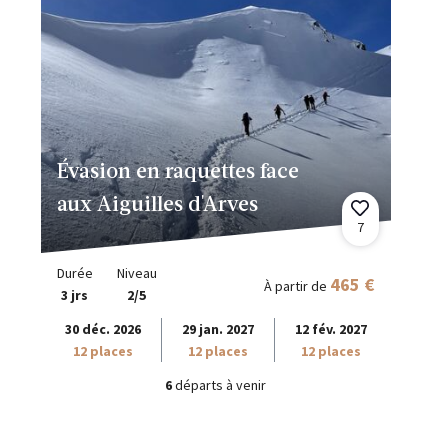
Évasion en raquettes face
aux Aiguilles d'Arves
7
Durée
Niveau
465 €
À partir de
3 jrs
2/5
30 déc. 2026
29 jan. 2027
12 fév. 2027
12 places
12 places
12 places
6
départs à venir