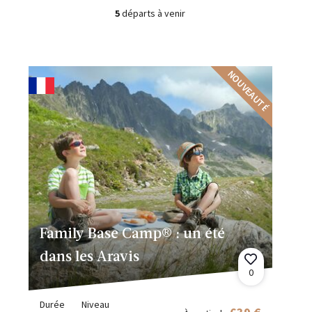
5
départs à venir
NOUVEAUTÉ
Family Base Camp® : un été
dans les Aravis
0
Durée
Niveau