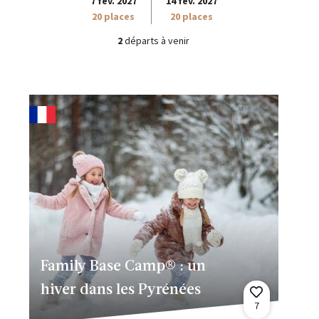
7 fév. 2027
14 fév. 2027
20 places
20 places
2
départs à venir
Family Base Camp® : un
hiver dans les Pyrénées
7