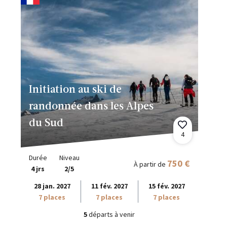
Initiation au ski de
randonnée dans les Alpes
du Sud
4
Durée
Niveau
750 €
À partir de
4 jrs
2/5
28 jan. 2027
11 fév. 2027
15 fév. 2027
7 places
7 places
7 places
5
départs à venir