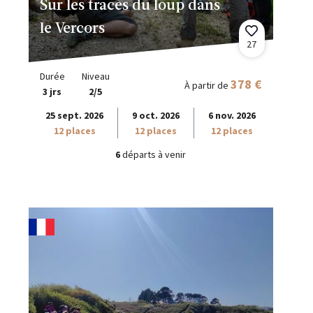
Sur les traces du loup dans
le Vercors
27
Durée
Niveau
378 €
À partir de
3 jrs
2/5
25 sept. 2026
9 oct. 2026
6 nov. 2026
12 places
12 places
12 places
6
départs à venir