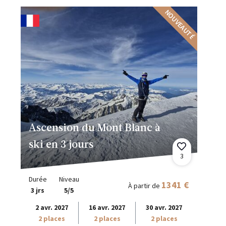
NOUVEAUTÉ
Ascension du Mont Blanc à
ski en 3 jours
3
Durée
Niveau
1341 €
À partir de
3 jrs
5/5
2 avr. 2027
16 avr. 2027
30 avr. 2027
2 places
2 places
2 places