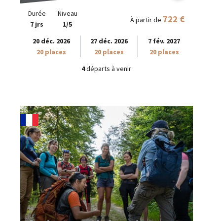
Durée
Niveau
722 €
À partir de
7 jrs
1/5
20 déc. 2026
27 déc. 2026
7 fév. 2027
20 places
20 places
20 places
4
départs à venir