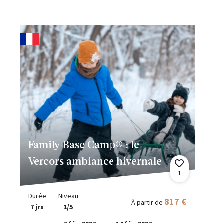
Family Base Camp® : le
Vercors ambiance hivernale
1
Durée
Niveau
817 €
À partir de
7 jrs
1/5