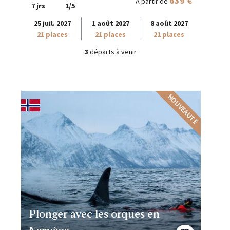
639 €
À partir de
7 jrs
1/5
25 juil. 2027
1 août 2027
8 août 2027
21 places
21 places
21 places
3
départs à venir
NOUVEAUTÉ
Plonger avec les orques en