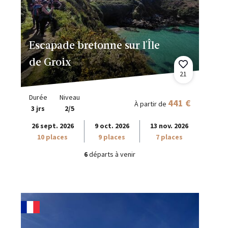
Escapade bretonne sur l'Île
de Groix
21
Durée
Niveau
441 €
À partir de
3 jrs
2/5
26 sept. 2026
9 oct. 2026
13 nov. 2026
10 places
9 places
7 places
6
départs à venir