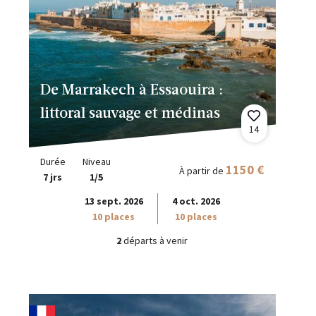
De Marrakech à Essaouira :
littoral sauvage et médinas
14
Durée
Niveau
1150 €
À partir de
7 jrs
1/5
13 sept. 2026
4 oct. 2026
10 places
10 places
2
départs à venir