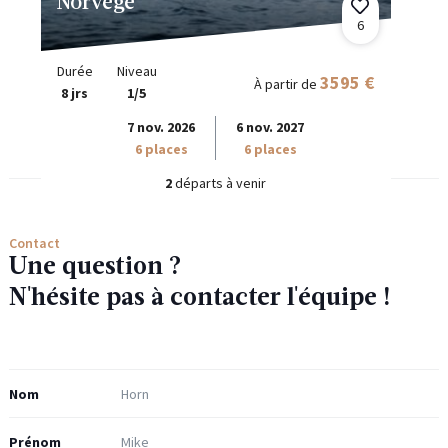
Norvège
6
Durée
Niveau
3595 €
À partir de
8 jrs
1/5
7 nov. 2026
6 nov. 2027
6 places
6 places
2
départs à venir
Contact
Une question ?
N'hésite pas à contacter l'équipe !
Nom
Prénom