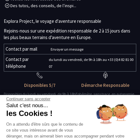
Des tutos, des conseils, de l’inspi...
Explora Project, le voyage d'aventure responsable
Rejoins-nous sur une expédition responsable de 2 à 15 jours dans
les plus beaux terrains d’aventure en Europe.
Contact par mail
Envoyer un message
Contact par
du lundi au vendredi, de 9h à 18h au +33 (0)4 82 81 00
téléphone
07
Disponibles 5/7
Démarche Responsable
Disponibles du lundi au vendredi, de 9h à 18h
Ephémère, sans trace, en autonomie.
Continuer sans accepter
Salut c'est nous...
Des guides-explorateurs
Matériel de qualité
les Cookies !
Experts de leur discipline
Testé, éprouvé, certifié.
On a attendu d'être sûrs que le contenu de
ce site vous intéresse avant de vous
À propos
déranger, mais on aimerait bien vous accompagner pendant votre