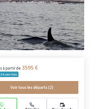
3595
ts
à partir de
.5
sans frais
Voir tous les départs (
2
)