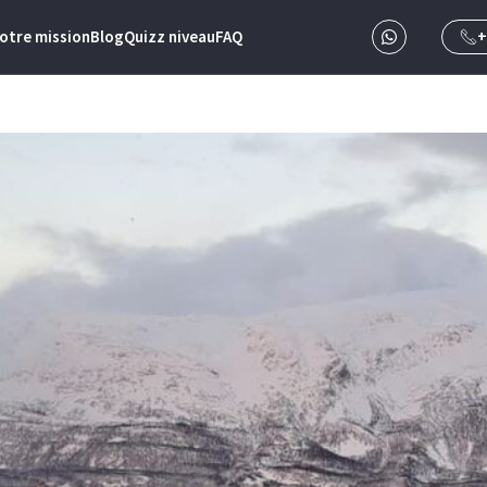
otre mission
Blog
Quizz niveau
FAQ
+