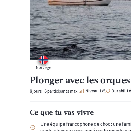
Norvège
Plonger avec les orque
Niveau
1
/5
Durabilit
8
jours ·
6
participants max.
Ce que tu vas vivre
Une équipe francophone de choc : une famil
guide plongeur passionné par le monde ma