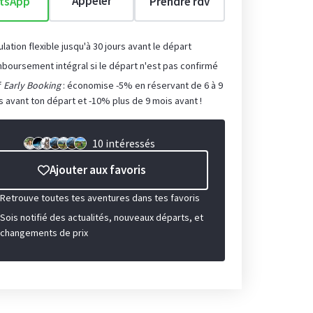
Appeler
tsApp
Prendre rdv
lation flexible jusqu'à 30 jours avant le départ
boursement intégral si le départ n'est pas confirmé
f
Early Booking
: économise -5% en réservant de 6 à 9
s avant ton départ et -10% plus de 9 mois avant !
10 intéressés
Ajouter aux favoris
Retrouve toutes tes aventures dans tes favoris
Sois notifié des actualités, nouveaux départs, et
changements de prix