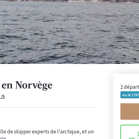
s en Norvège
2 dépar
ou 2x
1797
é
/5
le de skipper experts de l'arctique, et un
rin