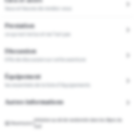
Lieu et accès
lieux et heures de rendez-vous
Prestation
ce qui est inclus et ne l'est pas
Discussion
0 fils
de discussion sur cette aventure
Équipement
les essentiels de la liste d'équipements
Autres informations
Initiation au ski de randonnée dans les Alpes du
Aventures
Sud