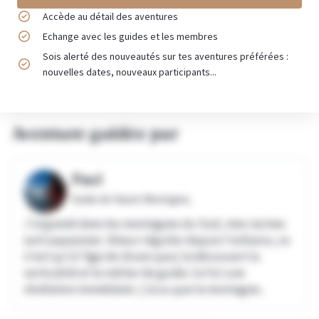
Accède au détail des aventures
Echange avec les guides et les membres
Sois alerté des nouveautés sur tes aventures préférées :
nouvelles dates, nouveaux participants...
Aventure guidée par
Paul
Guide de Haute Montagne,
J'ai grandi dans les montagnes du Sud, mes racines
sont paysannes. Skieur régulier depuis l'enfance, ce
n'est qu'à l'âge de 16 ans que j'ai découvert la
verticalité et le métier de guide. Ce fut une
révélation immédiate : j'ai su que la montagne...