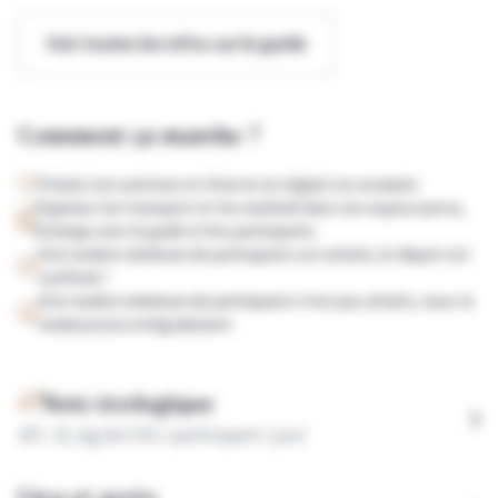
Voir toutes les infos sur le guide
Comment ça marche ?
Choisis ton aventure et réserve en réglant un acompte
Organise ton transport et ton matériel dans ton espace perso,
échange avec le guide et les participants
Si le nombre minimum de participants est atteint, le départ est
confirmé !
Si le nombre minimum de participants n'est pas atteint, nous te
remboursons intégralement
Note écologique
4
/5 :
23,
kg de CO2 / participant / jour