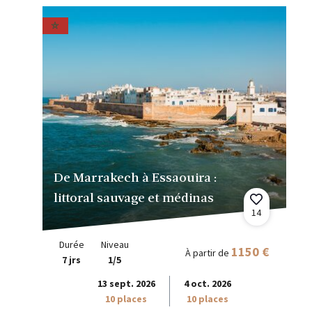
De Marrakech à Essaouira :
littoral sauvage et médinas
14
Durée
Niveau
1150 €
À partir de
7 jrs
1/5
13 sept. 2026
4 oct. 2026
10 places
10 places