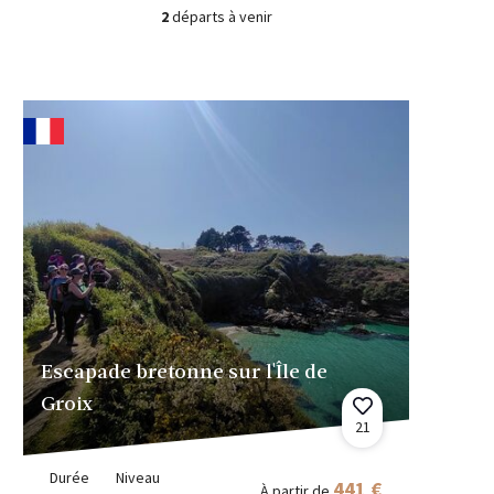
2
départs à venir
Escapade bretonne sur l'Île de
Groix
21
Durée
Niveau
441 €
À partir de