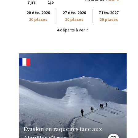
7 jrs
1/5
20 déc. 2026
27 déc. 2026
7 fév. 2027
20 places
20 places
20 places
4
départs à venir
Évasion en raquettes face aux