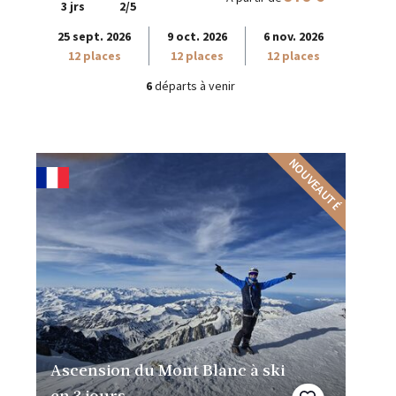
3 jrs
2/5
25 sept. 2026
9 oct. 2026
6 nov. 2026
12 places
12 places
12 places
6
départs à venir
NOUVEAUTÉ
Ascension du Mont Blanc à ski