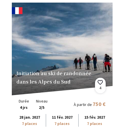
Initiation au ski de randonnée
dans les Alpes du Sud
4
Durée
Niveau
750 €
À partir de
4 jrs
2/5
28 jan. 2027
11 fév. 2027
15 fév. 2027
7 places
7 places
7 places