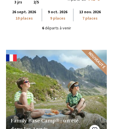
3 jrs
2/5
26 sept. 2026
9 oct. 2026
13 nov. 2026
10 places
9 places
7 places
6
départs à venir
NOUVEAUTÉ
Family Base Camp® : un été