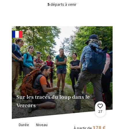
5
départs à venir
Sur les traces du loup dans le
Vercors
27
Durée
Niveau
378 €
À partir de