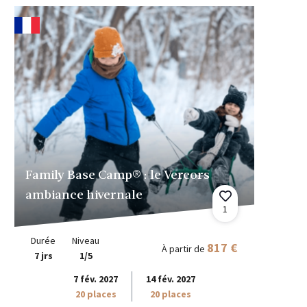
Family Base Camp® : le Vercors
ambiance hivernale
1
Durée
Niveau
817 €
À partir de
7 jrs
1/5
7 fév. 2027
14 fév. 2027
20 places
20 places