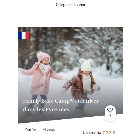
2
départs à venir
Family Base Camp® : un hiver
dans les Pyrénées
7
Durée
Niveau
722 €
À partir de