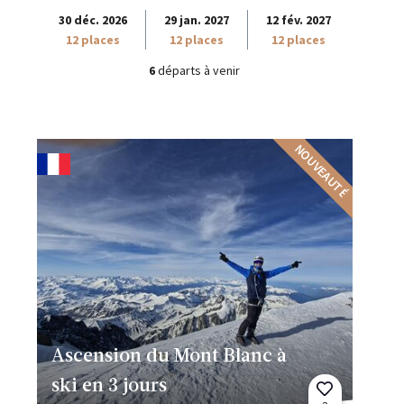
30 déc. 2026
29 jan. 2027
12 fév. 2027
12 places
12 places
12 places
6
départs à venir
NOUVEAUTÉ
Ascension du Mont Blanc à
ski en 3 jours