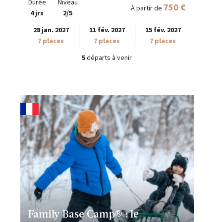
Durée
Niveau
750 €
À partir de
4 jrs
2/5
28 jan. 2027
11 fév. 2027
15 fév. 2027
7 places
7 places
7 places
5
départs à venir
Family Base Camp® : le