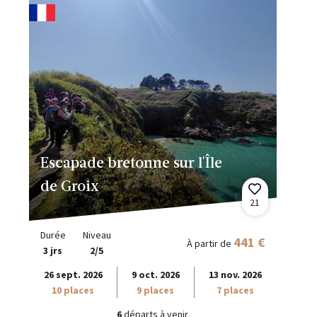
Escapade bretonne sur l'Île
de Groix
21
Durée
Niveau
441 €
À partir de
3 jrs
2/5
26 sept. 2026
9 oct. 2026
13 nov. 2026
10 places
9 places
7 places
6
départs à venir