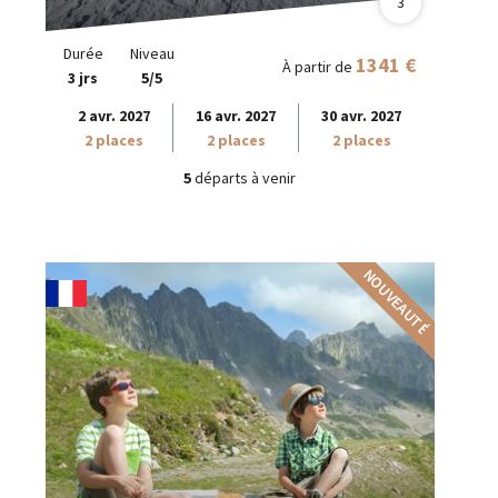
3
Durée
Niveau
1341 €
À partir de
3 jrs
5/5
2 avr. 2027
16 avr. 2027
30 avr. 2027
2 places
2 places
2 places
5
départs à venir
NOUVEAUTÉ