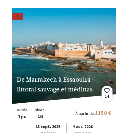
De Marrakech à Essaouira :
littoral sauvage et médinas
14
Durée
Niveau
1150 €
À partir de
7 jrs
1/5
13 sept. 2026
4 oct. 2026
10 places
10 places