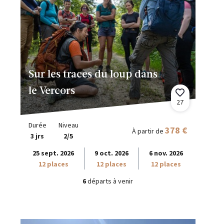
Sur les traces du loup dans
le Vercors
27
Durée
Niveau
378 €
À partir de
3 jrs
2/5
25 sept. 2026
9 oct. 2026
6 nov. 2026
12 places
12 places
12 places
6
départs à venir