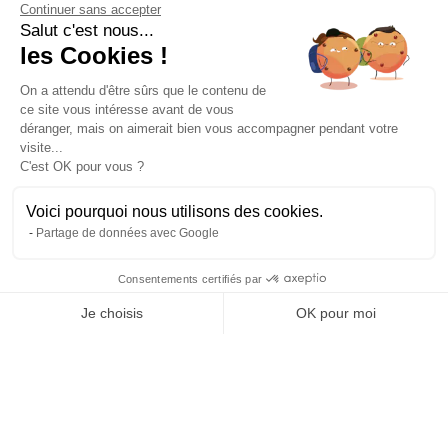
Continuer sans accepter
Salut c'est nous...
Des guides-explorateurs
Matériel de qualité
les Cookies !
Experts de leur discipline
Testé, éprouvé, certifié.
On a attendu d'être sûrs que le contenu de
ce site vous intéresse avant de vous
À propos
déranger, mais on aimerait bien vous accompagner pendant votre
L’histoire et l’équipe
visite...
Nos guides explorateurs
C'est OK pour vous ?
Confidentialité et mentions
Conditions générales de vente
Voici pourquoi nous utilisons des cookies.
Conditions générales d'utilisation
Partage de données avec Google
Avis Explora Project
Services
Consentements certifiés par
Séminaires
Je choisis
OK pour moi
Rejoins-nous
Agence
Axeptio consent
Plateforme de Gestion du Consentement : Personnalisez vos Options
FAQ
Notre plateforme vous permet d'adapter et de gérer vos paramètres de 
Préférences cookies
Blog
Podcasts