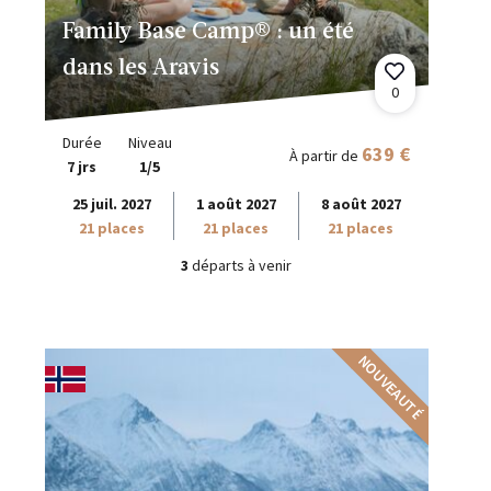
Family Base Camp® : un été
dans les Aravis
0
Durée
Niveau
639 €
À partir de
7 jrs
1/5
25 juil. 2027
1 août 2027
8 août 2027
21 places
21 places
21 places
3
départs à venir
NOUVEAUTÉ