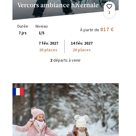
Vercors ambiance hivernale
1
Durée
Niveau
817 €
À partir de
7 jrs
1/5
7 fév. 2027
14 fév. 2027
20 places
20 places
2
départs à venir