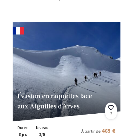
Évasion en raquettes face
aux Aiguilles d'Arves
7
Durée
Niveau
465 €
À partir de
3 jrs
2/5