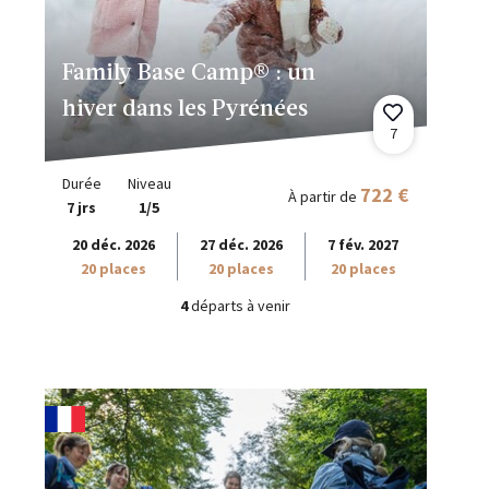
Family Base Camp® : un
hiver dans les Pyrénées
7
Durée
Niveau
722 €
À partir de
7 jrs
1/5
20 déc. 2026
27 déc. 2026
7 fév. 2027
20 places
20 places
20 places
4
départs à venir