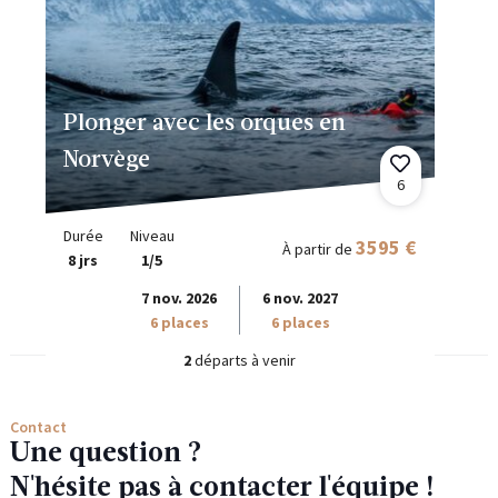
Plonger avec les orques en
Norvège
6
Durée
Niveau
3595 €
À partir de
8 jrs
1/5
7 nov. 2026
6 nov. 2027
6 places
6 places
2
départs à venir
Contact
Une question ?
N'hésite pas à contacter l'équipe !