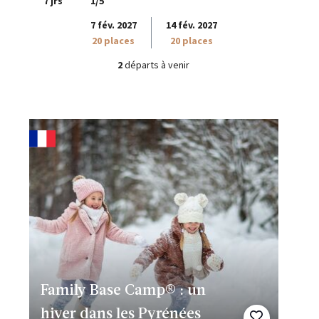
7 jrs
1/5
7 fév. 2027
14 fév. 2027
20 places
20 places
2
départs à venir
Family Base Camp® : un
hiver dans les Pyrénées