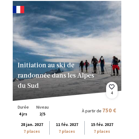
Initiation au ski de
randonnée dans les Alpes
du Sud
4
Durée
Niveau
750 €
À partir de
4 jrs
2/5
28 jan. 2027
11 fév. 2027
15 fév. 2027
7 places
7 places
7 places