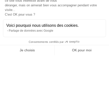
ce site vous intéresse avant de vous
À propos
déranger, mais on aimerait bien vous accompagner pendant votre
L’histoire et l’équipe
visite...
Nos guides explorateurs
C'est OK pour vous ?
Confidentialité et mentions
Conditions générales de vente
Voici pourquoi nous utilisons des cookies.
Conditions générales d'utilisation
Partage de données avec Google
Avis Explora Project
Services
Consentements certifiés par
Séminaires
Je choisis
OK pour moi
Rejoins-nous
Agence
Axeptio consent
Plateforme de Gestion du Consentement : Personnalisez vos Options
FAQ
Notre plateforme vous permet d'adapter et de gérer vos paramètres de 
Préférences cookies
Blog
Podcasts
Histoires d'explorateurs
Conseils & préparation
Actus
Engagement Responsable