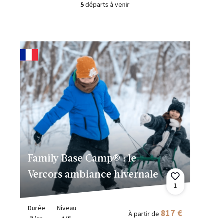
5
départs à venir
Family Base Camp® : le
Vercors ambiance hivernale
1
Durée
Niveau
817 €
À partir de