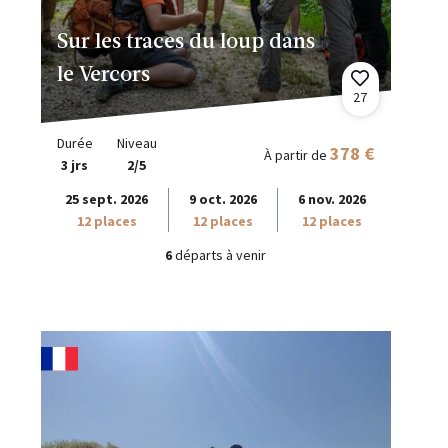
Sur les traces du loup dans
le Vercors
27
Durée
Niveau
378 €
À partir de
3 jrs
2/5
25 sept. 2026
9 oct. 2026
6 nov. 2026
12 places
12 places
12 places
6
départs à venir