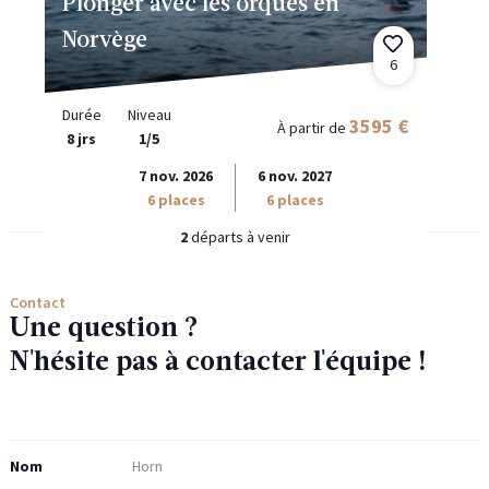
Plonger avec les orques en
Norvège
6
Durée
Niveau
3595 €
À partir de
8 jrs
1/5
7 nov. 2026
6 nov. 2027
6 places
6 places
2
départs à venir
Contact
Une question ?
N'hésite pas à contacter l'équipe !
Nom