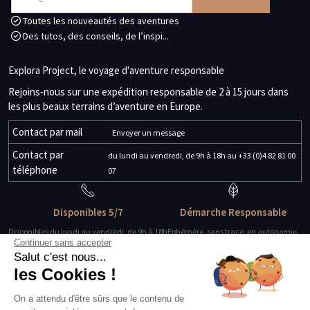
Toutes les nouveautés des aventures
Des tutos, des conseils, de l’inspi...
Explora Project, le voyage d'aventure responsable
Rejoins-nous sur une expédition responsable de 2 à 15 jours dans
les plus beaux terrains d’aventure en Europe.
Contact par mail
Envoyer un message
Contact par
du lundi au vendredi, de 9h à 18h au +33 (0)4 82 81 00
téléphone
07
Disponibles 5/7
Démarche Responsable
Disponibles du lundi au vendredi, de 9h à 18h
Ephémère, sans trace, en autonomie.
Continuer sans accepter
Salut c'est nous...
Des guides-explorateurs
Matériel de qualité
les Cookies !
Experts de leur discipline
Testé, éprouvé, certifié.
On a attendu d'être sûrs que le contenu de