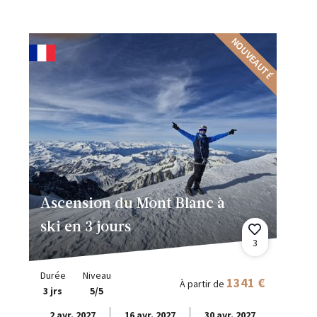
NOUVEAUTÉ
Ascension du Mont Blanc à
ski en 3 jours
3
Durée
Niveau
1341 €
À partir de
3 jrs
5/5
2 avr. 2027
16 avr. 2027
30 avr. 2027