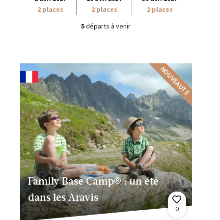
2 places
2 places
2 places
5
départs à venir
NOUVEAUTÉ
Family Base Camp® : un été
dans les Aravis
0