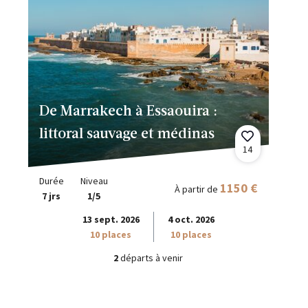
De Marrakech à Essaouira :
littoral sauvage et médinas
14
Durée
Niveau
1150 €
À partir de
7 jrs
1/5
13 sept. 2026
4 oct. 2026
10 places
10 places
2
départs à venir