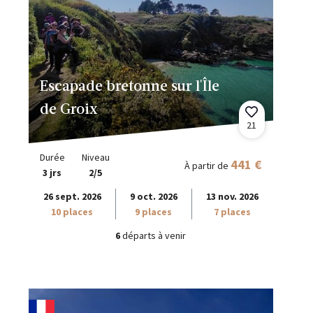
Escapade bretonne sur l'Île
de Groix
21
Durée
Niveau
441 €
À partir de
3 jrs
2/5
26 sept. 2026
9 oct. 2026
13 nov. 2026
10 places
9 places
7 places
6
départs à venir