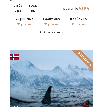
Durée
Niveau
639 €
À partir de
7 jrs
1/5
25 juil. 2027
1 août 2027
8 août 2027
21 places
21 places
21 places
3
départs à venir
NOUVEAUTÉ