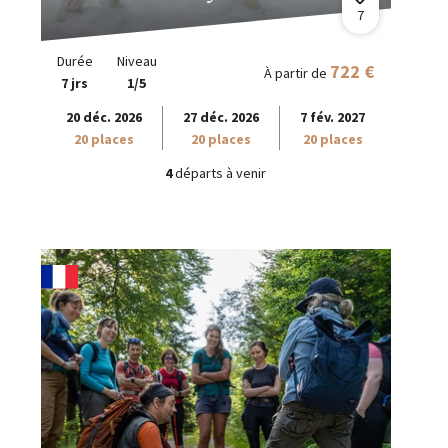
7
Durée
Niveau
722 €
À partir de
7 jrs
1/5
20 déc. 2026
27 déc. 2026
7 fév. 2027
20 places
20 places
20 places
4
départs à venir