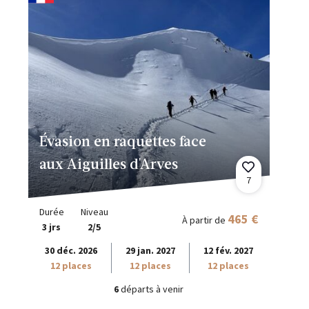
Évasion en raquettes face
aux Aiguilles d'Arves
7
Durée
Niveau
465 €
À partir de
3 jrs
2/5
30 déc. 2026
29 jan. 2027
12 fév. 2027
12 places
12 places
12 places
6
départs à venir