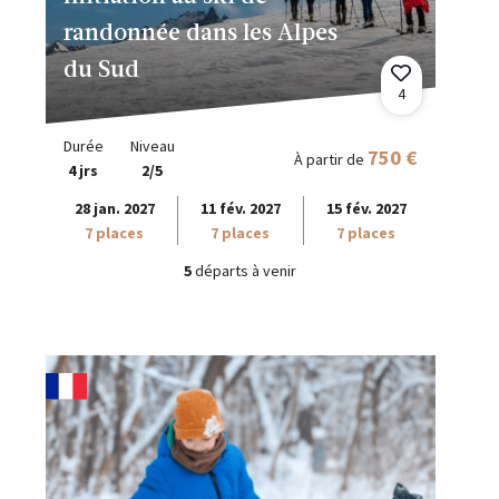
randonnée dans les Alpes
du Sud
4
Durée
Niveau
750 €
À partir de
4 jrs
2/5
28 jan. 2027
11 fév. 2027
15 fév. 2027
7 places
7 places
7 places
5
départs à venir