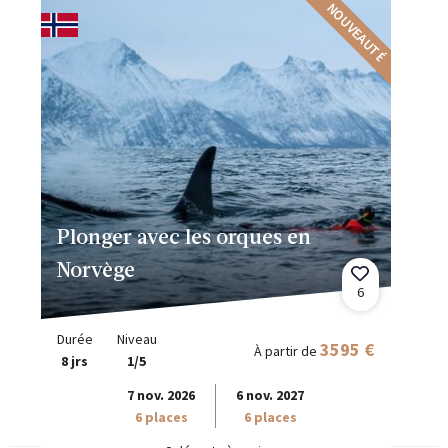
NOUVEAUTÉ
Plonger avec les orques en
Norvège
6
Durée
Niveau
3595 €
À partir de
8 jrs
1/5
7 nov. 2026
6 nov. 2027
6 places
6 places