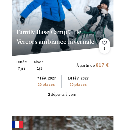
Family Base Camp® : le
Vercors ambiance hivernale
1
Durée
Niveau
817 €
À partir de
7 jrs
1/5
7 fév. 2027
14 fév. 2027
20 places
20 places
2
départs à venir