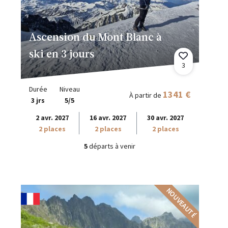
Ascension du Mont Blanc à
ski en 3 jours
3
Durée
Niveau
1341 €
À partir de
3 jrs
5/5
2 avr. 2027
16 avr. 2027
30 avr. 2027
2 places
2 places
2 places
5
départs à venir
NOUVEAUTÉ