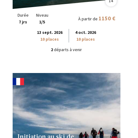
14
Durée
Niveau
1150 €
À partir de
7 jrs
1/5
13 sept. 2026
4 oct. 2026
10 places
10 places
2
départs à venir
Initiation au ski de