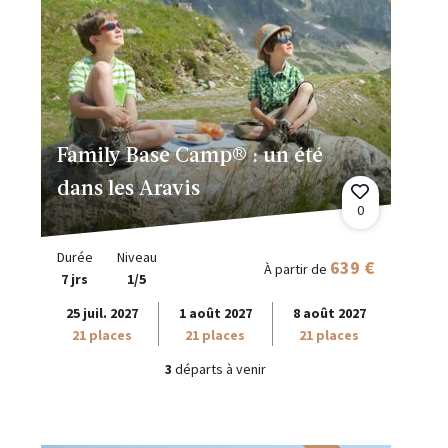
Family Base Camp® : un été
dans les Aravis
0
Durée
Niveau
639 €
À partir de
7 jrs
1/5
25 juil. 2027
1 août 2027
8 août 2027
21 places
21 places
21 places
3
départs à venir