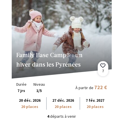
Family Base Camp® : un
hiver dans les Pyrénées
7
Durée
Niveau
722 €
À partir de
7 jrs
1/5
20 déc. 2026
27 déc. 2026
7 fév. 2027
20 places
20 places
20 places
4
départs à venir