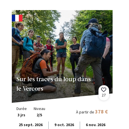
Sur les traces du loup dans
le Vercors
27
Durée
Niveau
378 €
À partir de
3 jrs
2/5
25 sept. 2026
9 oct. 2026
6 nov. 2026