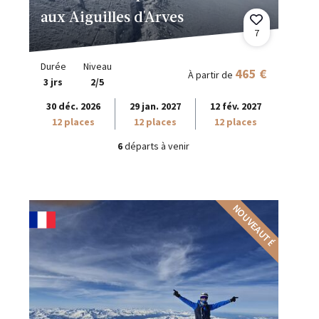
aux Aiguilles d'Arves
7
Durée
Niveau
465 €
À partir de
3 jrs
2/5
30 déc. 2026
29 jan. 2027
12 fév. 2027
12 places
12 places
12 places
6
départs à venir
NOUVEAUTÉ