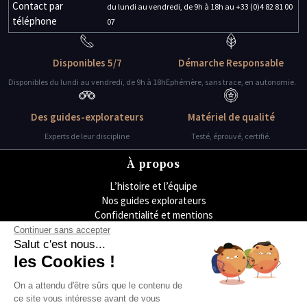
Contact par
du lundi au vendredi, de 9h à 18h au +33 (0)4 82 81 00
téléphone
07
Disponibles 5/7
Démarche Responsable
Disponibles du lundi au vendredi, de 9h à 18h
Ephémère, sans trace, en autonomie.
Des guides-explorateurs
Matériel de qualité
Experts de leur discipline
Testé, éprouvé, certifié.
À propos
L’histoire et l’équipe
Nos guides explorateurs
Confidentialité et mentions
Conditions générales de vente
Continuer sans accepter
Conditions générales d'utilisation
Salut c'est nous...
Avis Explora Project
les Cookies !
Services
On a attendu d'être sûrs que le contenu de
Séminaires
ce site vous intéresse avant de vous