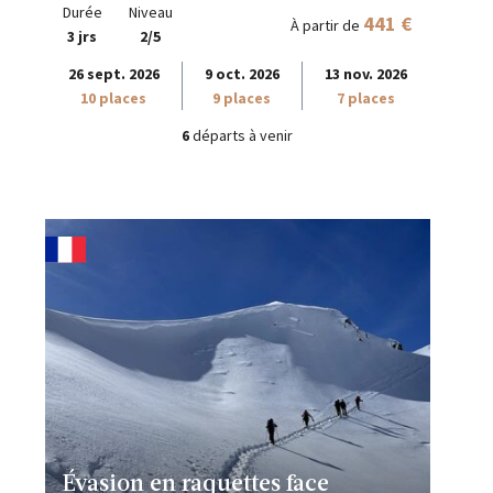
Durée
Niveau
441 €
À partir de
3 jrs
2/5
26 sept. 2026
9 oct. 2026
13 nov. 2026
10 places
9 places
7 places
6
départs à venir
Évasion en raquettes face