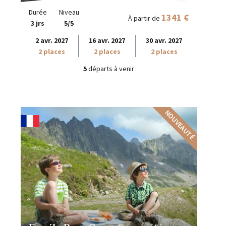
Durée
Niveau
1341 €
À partir de
3 jrs
5/5
2 avr. 2027
16 avr. 2027
30 avr. 2027
2 places
2 places
2 places
5
départs à venir
NOUVEAUTÉ