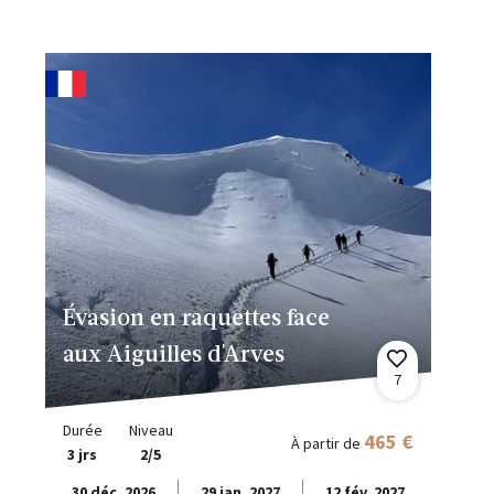
Évasion en raquettes face
aux Aiguilles d'Arves
7
Durée
Niveau
465 €
À partir de
3 jrs
2/5
30 déc. 2026
29 jan. 2027
12 fév. 2027