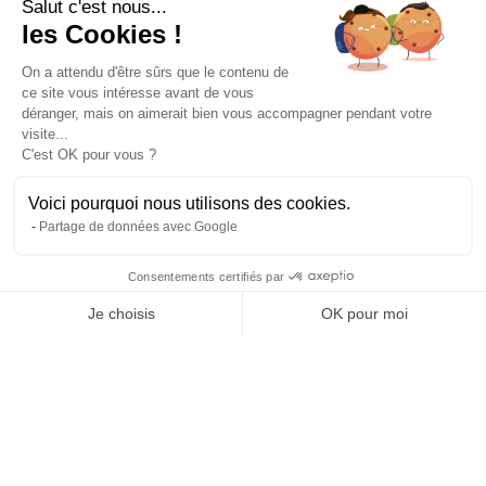
Salut c'est nous...
Des guides-explorateurs
Matériel de qualité
les Cookies !
Experts de leur discipline
Testé, éprouvé, certifié.
On a attendu d'être sûrs que le contenu de
ce site vous intéresse avant de vous
À propos
déranger, mais on aimerait bien vous accompagner pendant votre
L’histoire et l’équipe
visite...
Nos guides explorateurs
C'est OK pour vous ?
Confidentialité et mentions
Conditions générales de vente
Voici pourquoi nous utilisons des cookies.
Conditions générales d'utilisation
Partage de données avec Google
Avis Explora Project
Services
Consentements certifiés par
Séminaires
Je choisis
OK pour moi
Rejoins-nous
Agence
Axeptio consent
Plateforme de Gestion du Consentement : Personnalisez vos Options
FAQ
Notre plateforme vous permet d'adapter et de gérer vos paramètres de 
Préférences cookies
Blog
Podcasts
Histoires d'explorateurs