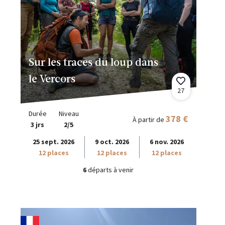
Sur les traces du loup dans
le Vercors
27
Durée
Niveau
378 €
À partir de
3 jrs
2/5
25 sept. 2026
9 oct. 2026
6 nov. 2026
12 places
12 places
12 places
6
départs à venir