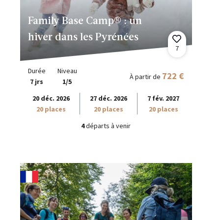
Family Base Camp® : un
hiver dans les Pyrénées
7
Durée
Niveau
722 €
À partir de
7 jrs
1/5
20 déc. 2026
27 déc. 2026
7 fév. 2027
20 places
20 places
20 places
4
départs à venir