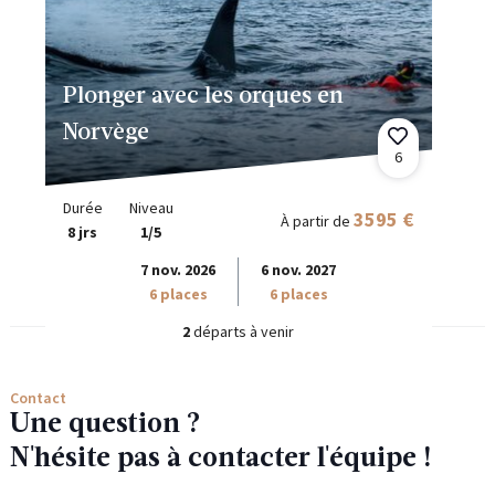
Plonger avec les orques en
Norvège
6
Durée
Niveau
3595 €
À partir de
8 jrs
1/5
7 nov. 2026
6 nov. 2027
6 places
6 places
2
départs à venir
Contact
Une question ?
N'hésite pas à contacter l'équipe !