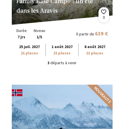
Family Base Camp® : un été
dans les Aravis
0
Durée
Niveau
639 €
À partir de
7 jrs
1/5
25 juil. 2027
1 août 2027
8 août 2027
21 places
21 places
21 places
3
départs à venir
NOUVEAUTÉ