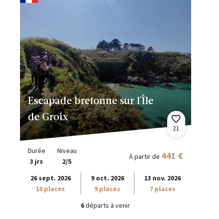
Escapade bretonne sur l'Île
de Groix
21
Durée
Niveau
441 €
À partir de
3 jrs
2/5
26 sept. 2026
9 oct. 2026
13 nov. 2026
10 places
9 places
7 places
6
départs à venir