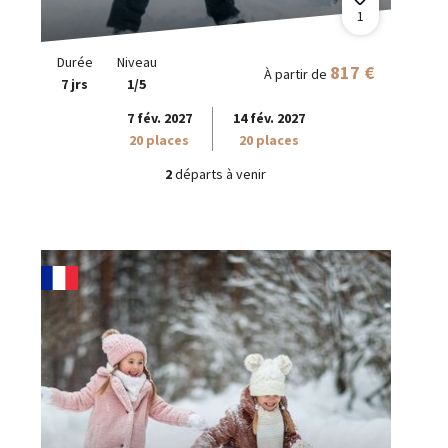
1
Durée
Niveau
817 €
À partir de
7 jrs
1/5
7 fév. 2027
14 fév. 2027
20 places
20 places
2
départs à venir