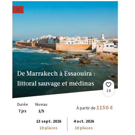
De Marrakech à Essaouira :
littoral sauvage et médinas
14
Durée
Niveau
1150 €
À partir de
7 jrs
1/5
13 sept. 2026
4 oct. 2026
10 places
10 places