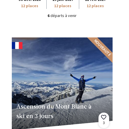
12 places
12 places
12 places
6
départs à venir
NOUVEAUTÉ
Ascension du Mont Blanc à
ski en 3 jours
3