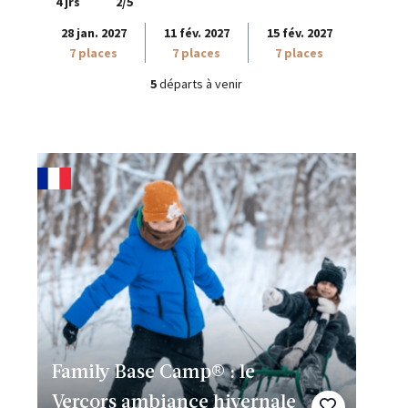
4 jrs
2/5
28 jan. 2027
11 fév. 2027
15 fév. 2027
7 places
7 places
7 places
5
départs à venir
Family Base Camp® : le
Vercors ambiance hivernale