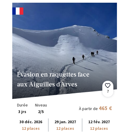
Évasion en raquettes face
aux Aiguilles d'Arves
7
Durée
Niveau
465 €
À partir de
3 jrs
2/5
30 déc. 2026
29 jan. 2027
12 fév. 2027
12 places
12 places
12 places