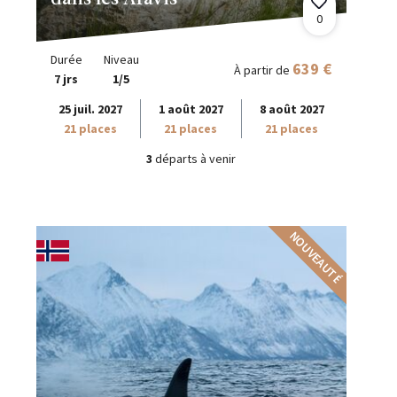
0
Durée
Niveau
639 €
À partir de
7 jrs
1/5
25 juil. 2027
1 août 2027
8 août 2027
21 places
21 places
21 places
3
départs à venir
NOUVEAUTÉ