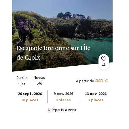
Escapade bretonne sur l'Île
de Groix
21
Durée
Niveau
441 €
À partir de
3 jrs
2/5
26 sept. 2026
9 oct. 2026
13 nov. 2026
10 places
9 places
7 places
6
départs à venir