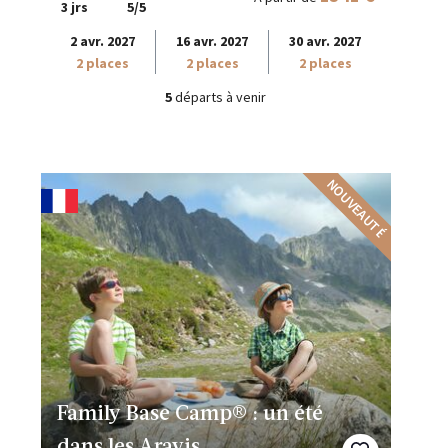
3 jrs
5/5
2 avr. 2027
16 avr. 2027
30 avr. 2027
2 places
2 places
2 places
5
départs à venir
NOUVEAUTÉ
Family Base Camp® : un été
dans les Aravis