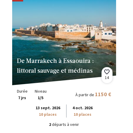
De Marrakech à Essaouira :
littoral sauvage et médinas
14
Durée
Niveau
1150 €
À partir de
7 jrs
1/5
13 sept. 2026
4 oct. 2026
10 places
10 places
2
départs à venir