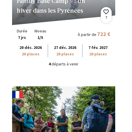
Family Base Camp® : un
hiver dans les Pyrénées
7
Durée
Niveau
722 €
À partir de
7 jrs
1/5
20 déc. 2026
27 déc. 2026
7 fév. 2027
20 places
20 places
20 places
4
départs à venir