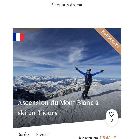
6
départs à venir
NOUVEAUTÉ
Ascension du Mont Blanc à
ski en 3 jours
3
Durée
Niveau
1341 €
À partir de