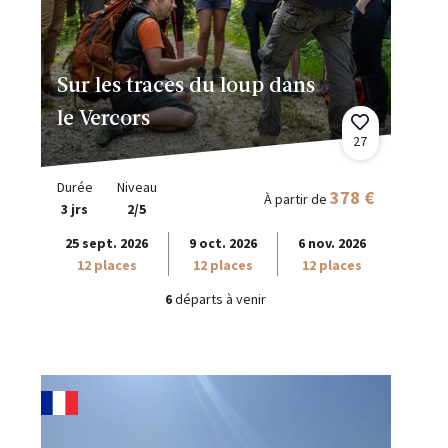
Sur les traces du loup dans
le Vercors
27
Durée
Niveau
378 €
À partir de
3 jrs
2/5
25 sept. 2026
9 oct. 2026
6 nov. 2026
12 places
12 places
12 places
6
départs à venir