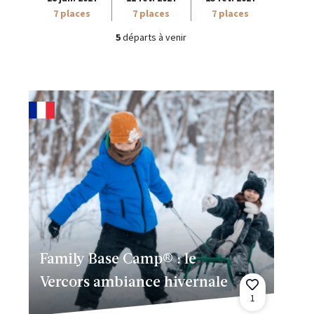
7 places
7 places
7 places
5
départs à venir
Family Base Camp® : le
Vercors ambiance hivernale
1