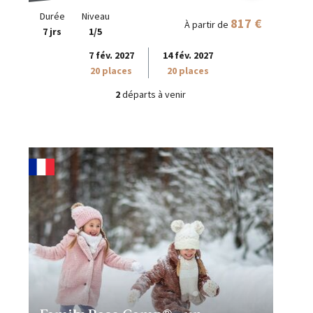
Durée
Niveau
817 €
À partir de
7 jrs
1/5
7 fév. 2027
14 fév. 2027
20 places
20 places
2
départs à venir