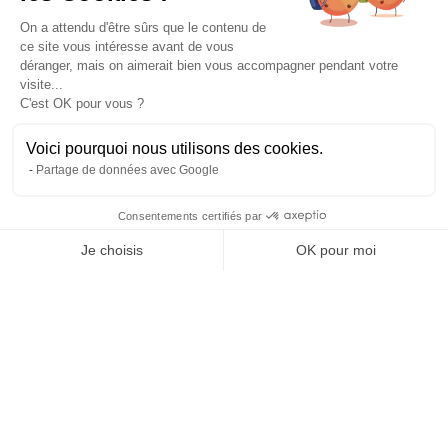
Experts de leur discipline
Testé, éprouvé, certifié.
On a attendu d'être sûrs que le contenu de
ce site vous intéresse avant de vous
À propos
déranger, mais on aimerait bien vous accompagner pendant votre
L’histoire et l’équipe
visite...
Nos guides explorateurs
C'est OK pour vous ?
Confidentialité et mentions
Conditions générales de vente
Voici pourquoi nous utilisons des cookies.
Conditions générales d'utilisation
Partage de données avec Google
Avis Explora Project
Services
Consentements certifiés par
Séminaires
Je choisis
OK pour moi
Rejoins-nous
Agence
Axeptio consent
Plateforme de Gestion du Consentement : Personnalisez vos Options
FAQ
Notre plateforme vous permet d'adapter et de gérer vos paramètres de 
Préférences cookies
Blog
Podcasts
Histoires d'explorateurs
Conseils & préparation
Actus