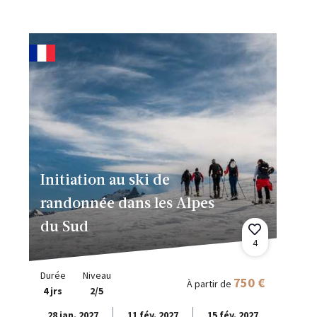
Initiation au ski de
randonnée dans les Alpes
du Sud
4
Durée
Niveau
750 €
À partir de
4 jrs
2/5
28 jan. 2027
11 fév. 2027
15 fév. 2027