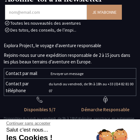
Toutes les nouveautés des aventures
Des tutos, des conseils, de l’inspi...
Explora Project, le voyage d'aventure responsable
Rejoins-nous sur une expédition responsable de 2 à 15 jours dans
les plus beaux terrains d’aventure en Europe.
Contact par mail
Envoyer un message
Contact par
du lundi au vendredi, de 9h à 18h au +33 (0)4 82 81 00
téléphone
07
Disponibles 5/7
Démarche Responsable
Disponibles du lundi au vendredi, de 9h à 18h
Ephémère, sans trace, en autonomie.
Continuer sans accepter
Salut c'est nous...
Des guides-explorateurs
Matériel de qualité
les Cookies !