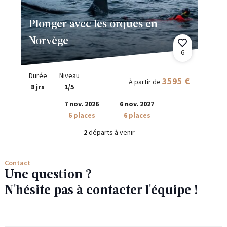
Plonger avec les orques en
Norvège
6
Durée
Niveau
3595 €
À partir de
8 jrs
1/5
7 nov. 2026
6 nov. 2027
6 places
6 places
2
départs à venir
Contact
Une question ?
N'hésite pas à contacter l'équipe !