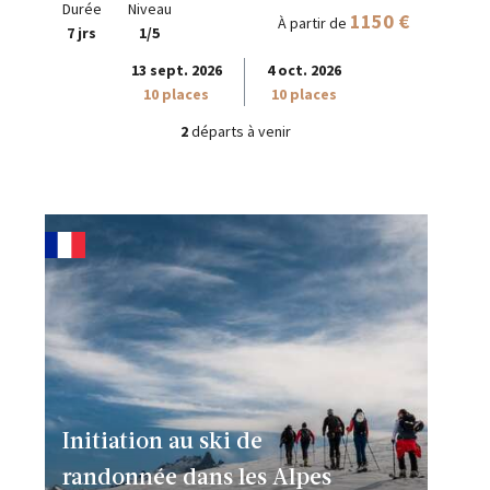
Durée
Niveau
1150 €
À partir de
7 jrs
1/5
13 sept. 2026
4 oct. 2026
10 places
10 places
2
départs à venir
Initiation au ski de
randonnée dans les Alpes