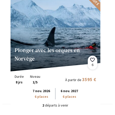
Plonger avec les orques en
Norvège
6
Durée
Niveau
3595 €
À partir de
8 jrs
1/5
7 nov. 2026
6 nov. 2027
6 places
6 places
2
départs à venir