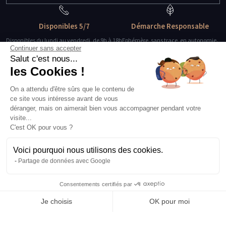
Disponibles 5/7
Démarche Responsable
Disponibles du lundi au vendredi, de 9h à 18h
Ephémère, sans trace, en autonomie.
Continuer sans accepter
Salut c'est nous...
Des guides-explorateurs
Matériel de qualité
les Cookies !
Experts de leur discipline
Testé, éprouvé, certifié.
On a attendu d'être sûrs que le contenu de
ce site vous intéresse avant de vous
À propos
déranger, mais on aimerait bien vous accompagner pendant votre
L’histoire et l’équipe
visite...
Nos guides explorateurs
C'est OK pour vous ?
Confidentialité et mentions
Conditions générales de vente
Voici pourquoi nous utilisons des cookies.
Conditions générales d'utilisation
Partage de données avec Google
Avis Explora Project
Services
Consentements certifiés par
Séminaires
Je choisis
OK pour moi
Rejoins-nous
Agence
Axeptio consent
Plateforme de Gestion du Consentement : Personnalisez vos Options