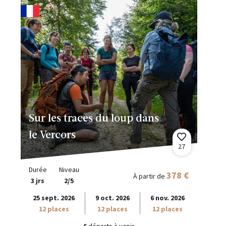
Sur les traces du loup dans
le Vercors
27
Durée
Niveau
378 €
À partir de
3 jrs
2/5
25 sept. 2026
9 oct. 2026
6 nov. 2026
12 places
12 places
12 places