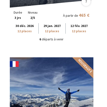
7
Durée
Niveau
465 €
À partir de
3 jrs
2/5
30 déc. 2026
29 jan. 2027
12 fév. 2027
12 places
12 places
12 places
6
départs à venir
NOUVEAUTÉ