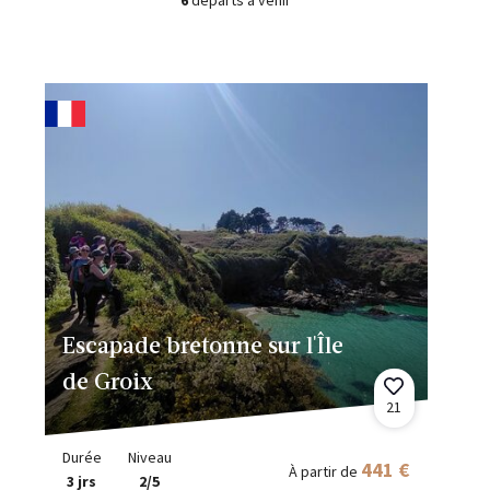
6
départs à venir
Escapade bretonne sur l'Île
de Groix
21
Durée
Niveau
441 €
À partir de
3 jrs
2/5