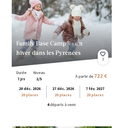
Family Base Camp® : un
hiver dans les Pyrénées
7
Durée
Niveau
722 €
À partir de
7 jrs
1/5
20 déc. 2026
27 déc. 2026
7 fév. 2027
20 places
20 places
20 places
4
départs à venir