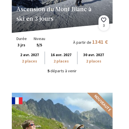
Ascension du Mont Blanc à
ski en 3 jours
3
Durée
Niveau
1341 €
À partir de
3 jrs
5/5
2 avr. 2027
16 avr. 2027
30 avr. 2027
2 places
2 places
2 places
5
départs à venir
NOUVEAUTÉ