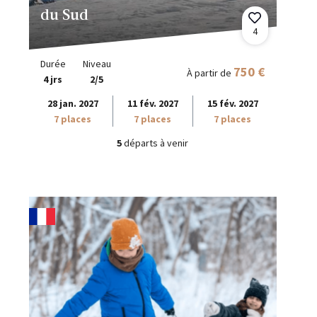
du Sud
4
Durée
Niveau
750 €
À partir de
4 jrs
2/5
28 jan. 2027
11 fév. 2027
15 fév. 2027
7 places
7 places
7 places
5
départs à venir