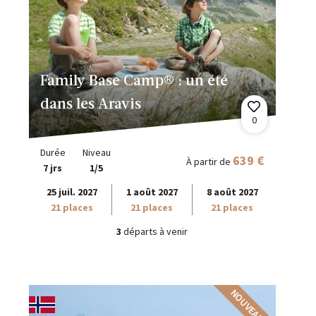
Family Base Camp® : un été
dans les Aravis
0
Durée
Niveau
639 €
À partir de
7 jrs
1/5
25 juil. 2027
1 août 2027
8 août 2027
21 places
21 places
21 places
3
départs à venir
NOUVEAUTÉ