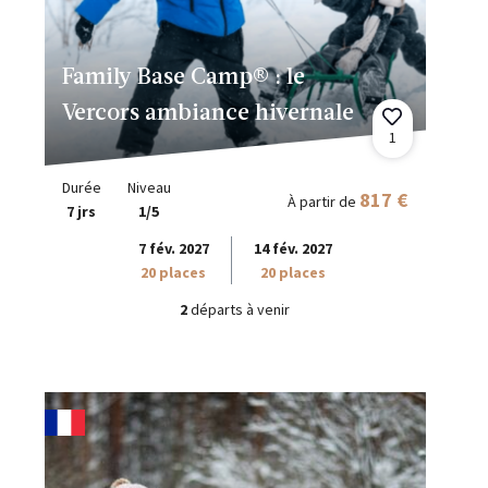
Family Base Camp® : le
Vercors ambiance hivernale
1
Durée
Niveau
817 €
À partir de
7 jrs
1/5
7 fév. 2027
14 fév. 2027
20 places
20 places
2
départs à venir