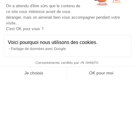
Experts de leur discipline
Testé, éprouvé, certifié.
On a attendu d'être sûrs que le contenu de
ce site vous intéresse avant de vous
À propos
déranger, mais on aimerait bien vous accompagner pendant votre
L’histoire et l’équipe
visite...
Nos guides explorateurs
C'est OK pour vous ?
Confidentialité et mentions
Conditions générales de vente
Voici pourquoi nous utilisons des cookies.
Conditions générales d'utilisation
Partage de données avec Google
Avis Explora Project
Services
Consentements certifiés par
Séminaires
Je choisis
OK pour moi
Rejoins-nous
Agence
Axeptio consent
Plateforme de Gestion du Consentement : Personnalisez vos Options
FAQ
Notre plateforme vous permet d'adapter et de gérer vos paramètres de 
Préférences cookies
Blog
Podcasts
Histoires d'explorateurs
Conseils & préparation
Actus