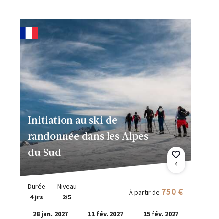
Initiation au ski de
randonnée dans les Alpes
du Sud
4
Durée
Niveau
750 €
À partir de
4 jrs
2/5
28 jan. 2027
11 fév. 2027
15 fév. 2027