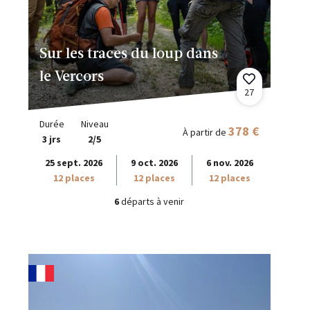
Sur les traces du loup dans
le Vercors
27
Durée
Niveau
378 €
À partir de
3 jrs
2/5
25 sept. 2026
9 oct. 2026
6 nov. 2026
12 places
12 places
12 places
6
départs à venir