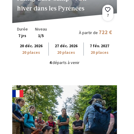
hiver dans les Pyrénées
7
Durée
Niveau
722 €
À partir de
7 jrs
1/5
20 déc. 2026
27 déc. 2026
7 fév. 2027
20 places
20 places
20 places
4
départs à venir