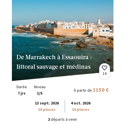
De Marrakech à Essaouira :
littoral sauvage et médinas
14
Durée
Niveau
1150 €
À partir de
7 jrs
1/5
13 sept. 2026
4 oct. 2026
10 places
10 places
2
départs à venir