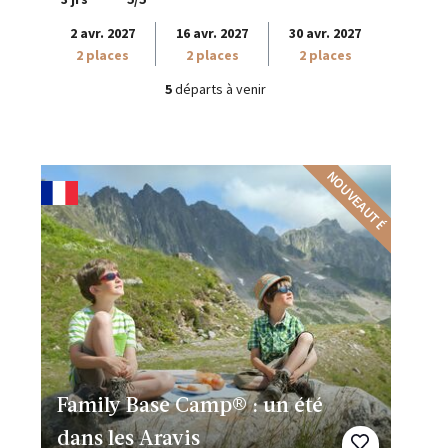
2 avr. 2027
16 avr. 2027
30 avr. 2027
2 places
2 places
2 places
5
départs à venir
NOUVEAUTÉ
Family Base Camp® : un été
dans les Aravis