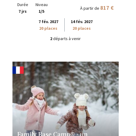
Durée
Niveau
817 €
À partir de
7 jrs
1/5
7 fév. 2027
14 fév. 2027
20 places
20 places
2
départs à venir
Family Base Camp® : un