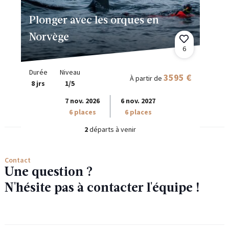
Plonger avec les orques en
Norvège
6
Durée
Niveau
3595 €
À partir de
8 jrs
1/5
7 nov. 2026
6 nov. 2027
6 places
6 places
2
départs à venir
Contact
Une question ?
N'hésite pas à contacter l'équipe !