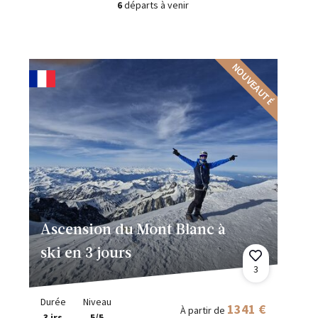
6
départs à venir
NOUVEAUTÉ
Ascension du Mont Blanc à
ski en 3 jours
3
Durée
Niveau
1341 €
À partir de
3 jrs
5/5