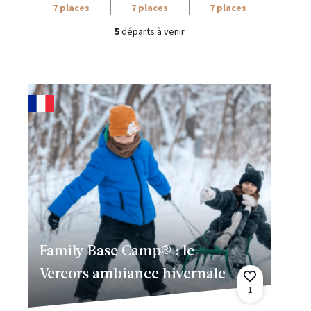
7 places
7 places
7 places
5
départs à venir
Family Base Camp® : le
Vercors ambiance hivernale
1