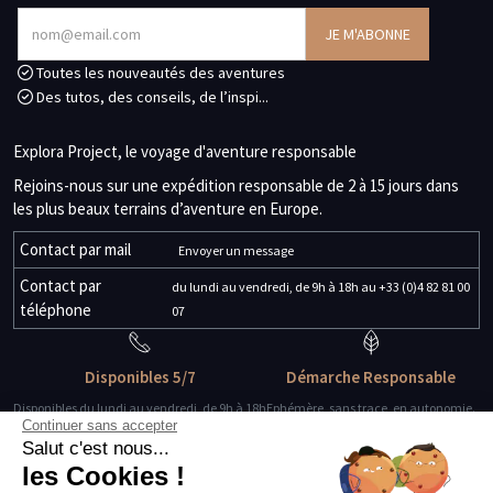
Toutes les nouveautés des aventures
Des tutos, des conseils, de l’inspi...
Explora Project, le voyage d'aventure responsable
Rejoins-nous sur une expédition responsable de 2 à 15 jours dans
les plus beaux terrains d’aventure en Europe.
Contact par mail
Envoyer un message
Contact par
du lundi au vendredi, de 9h à 18h au +33 (0)4 82 81 00
téléphone
07
Disponibles 5/7
Démarche Responsable
Disponibles du lundi au vendredi, de 9h à 18h
Ephémère, sans trace, en autonomie.
Continuer sans accepter
Salut c'est nous...
Des guides-explorateurs
Matériel de qualité
les Cookies !