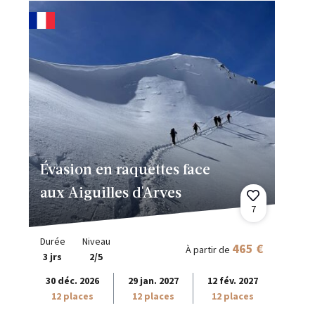
Évasion en raquettes face
aux Aiguilles d'Arves
7
Durée
Niveau
465 €
À partir de
3 jrs
2/5
30 déc. 2026
29 jan. 2027
12 fév. 2027
12 places
12 places
12 places