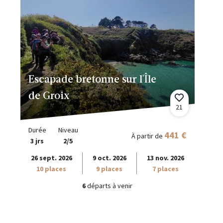
Escapade bretonne sur l'Île
de Groix
21
Durée
Niveau
441 €
À partir de
3 jrs
2/5
26 sept. 2026
9 oct. 2026
13 nov. 2026
10 places
9 places
7 places
6
départs à venir