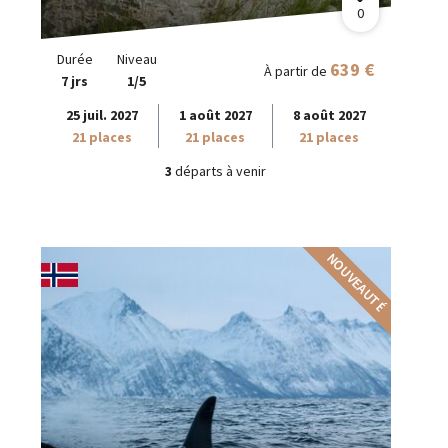
0
Durée
Niveau
639 €
À partir de
7 jrs
1/5
25 juil. 2027
1 août 2027
8 août 2027
21 places
21 places
21 places
3
départs à venir
NOUVEAUTÉ