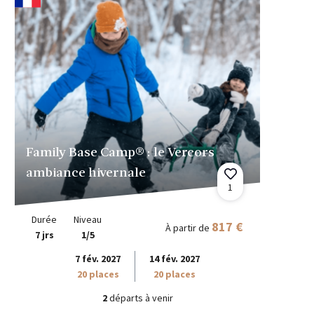
Family Base Camp® : le Vercors
ambiance hivernale
1
Durée
Niveau
817 €
À partir de
7 jrs
1/5
7 fév. 2027
14 fév. 2027
20 places
20 places
2
départs à venir