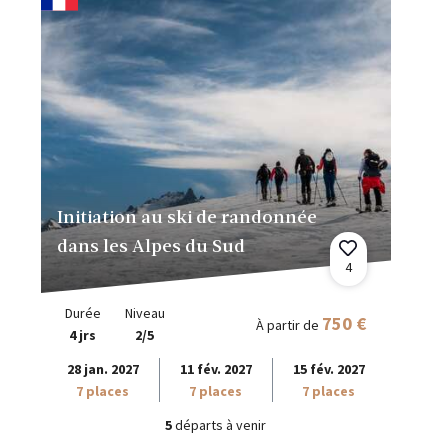
Initiation au ski de randonnée
dans les Alpes du Sud
4
Durée
Niveau
750 €
À partir de
4 jrs
2/5
28 jan. 2027
11 fév. 2027
15 fév. 2027
7 places
7 places
7 places
5
départs à venir