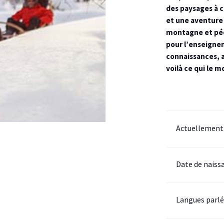
des paysages à c
et une aventure 
montagne et péd
pour l’enseigne
connaissances, 
voilà ce qui le m
Actuellement
Date de naiss
Langues parl