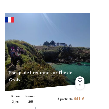
Escapade bretonne sur l'Île de
Groix
21
Durée
Niveau
441 €
À partir de
3 jrs
2/5