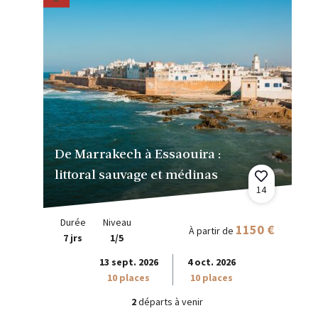
De Marrakech à Essaouira :
littoral sauvage et médinas
14
Durée
Niveau
1150 €
À partir de
7 jrs
1/5
13 sept. 2026
4 oct. 2026
10 places
10 places
2
départs à venir