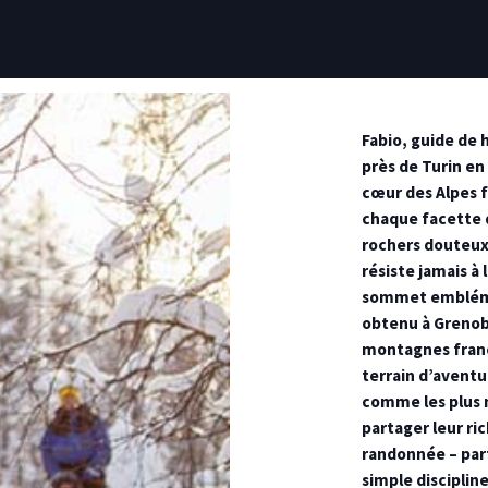
Fabio, guide de
près de Turin en 
cœur des Alpes f
chaque facette d
rochers douteux à
résiste jamais à 
sommet embléma
obtenu à Grenobl
montagnes franç
terrain d’aventur
comme les plus m
partager leur ric
randonnée – part
simple disciplin