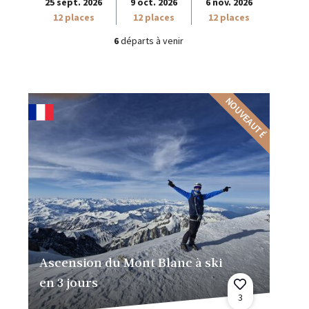
25 sept. 2026
9 oct. 2026
6 nov. 2026
12 places
12 places
12 places
6
départs à venir
NOUVEAUTÉ
Ascension du Mont Blanc à ski
en 3 jours
3