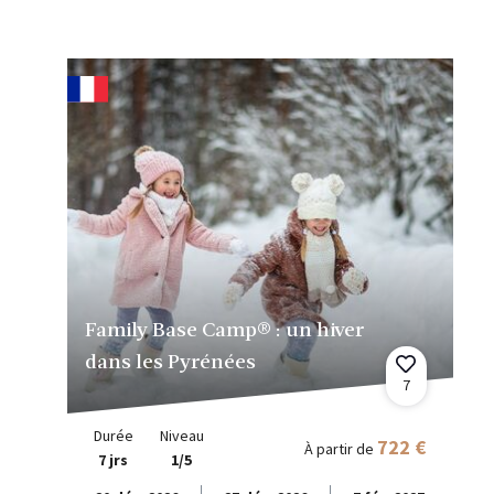
Family Base Camp® : un hiver
dans les Pyrénées
7
Durée
Niveau
722 €
À partir de
7 jrs
1/5