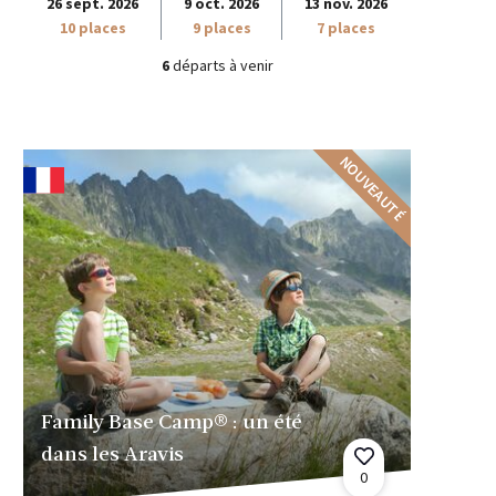
26 sept. 2026
9 oct. 2026
13 nov. 2026
10 places
9 places
7 places
6
départs à venir
NOUVEAUTÉ
Family Base Camp® : un été
dans les Aravis
0