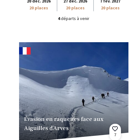
20 déc. 2026
27 déc. 2026
7 fév. 2027
20 places
20 places
20 places
4
départs à venir
Évasion en raquettes face aux
Aiguilles d'Arves
7