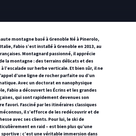
 haute montagne basé à Grenoble Né à Pinerolo,
Italie, Fabio s’est installé à Grenoble en 2013, au
rançaises. Montagnard passionné, il apprécie
e la montagne : des terrains délicats et des
 l’escalade sur herbe verticale. Et bien sûr, il ne
l’appel d’une ligne de rocher parfaite ou d’un
tique. Avec un doctorat en nanophysique
e, Fabio a découvert les Écrins et les grandes
aises, qui sont rapidement devenues son
e favori. Fasciné par les itinéraires classiques
éconnus, il s’efforce de les redécouvrir et de
hesse avec ses clients. Pour lui, le ski de
iculièrement en raid – est bien plus qu’une
e sportive : c’est une véritable immersion dans