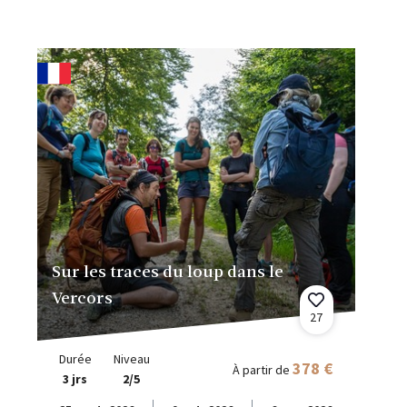
Sur les traces du loup dans le
Vercors
27
Durée
Niveau
378 €
À partir de
3 jrs
2/5