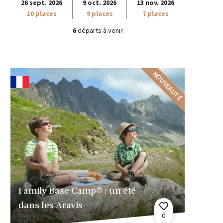
26 sept. 2026
9 oct. 2026
13 nov. 2026
10 places
9 places
7 places
6
départs à venir
NOUVEAUTÉ
Family Base Camp® : un été
dans les Aravis
0