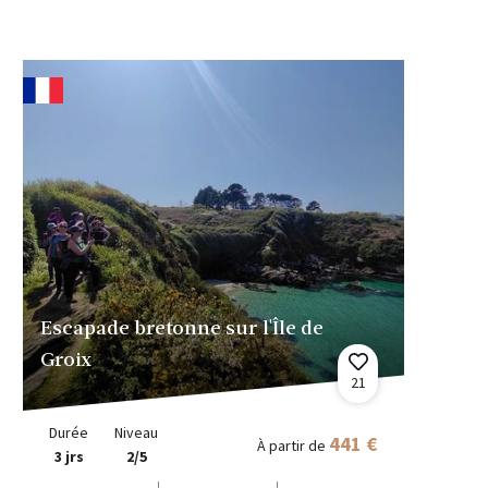
Escapade bretonne sur l'Île de
Groix
21
Durée
Niveau
441 €
À partir de
3 jrs
2/5