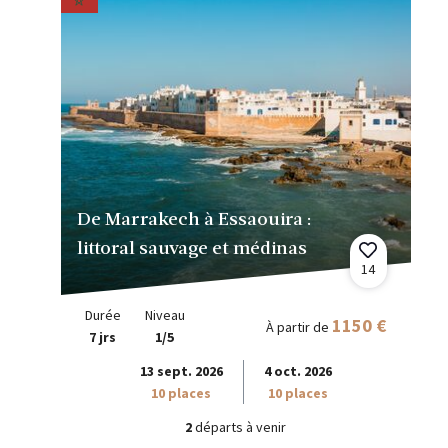
De Marrakech à Essaouira :
littoral sauvage et médinas
14
Durée
Niveau
1150 €
À partir de
7 jrs
1/5
13 sept. 2026
4 oct. 2026
10 places
10 places
2
départs à venir