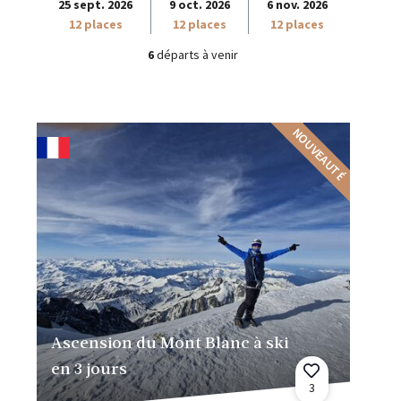
25 sept. 2026
9 oct. 2026
6 nov. 2026
12 places
12 places
12 places
6
départs à venir
NOUVEAUTÉ
Ascension du Mont Blanc à ski
en 3 jours
3