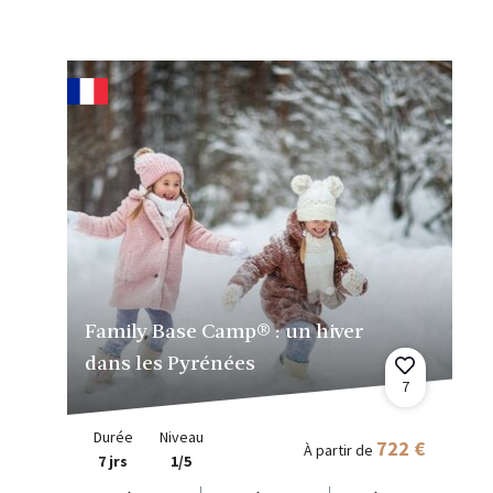
Family Base Camp® : un hiver
dans les Pyrénées
7
Durée
Niveau
722 €
À partir de
7 jrs
1/5