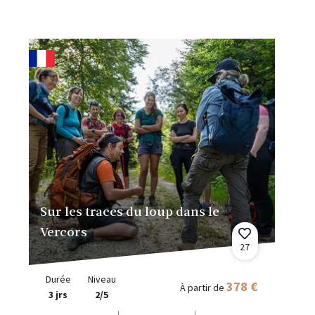
Sur les traces du loup dans le
Vercors
27
Durée
Niveau
378 €
À partir de
3 jrs
2/5