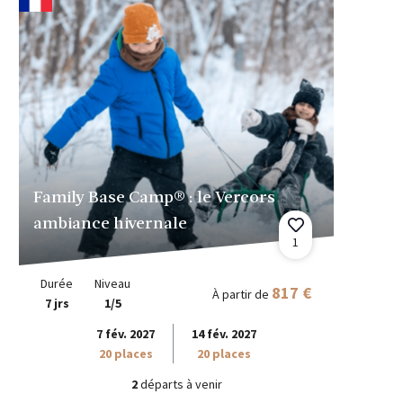
Family Base Camp® : le Vercors
ambiance hivernale
1
Durée
Niveau
817 €
À partir de
7 jrs
1/5
7 fév. 2027
14 fév. 2027
20 places
20 places
2
départs à venir