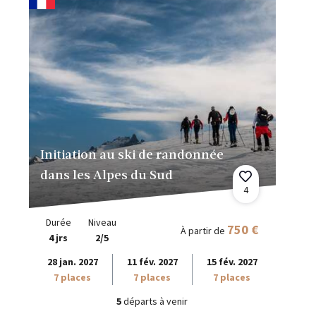
Initiation au ski de randonnée
dans les Alpes du Sud
4
Durée
Niveau
750 €
À partir de
4 jrs
2/5
28 jan. 2027
11 fév. 2027
15 fév. 2027
7 places
7 places
7 places
5
départs à venir