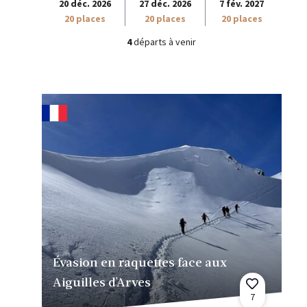
20 déc. 2026
27 déc. 2026
7 fév. 2027
20 places
20 places
20 places
4
départs à venir
Évasion en raquettes face aux
Aiguilles d'Arves
7