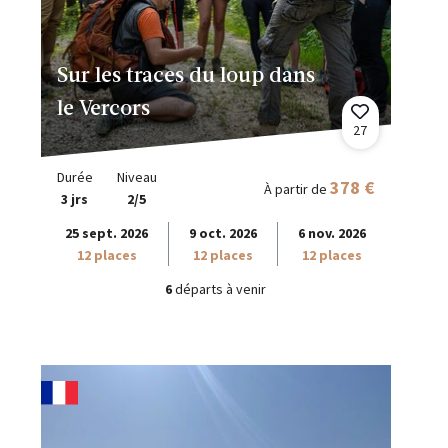
Sur les traces du loup dans
le Vercors
27
Durée
Niveau
378 €
À partir de
3 jrs
2/5
25 sept. 2026
9 oct. 2026
6 nov. 2026
12 places
12 places
12 places
6
départs à venir