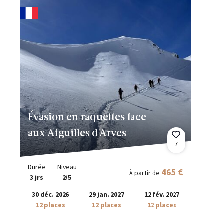
Évasion en raquettes face
aux Aiguilles d'Arves
7
Durée
Niveau
465 €
À partir de
3 jrs
2/5
30 déc. 2026
29 jan. 2027
12 fév. 2027
12 places
12 places
12 places