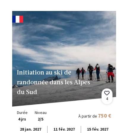
Initiation au ski de
randonnée dans les Alpes
du Sud
4
Durée
Niveau
750 €
À partir de
4 jrs
2/5
28 jan. 2027
11 fév. 2027
15 fév. 2027