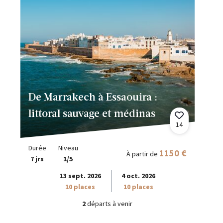
De Marrakech à Essaouira :
littoral sauvage et médinas
14
Durée
Niveau
1150 €
À partir de
7 jrs
1/5
13 sept. 2026
4 oct. 2026
10 places
10 places
2
départs à venir