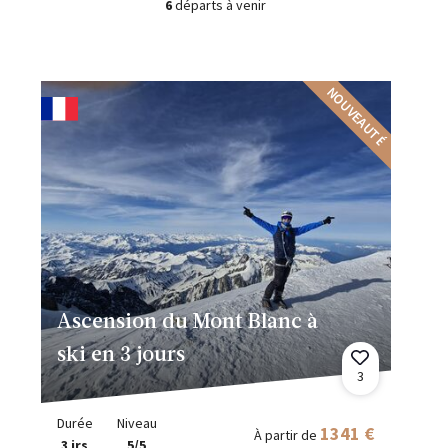
6
départs à venir
NOUVEAUTÉ
Ascension du Mont Blanc à
ski en 3 jours
3
Durée
Niveau
1341 €
À partir de
3 jrs
5/5