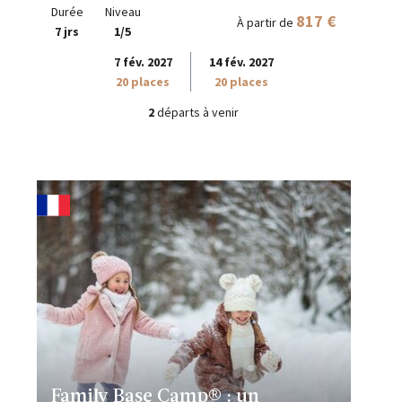
Durée
Niveau
817 €
À partir de
7 jrs
1/5
7 fév. 2027
14 fév. 2027
20 places
20 places
2
départs à venir
Family Base Camp® : un