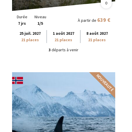
0
Durée
Niveau
639 €
À partir de
7 jrs
1/5
25 juil. 2027
1 août 2027
8 août 2027
21 places
21 places
21 places
3
départs à venir
NOUVEAUTÉ