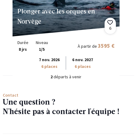
Plonger avec les orques en
Norvège
6
Durée
Niveau
3595 €
À partir de
8 jrs
1/5
7 nov. 2026
6 nov. 2027
6 places
6 places
2
départs à venir
Contact
Une question ?
N'hésite pas à contacter l'équipe !