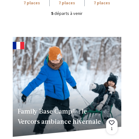
7 places
7 places
7 places
5
départs à venir
Family Base Camp® : le
Vercors ambiance hivernale
1