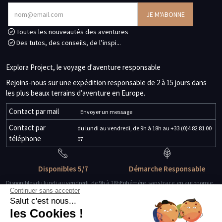
Toutes les nouveautés des aventures
Des tutos, des conseils, de l’inspi...
Explora Project, le voyage d'aventure responsable
Rejoins-nous sur une expédition responsable de 2 à 15 jours dans
les plus beaux terrains d’aventure en Europe.
Contact par mail
Envoyer un message
Contact par
du lundi au vendredi, de 9h à 18h au +33 (0)4 82 81 00
téléphone
07
Disponibles 5/7
Démarche Responsable
Disponibles du lundi au vendredi, de 9h à 18h
Ephémère, sans trace, en autonomie.
Continuer sans accepter
Salut c'est nous...
Des guides-explorateurs
Matériel de qualité
les Cookies !
Experts de leur discipline
Testé, éprouvé, certifié.