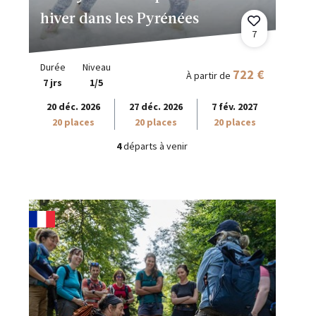
hiver dans les Pyrénées
7
Durée
Niveau
722 €
À partir de
7 jrs
1/5
20 déc. 2026
27 déc. 2026
7 fév. 2027
20 places
20 places
20 places
4
départs à venir