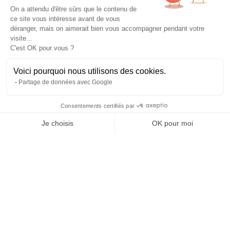
On a attendu d'être sûrs que le contenu de
ce site vous intéresse avant de vous
À propos
déranger, mais on aimerait bien vous accompagner pendant votre
L’histoire et l’équipe
visite...
Nos guides explorateurs
C'est OK pour vous ?
Confidentialité et mentions
Conditions générales de vente
Voici pourquoi nous utilisons des cookies.
Conditions générales d'utilisation
Partage de données avec Google
Avis Explora Project
Services
Consentements certifiés par
Séminaires
Je choisis
OK pour moi
Rejoins-nous
Agence
Axeptio consent
Plateforme de Gestion du Consentement : Personnalisez vos Options
FAQ
Notre plateforme vous permet d'adapter et de gérer vos paramètres de 
Préférences cookies
Blog
Podcasts
Histoires d'explorateurs
Conseils & préparation
Actus
Engagement Responsable