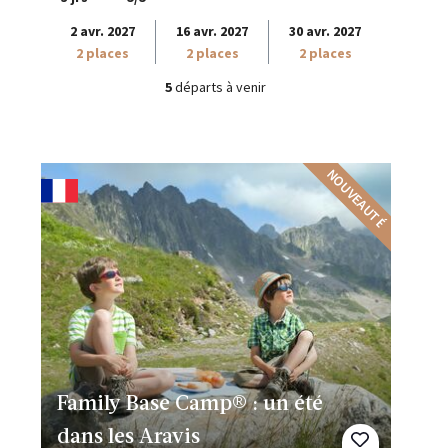
2 avr. 2027
16 avr. 2027
30 avr. 2027
2 places
2 places
2 places
5
départs à venir
NOUVEAUTÉ
Family Base Camp® : un été
dans les Aravis