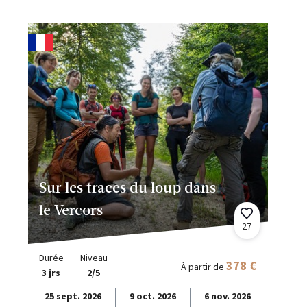
Sur les traces du loup dans
le Vercors
27
Durée
Niveau
378 €
À partir de
3 jrs
2/5
25 sept. 2026
9 oct. 2026
6 nov. 2026