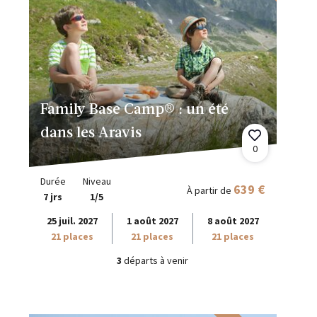
Family Base Camp® : un été
dans les Aravis
0
Durée
Niveau
639 €
À partir de
7 jrs
1/5
25 juil. 2027
1 août 2027
8 août 2027
21 places
21 places
21 places
3
départs à venir