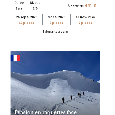
Durée
Niveau
441 €
À partir de
3 jrs
2/5
26 sept. 2026
9 oct. 2026
13 nov. 2026
10 places
9 places
7 places
6
départs à venir
Évasion en raquettes face