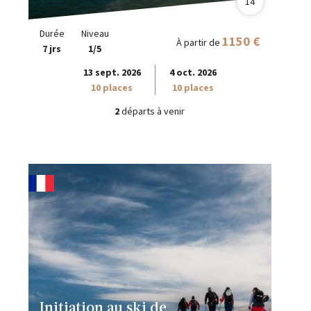
14
Durée
Niveau
1150 €
À partir de
7 jrs
1/5
13 sept. 2026
4 oct. 2026
10 places
10 places
2
départs à venir
Initiation au ski de