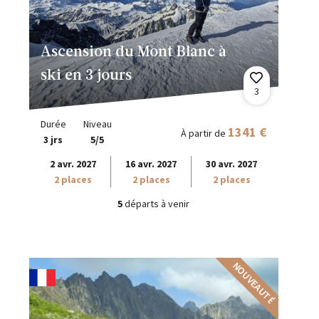
Ascension du Mont Blanc à
ski en 3 jours
3
Durée
Niveau
1341 €
À partir de
3 jrs
5/5
2 avr. 2027
16 avr. 2027
30 avr. 2027
2 places
2 places
2 places
5
départs à venir
NOUVEAUTÉ