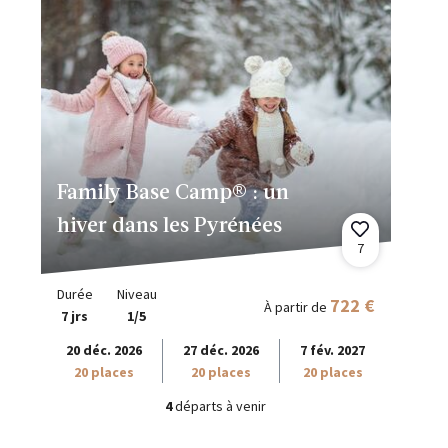
Family Base Camp® : un
hiver dans les Pyrénées
7
Durée
Niveau
722 €
À partir de
7 jrs
1/5
20 déc. 2026
27 déc. 2026
7 fév. 2027
20 places
20 places
20 places
4
départs à venir