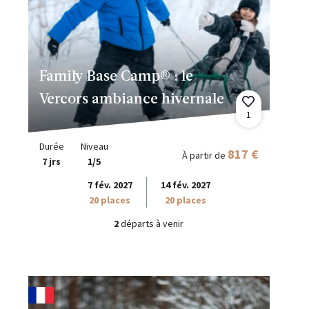
Family Base Camp® : le
Vercors ambiance hivernale
1
Durée
Niveau
817 €
À partir de
7 jrs
1/5
7 fév. 2027
14 fév. 2027
20 places
20 places
2
départs à venir