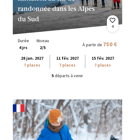
randonnée dans les Alpes
du Sud
4
Durée
Niveau
750 €
À partir de
4 jrs
2/5
28 jan. 2027
11 fév. 2027
15 fév. 2027
7 places
7 places
7 places
5
départs à venir