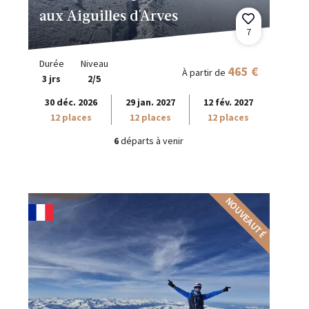
aux Aiguilles d'Arves
7
Durée
Niveau
465 €
À partir de
3 jrs
2/5
30 déc. 2026
29 jan. 2027
12 fév. 2027
12 places
12 places
12 places
6
départs à venir
NOUVEAUTÉ