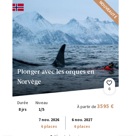
NOUVEAUTÉ
Plonger avec les orques en
Norvège
6
Durée
Niveau
3595 €
À partir de
8 jrs
1/5
7 nov. 2026
6 nov. 2027
6 places
6 places