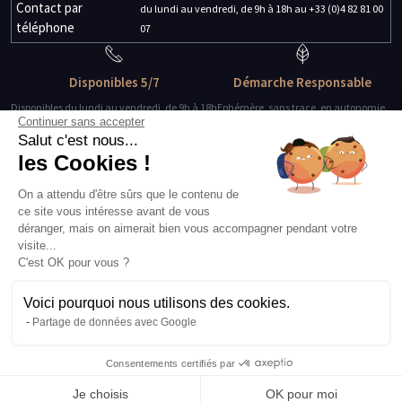
Contact par
du lundi au vendredi, de 9h à 18h au +33 (0)4 82 81 00
téléphone
07
Disponibles 5/7
Démarche Responsable
Disponibles du lundi au vendredi, de 9h à 18h
Ephémère, sans trace, en autonomie.
Continuer sans accepter
Salut c'est nous...
Des guides-explorateurs
Matériel de qualité
les Cookies !
Experts de leur discipline
Testé, éprouvé, certifié.
On a attendu d'être sûrs que le contenu de
ce site vous intéresse avant de vous
À propos
déranger, mais on aimerait bien vous accompagner pendant votre
L’histoire et l’équipe
visite...
Nos guides explorateurs
C'est OK pour vous ?
Confidentialité et mentions
Conditions générales de vente
Voici pourquoi nous utilisons des cookies.
Conditions générales d'utilisation
Partage de données avec Google
Avis Explora Project
Services
Consentements certifiés par
Séminaires
Je choisis
OK pour moi