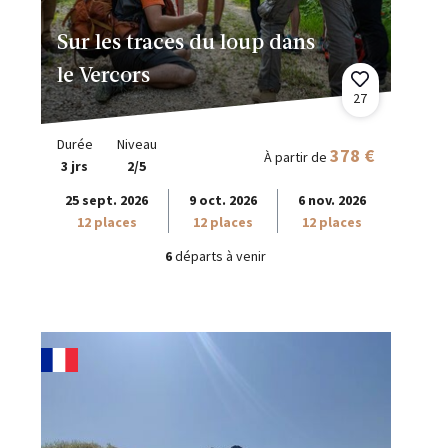
Sur les traces du loup dans
le Vercors
27
Durée
Niveau
378 €
À partir de
3 jrs
2/5
25 sept. 2026
9 oct. 2026
6 nov. 2026
12 places
12 places
12 places
6
départs à venir