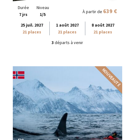
Durée
Niveau
639 €
À partir de
7 jrs
1/5
25 juil. 2027
1 août 2027
8 août 2027
21 places
21 places
21 places
3
départs à venir
NOUVEAUTÉ