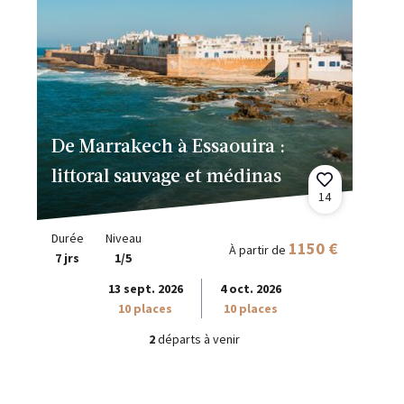
De Marrakech à Essaouira :
littoral sauvage et médinas
14
Durée
Niveau
1150 €
À partir de
7 jrs
1/5
13 sept. 2026
4 oct. 2026
10 places
10 places
2
départs à venir