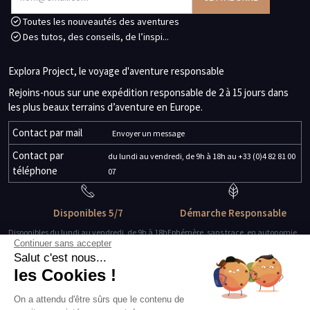
Toutes les nouveautés des aventures
Des tutos, des conseils, de l’inspi...
Explora Project, le voyage d'aventure responsable
Rejoins-nous sur une expédition responsable de 2 à 15 jours dans
les plus beaux terrains d’aventure en Europe.
Contact par mail
Envoyer un message
Contact par
du lundi au vendredi, de 9h à 18h au +33 (0)4 82 81 00
téléphone
07
Disponibles 5/7
Démarche Responsable
Disponibles du lundi au vendredi, de 9h à 18h
Ephémère, sans trace, en autonomie.
Continuer sans accepter
Salut c'est nous...
Des guides-explorateurs
Matériel de qualité
les Cookies !
Experts de leur discipline
Testé, éprouvé, certifié.
On a attendu d'être sûrs que le contenu de