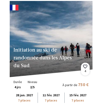
Initiation au ski de
randonnée dans les Alpes
du Sud
4
Durée
Niveau
750 €
À partir de
4 jrs
2/5
28 jan. 2027
11 fév. 2027
15 fév. 2027
7 places
7 places
7 places