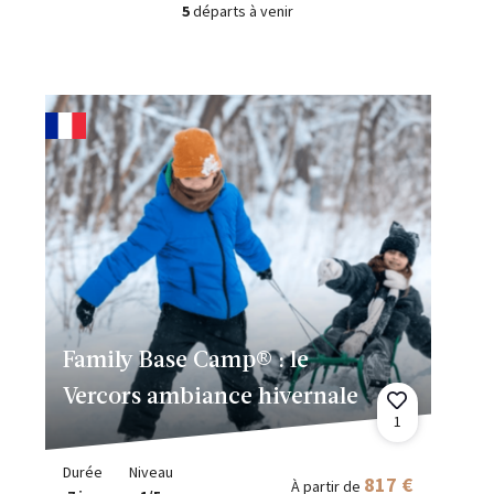
5
départs à venir
Family Base Camp® : le
Vercors ambiance hivernale
1
Durée
Niveau
817 €
À partir de