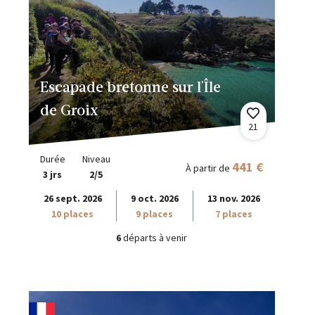
Escapade bretonne sur l'Île
de Groix
21
Durée
Niveau
441 €
À partir de
3 jrs
2/5
26 sept. 2026
9 oct. 2026
13 nov. 2026
10 places
9 places
7 places
6
départs à venir