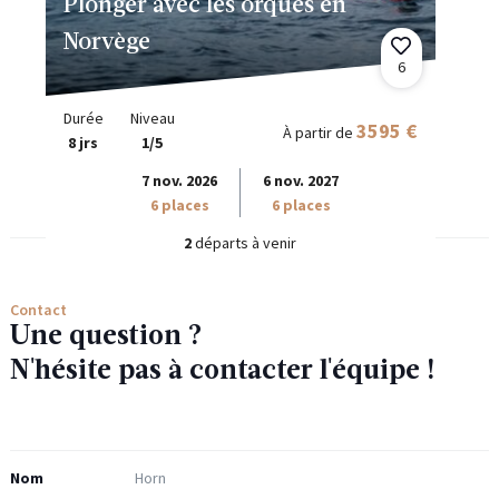
Plonger avec les orques en
Norvège
6
Durée
Niveau
3595 €
À partir de
8 jrs
1/5
7 nov. 2026
6 nov. 2027
6 places
6 places
2
départs à venir
Contact
Une question ?
N'hésite pas à contacter l'équipe !
Nom