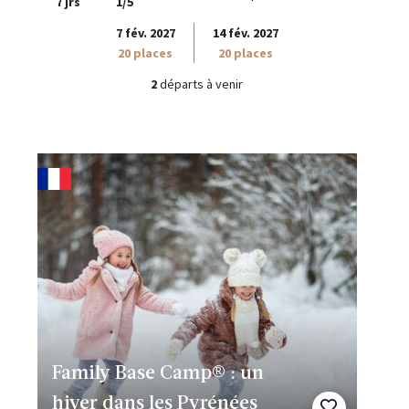
7 jrs
1/5
7 fév. 2027
14 fév. 2027
20 places
20 places
2
départs à venir
Family Base Camp® : un
hiver dans les Pyrénées