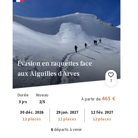
Évasion en raquettes face
aux Aiguilles d'Arves
7
Durée
Niveau
465 €
À partir de
3 jrs
2/5
30 déc. 2026
29 jan. 2027
12 fév. 2027
12 places
12 places
12 places
6
départs à venir