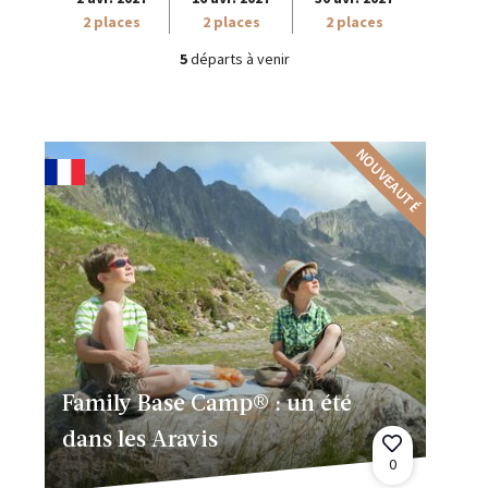
2 places
2 places
2 places
5
départs à venir
NOUVEAUTÉ
Family Base Camp® : un été
dans les Aravis
0