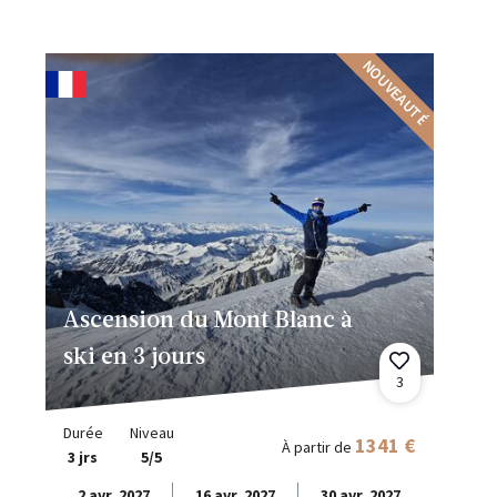
NOUVEAUTÉ
Ascension du Mont Blanc à
ski en 3 jours
3
Durée
Niveau
1341 €
À partir de
3 jrs
5/5
2 avr. 2027
16 avr. 2027
30 avr. 2027