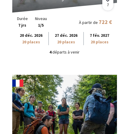
7
Durée
Niveau
722 €
À partir de
7 jrs
1/5
20 déc. 2026
27 déc. 2026
7 fév. 2027
20 places
20 places
20 places
4
départs à venir