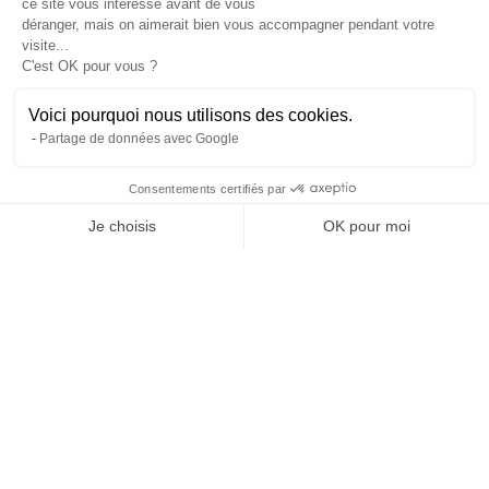
ce site vous intéresse avant de vous
À propos
déranger, mais on aimerait bien vous accompagner pendant votre
L’histoire et l’équipe
visite...
Nos guides explorateurs
C'est OK pour vous ?
Confidentialité et mentions
Conditions générales de vente
Voici pourquoi nous utilisons des cookies.
Conditions générales d'utilisation
Partage de données avec Google
Avis Explora Project
Services
Consentements certifiés par
Séminaires
Je choisis
OK pour moi
Rejoins-nous
Agence
Axeptio consent
Plateforme de Gestion du Consentement : Personnalisez vos Options
FAQ
Notre plateforme vous permet d'adapter et de gérer vos paramètres de 
Préférences cookies
Blog
Podcasts
Histoires d'explorateurs
Conseils & préparation
Actus
Engagement Responsable