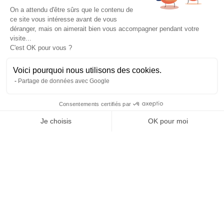
Experts de leur discipline
Testé, éprouvé, certifié.
On a attendu d'être sûrs que le contenu de
ce site vous intéresse avant de vous
À propos
déranger, mais on aimerait bien vous accompagner pendant votre
L’histoire et l’équipe
visite...
Nos guides explorateurs
C'est OK pour vous ?
Confidentialité et mentions
Conditions générales de vente
Voici pourquoi nous utilisons des cookies.
Conditions générales d'utilisation
Partage de données avec Google
Avis Explora Project
Services
Consentements certifiés par
Séminaires
Je choisis
OK pour moi
Rejoins-nous
Agence
Axeptio consent
Plateforme de Gestion du Consentement : Personnalisez vos Options
FAQ
Notre plateforme vous permet d'adapter et de gérer vos paramètres de 
Préférences cookies
Blog
Podcasts
Histoires d'explorateurs
Conseils & préparation
Actus