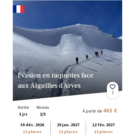
Évasion en raquettes face
aux Aiguilles d'Arves
7
Durée
Niveau
465 €
À partir de
3 jrs
2/5
30 déc. 2026
29 jan. 2027
12 fév. 2027
12 places
12 places
12 places