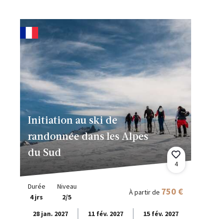
Initiation au ski de
randonnée dans les Alpes
du Sud
4
Durée
Niveau
750 €
À partir de
4 jrs
2/5
28 jan. 2027
11 fév. 2027
15 fév. 2027