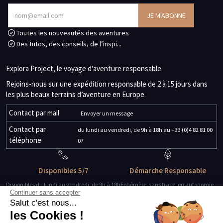
Toutes les nouveautés des aventures
Des tutos, des conseils, de l’inspi...
Explora Project, le voyage d'aventure responsable
Rejoins-nous sur une expédition responsable de 2 à 15 jours dans
les plus beaux terrains d’aventure en Europe.
Contact par mail
Envoyer un message
Contact par
du lundi au vendredi, de 9h à 18h au +33 (0)4 82 81 00
téléphone
07
Disponibles 5/7
Démarche Responsable
Disponibles du lundi au vendredi, de 9h à 18h
Ephémère, sans trace, en autonomie.
Continuer sans accepter
Salut c'est nous...
Des guides-explorateurs
Matériel de qualité
les Cookies !