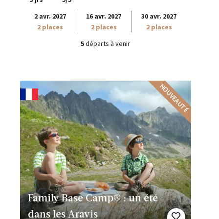
2 avr. 2027
16 avr. 2027
30 avr. 2027
2 places
2 places
2 places
5
départs à venir
NOUVEAUTÉ
Family Base Camp® : un été
dans les Aravis