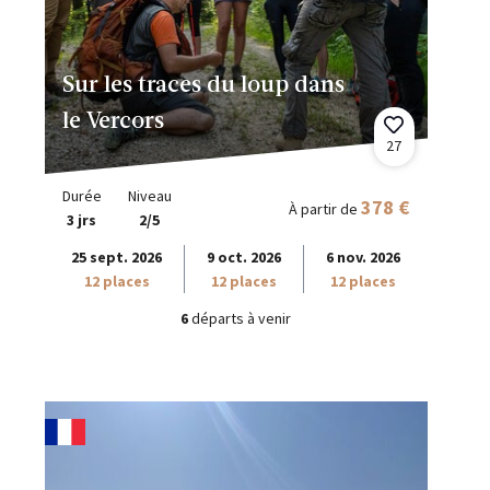
Sur les traces du loup dans
le Vercors
27
Durée
Niveau
378 €
À partir de
3 jrs
2/5
25 sept. 2026
9 oct. 2026
6 nov. 2026
12 places
12 places
12 places
6
départs à venir