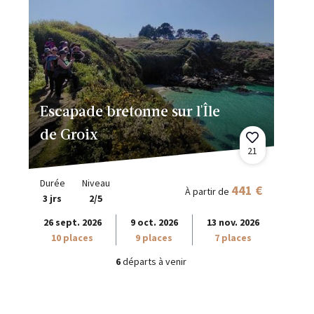
Escapade bretonne sur l'Île
de Groix
21
Durée
Niveau
441 €
À partir de
3 jrs
2/5
26 sept. 2026
9 oct. 2026
13 nov. 2026
10 places
9 places
7 places
6
départs à venir