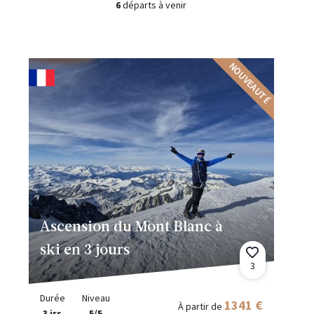
6
départs à venir
NOUVEAUTÉ
Ascension du Mont Blanc à
ski en 3 jours
3
Durée
Niveau
1341 €
À partir de
3 jrs
5/5