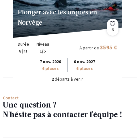
Plonger avec les orques en
Norvège
6
Durée
Niveau
3595 €
À partir de
8 jrs
1/5
7 nov. 2026
6 nov. 2027
6 places
6 places
2
départs à venir
Contact
Une question ?
N'hésite pas à contacter l'équipe !