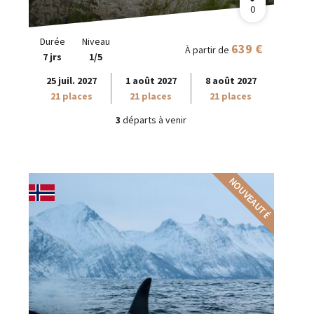
0
Durée
Niveau
639 €
À partir de
7 jrs
1/5
25 juil. 2027
1 août 2027
8 août 2027
21 places
21 places
21 places
3
départs à venir
NOUVEAUTÉ