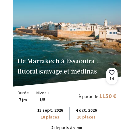
De Marrakech à Essaouira :
littoral sauvage et médinas
14
Durée
Niveau
1150 €
À partir de
7 jrs
1/5
13 sept. 2026
4 oct. 2026
10 places
10 places
2
départs à venir