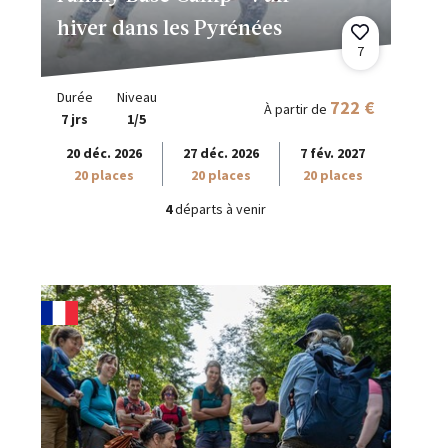
hiver dans les Pyrénées
7
Durée
Niveau
722 €
À partir de
7 jrs
1/5
20 déc. 2026
27 déc. 2026
7 fév. 2027
20 places
20 places
20 places
4
départs à venir