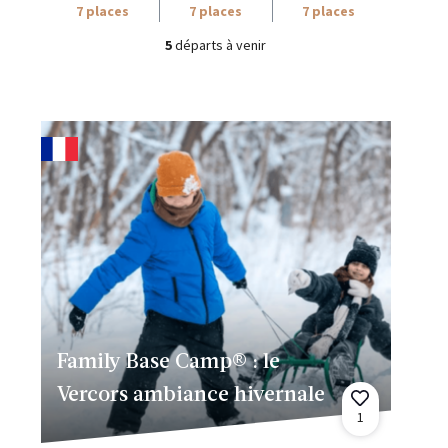
7 places
7 places
7 places
5
départs à venir
Family Base Camp® : le
Vercors ambiance hivernale
1