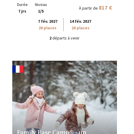
Durée
Niveau
817 €
À partir de
7 jrs
1/5
7 fév. 2027
14 fév. 2027
20 places
20 places
2
départs à venir
Family Base Camp® : un