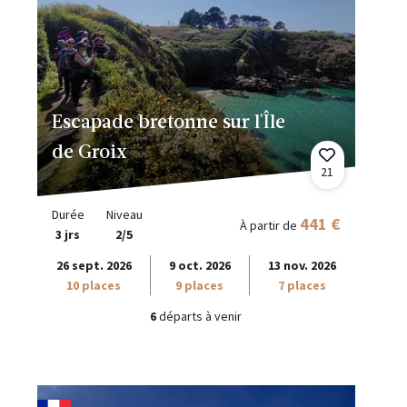
Escapade bretonne sur l'Île
de Groix
21
Durée
Niveau
441 €
À partir de
3 jrs
2/5
26 sept. 2026
9 oct. 2026
13 nov. 2026
10 places
9 places
7 places
6
départs à venir