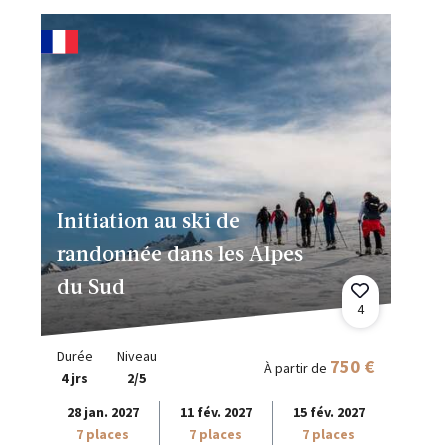
Initiation au ski de
randonnée dans les Alpes
du Sud
4
Durée
Niveau
750 €
À partir de
4 jrs
2/5
28 jan. 2027
11 fév. 2027
15 fév. 2027
7 places
7 places
7 places