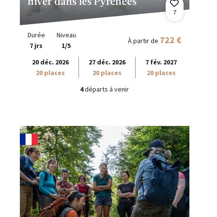
hiver dans les Pyrénées
7
Durée
Niveau
722 €
À partir de
7 jrs
1/5
20 déc. 2026
27 déc. 2026
7 fév. 2027
20 places
20 places
20 places
4
départs à venir