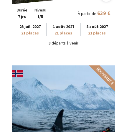
Durée
Niveau
639 €
À partir de
7 jrs
1/5
25 juil. 2027
1 août 2027
8 août 2027
21 places
21 places
21 places
3
départs à venir
NOUVEAUTÉ