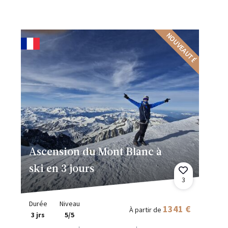
NOUVEAUTÉ
Ascension du Mont Blanc à
ski en 3 jours
3
Durée
Niveau
1341 €
À partir de
3 jrs
5/5