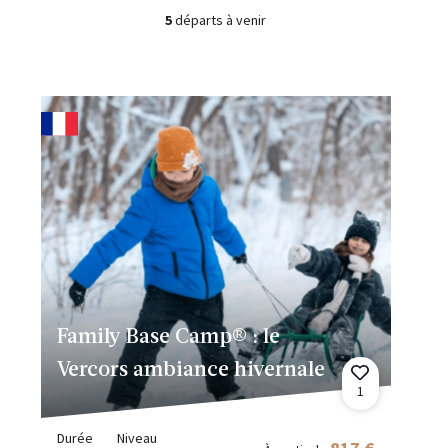
5
départs à venir
Family Base Camp® : le
Vercors ambiance hivernale
1
Durée
Niveau