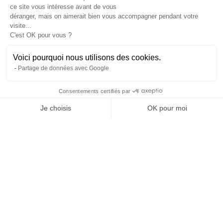
ce site vous intéresse avant de vous
À propos
déranger, mais on aimerait bien vous accompagner pendant votre
L’histoire et l’équipe
visite...
Nos guides explorateurs
C'est OK pour vous ?
Confidentialité et mentions
Conditions générales de vente
Voici pourquoi nous utilisons des cookies.
Conditions générales d'utilisation
Partage de données avec Google
Avis Explora Project
Services
Consentements certifiés par
Séminaires
Je choisis
OK pour moi
Rejoins-nous
Agence
Axeptio consent
Plateforme de Gestion du Consentement : Personnalisez vos Options
FAQ
Notre plateforme vous permet d'adapter et de gérer vos paramètres de 
Préférences cookies
Blog
Podcasts
Histoires d'explorateurs
Conseils & préparation
Actus
Engagement Responsable