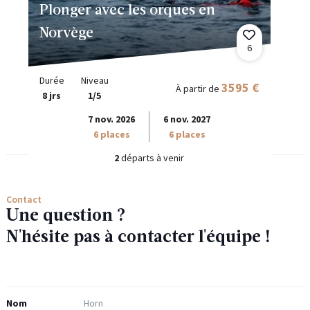
Plonger avec les orques en
Norvège
6
Durée
Niveau
3595 €
À partir de
8 jrs
1/5
7 nov. 2026
6 nov. 2027
6 places
6 places
2
départs à venir
Contact
Une question ?
N'hésite pas à contacter l'équipe !
Nom