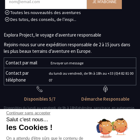
Toutes les nouveautés des aventures
Des tutos, des conseils, de l’inspi...
Explora Project, le voyage d'aventure responsable
Rejoins-nous sur une expédition responsable de 2 à 15 jours dans
les plus beaux terrains d’aventure en Europe.
Contact par mail
Envoyer un message
Contact par
du lundi au vendredi, de 9h à 18h au +33 (0)4 82 81 00
téléphone
07
Disponibles 5/7
Démarche Responsable
Disponibles du lundi au vendredi, de 9h à 18h
Ephémère, sans trace, en autonomie.
Continuer sans accepter
Salut c'est nous...
Des guides-explorateurs
Matériel de qualité
les Cookies !
Experts de leur discipline
Testé, éprouvé, certifié.
On a attendu d'être sûrs que le contenu de