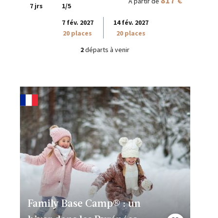
817 €
À partir de
7 jrs
1/5
7 fév. 2027
14 fév. 2027
20 places
20 places
2
départs à venir
Family Base Camp® : un