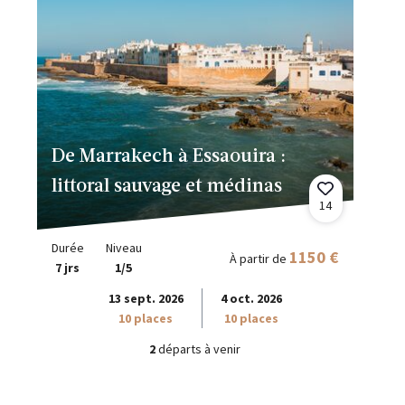
De Marrakech à Essaouira :
littoral sauvage et médinas
14
Durée
Niveau
1150 €
À partir de
7 jrs
1/5
13 sept. 2026
4 oct. 2026
10 places
10 places
2
départs à venir