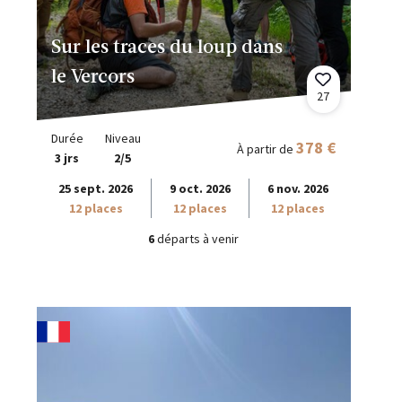
Sur les traces du loup dans
le Vercors
27
Durée
Niveau
378 €
À partir de
3 jrs
2/5
25 sept. 2026
9 oct. 2026
6 nov. 2026
12 places
12 places
12 places
6
départs à venir