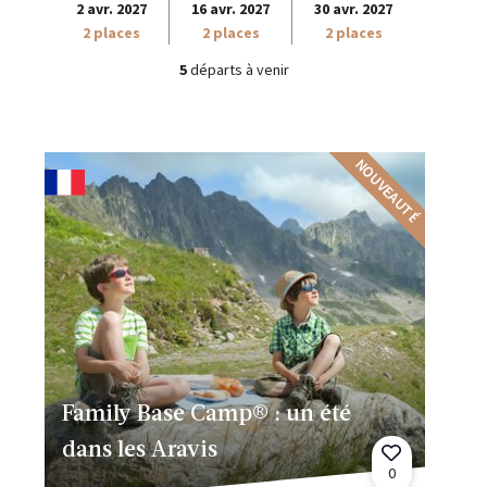
2 avr. 2027
16 avr. 2027
30 avr. 2027
2 places
2 places
2 places
5
départs à venir
NOUVEAUTÉ
Family Base Camp® : un été
dans les Aravis
0