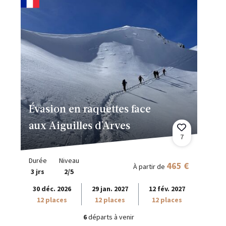
Évasion en raquettes face
aux Aiguilles d'Arves
7
Durée
Niveau
465 €
À partir de
3 jrs
2/5
30 déc. 2026
29 jan. 2027
12 fév. 2027
12 places
12 places
12 places
6
départs à venir